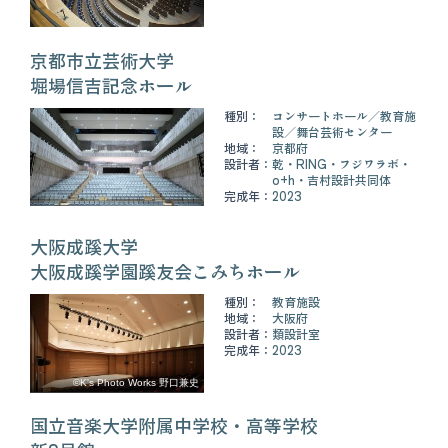
京都市立芸術大学
堀場信吉記念ホール
種別：
コンサートホール
教育施
設
舞台芸術センター
地域：
京都府
設計者：
乾・RING・フジワラボ・
o+h・吉村設計共同体
完成年：
2023
大阪成蹊大学
大阪成蹊学園蹊友会こみちホール
種別：
教育施設
地域：
大阪府
設計者：
類設計室
完成年：
2023
©K's Photo Works 野口兼史
国立音楽大学附属中学校・高等学校