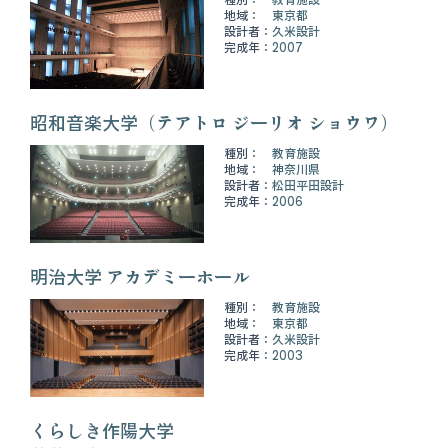
地域：
東京都
設計者：
久米設計
完成年：
2007
昭和音楽大学（テアトロ ジーリオ ショウワ）
種別：
教育施設
地域：
神奈川県
設計者：
松田平田設計
完成年：
2006
明治大学 アカデミーホール
種別：
教育施設
地域：
東京都
設計者：
久米設計
完成年：
2003
くらしき作陽大学