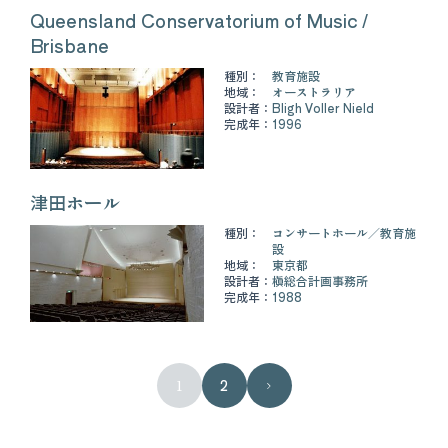
Queensland Conservatorium of Music /
Brisbane
種別：
教育施設
地域：
オーストラリア
設計者：
Bligh Voller Nield
完成年：
1996
津田ホール
種別：
コンサートホール
教育施
設
地域：
東京都
設計者：
槇総合計画事務所
完成年：
1988
1
2