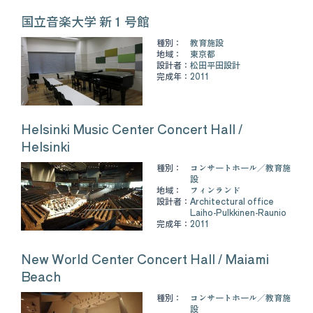
国立音楽大学 新１号館
種別：
教育施設
地域：
東京都
設計者：
松田平田設計
完成年：
2011
Helsinki Music Center Concert Hall /
Helsinki
種別：
コンサートホール
教育施
設
地域：
フィンランド
設計者：
Architectural office
Laiho-Pulkkinen-Raunio
完成年：
2011
New World Center Concert Hall / Maiami
Beach
種別：
コンサートホール
教育施
設