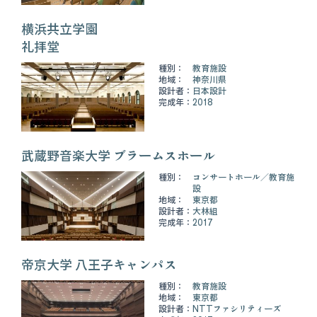
横浜共立学園
礼拝堂
種別：
教育施設
地域：
神奈川県
設計者：
日本設計
完成年：
2018
武蔵野音楽大学 ブラームスホール
種別：
コンサートホール
教育施
設
地域：
東京都
設計者：
大林組
完成年：
2017
帝京大学 八王子キャンパス
種別：
教育施設
地域：
東京都
設計者：
NTTファシリティーズ