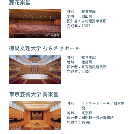
藤花楽堂
種別：
教育施設
地域：
岡山県
設計者：
吉村設計事務所
完成年：
2002
©門馬金昭
徳島文理大学 むらさきホール
種別：
教育施設
地域：
徳島県
設計者：
教育施設研究所
完成年：
2000
東京芸術大学 奏楽堂
種別：
コンサートホール
教育施
設
地域：
東京都
設計者：
岡田新一設計事務所
完成年：
1998