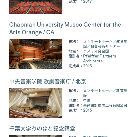
完成年：
2017
Chapman University Musco Center for the
Arts Orange / CA
種別：
コンサートホール
教育施
設
舞台芸術センター
地域：
アメリカ合衆国
設計者：
Pfeiffer Partners
Architects
完成年：
2016
中央音楽学院 歌劇音楽庁 / 北京
種別：
コンサートホール
教育施
設
地域：
中国
設計者：
華通設計顧問工程有限公司
完成年：
2015
千葉大学ゐのはな記念講堂