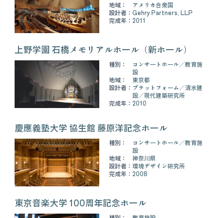
地域：
アメリカ合衆国
設計者：
Gehry Partners, LLP
完成年：
2011
上野学園 石橋メモリアルホール（新ホール）
種別：
コンサートホール
教育施
設
地域：
東京都
設計者：
プラットフォーム
清水建
設
現代建築研究所
完成年：
2010
慶應義塾大学 協生館 藤原洋記念ホール
種別：
コンサートホール
教育施
設
地域：
神奈川県
設計者：
環境デザイン研究所
完成年：
2008
東京音楽大学 100周年記念ホール
種別：
教育施設