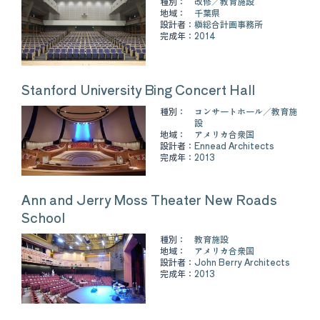
種別：
改修
教育施設
地域：
千葉県
設計者：
槇総合計画事務所
完成年：
2014
Stanford University Bing Concert Hall
種別：
コンサートホール
教育施
設
地域：
アメリカ合衆国
設計者：
Ennead Architects
完成年：
2013
Ann and Jerry Moss Theater New Roads
School
種別：
教育施設
地域：
アメリカ合衆国
設計者：
John Berry Architects
完成年：
2013