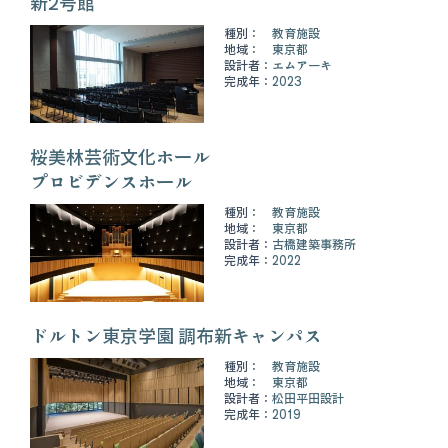
新2号館
種別：
教育施設
地域：
東京都
設計者：
エムアーキ
完成年：
2023
桜美林芸術文化ホール
プロビデンスホール
種別：
教育施設
地域：
東京都
設計者：
古橋建築事務所
完成年：
2022
ドルトン東京学園 調布新キャンパス
種別：
教育施設
地域：
東京都
設計者：
松田平田設計
完成年：
2019