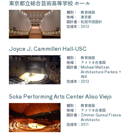
東京都立総合芸術高等学校 ホール
種別：
教育施設
地域：
東京都
設計者：
松田平田設計
完成年：
2012
Joyce J. Cammilleri Hall-USC
種別：
教育施設
地域：
アメリカ合衆国
設計者：
Michael Maltzan
Architecture Perkins +
Will
完成年：
2012
Soka Performing Arts Center Aliso Viejo
種別：
教育施設
地域：
アメリカ合衆国
設計者：
Zimmer Gunsul Frasca
Architects
完成年：
2011