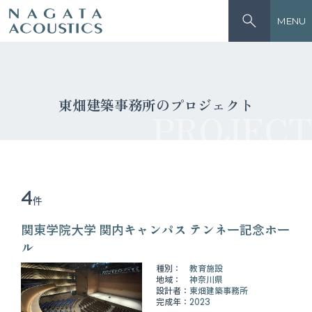
MENU
東畑建築事務所のプロジェクト
PROJECT
4
件
関東学院大学 関内キャンパス テンネー記念ホー
ル
種別：
教育施設
地域：
神奈川県
設計者：
東畑建築事務所
完成年：
2023