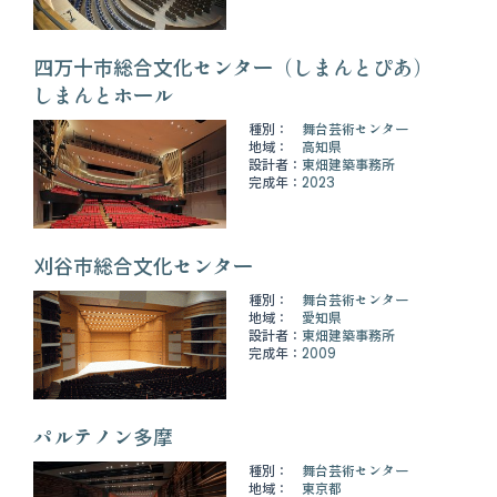
四万十市総合文化センター（しまんとぴあ）
しまんとホール
種別：
舞台芸術センター
地域：
高知県
設計者：
東畑建築事務所
完成年：
2023
刈谷市総合文化センター
種別：
舞台芸術センター
地域：
愛知県
設計者：
東畑建築事務所
完成年：
2009
パルテノン多摩
種別：
舞台芸術センター
地域：
東京都