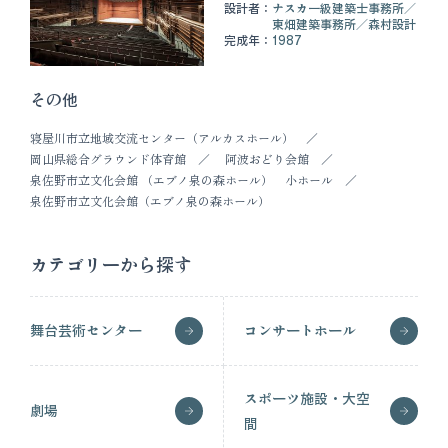
設計者：
ナスカ一級建築士事務所
東畑建築事務所
森村設計
完成年：
1987
その他
寝屋川市立地域交流センター（アルカスホール）
岡山県総合グラウンド体育館
阿波おどり会館
泉佐野市立文化会館 （エブノ泉の森ホール） 小ホール
泉佐野市立文化会館（エブノ泉の森ホール）
カテゴリーから探す
舞台芸術センター
コンサートホール
スポーツ施設・大空
劇場
間