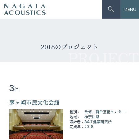
MENU
2018のプロジェクト
PROJECT
3
件
茅ヶ崎市民文化会館
種別：
改修
舞台芸術センター
地域：
神奈川県
設計者：
A&T建築研究所
完成年：
2018