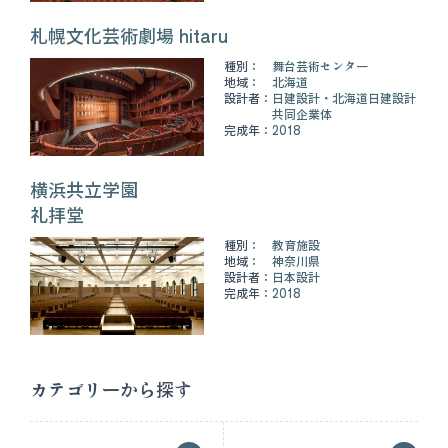
札幌文化芸術劇場 hitaru
種別：
舞台芸術センター
地域：
北海道
設計者：
日建設計・北海道日建設計
共同企業体
完成年：
2018
横浜共立学園
礼拝堂
種別：
教育施設
地域：
神奈川県
設計者：
日本設計
完成年：
2018
カテゴリーから探す