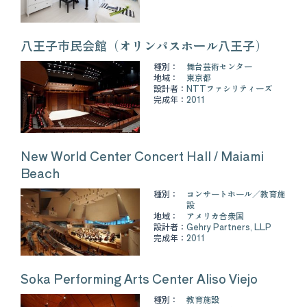
八王子市民会館（オリンパスホール八王子）
種別：
舞台芸術センター
地域：
東京都
設計者：
NTTファシリティーズ
完成年：
2011
New World Center Concert Hall / Maiami
Beach
種別：
コンサートホール
教育施
設
地域：
アメリカ合衆国
設計者：
Gehry Partners, LLP
完成年：
2011
Soka Performing Arts Center Aliso Viejo
種別：
教育施設