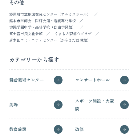
その他
寝屋川市立地域交流センター（アルカスホール）
熊本市医師会 医師会館・看護専門学校
実践学園中学・高等学校（自由学習館）
富士宮市民文化会館
くまもと森都心プラザ
唐木田コミュニティセンター（からきだ菖蒲館）
カテゴリーから探す
舞台芸術センター
コンサートホール
スポーツ施設・大空
劇場
間
教育施設
改修