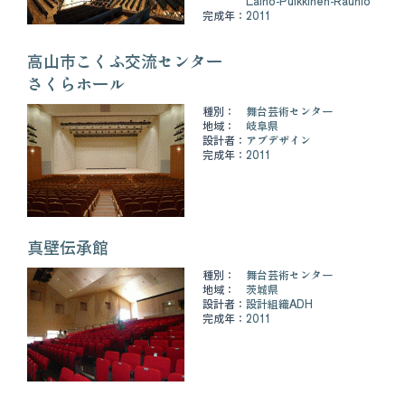
Laiho-Pulkkinen-Raunio
完成年：
2011
高山市こくふ交流センター
さくらホール
種別：
舞台芸術センター
地域：
岐阜県
設計者：
アブデザイン
完成年：
2011
真壁伝承館
種別：
舞台芸術センター
地域：
茨城県
設計者：
設計組織ADH
完成年：
2011