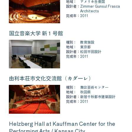
地域：
アメリカ合衆国
設計者：
Zimmer Gunsul Frasca
Architects
完成年：
2011
国立音楽大学 新１号館
種別：
教育施設
地域：
東京都
設計者：
松田平田設計
完成年：
2011
由利本荘市文化交流館（カダーレ）
種別：
舞台芸術センター
地域：
秋田県
設計者：
新居千秋都市建築設計
完成年：
2011
Helzberg Hall at Kauffman Center for the
Performing Arts / Kansas City