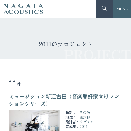
MENU
2011のプロジェクト
PROJECT
11
件
ミュージション新江古田（音楽愛好家向けマン
ションシリーズ）
種別：
その他
地域：
東京都
設計者：
リブラン
完成年：
2011