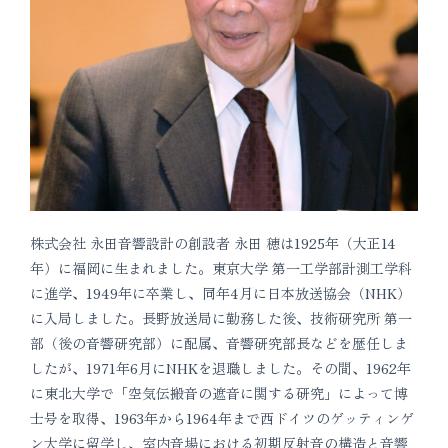
株式会社 永田音響設計の創設者 永田 穂は1925年（大正14
年）に福岡に生まれました。東京大学 第一工学部計測工学科
に進学、1949年に卒業し、同年4月に日本放送協会（NHK）
に入局しました。長野放送局に勤務した後、技術研究所 第一
部（後の音響研究部）に配属、音響研究部長などを歴任しま
したが、1971年6月にNHKを退職しました。その間、1962年
に東北大学で「空気伝搬音の遮音に関する研究」によって博
士号を取得、1963年から1964年まで西ドイツのゲッティンゲ
ン大学に留学し、室内音場における初期反射音の構造と音響