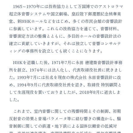
1965～1970年には技術協力として万国博でのアストロラマ
超立体音響システムや国立劇場、皇后陛下御還暦記念桃華楽
堂、新NHKホールなどをはじめ、多くの市民会館の音響設計
に参画しています。これらの技術協力を通じて、音響材料、
音響測定方法の整備とともに、多目的ホールの音響設計法の
確立に貢献していきますが、それは独立して音響コンサルテ
ィングの事務所を設立しても続くことになります。
NHKを退職した後、1971年7月に永田 穂建築音響設計事務
所を創立、1974年には法人化し、代表取締役社長に就きまし
た。1993年7月には社名を現在の株式会社 永田音響設計に改
め、1994年9月に代表取締役社長を退き、取締役 特別顧問と
して生涯現役を貫いておりましたが、2018年8月に逝去しま
した。
これまで、室内音響に関しての残響時間とその制御、初期
反射音の効果と音場パラメータ等に絡む響きの構造から、騒
音制御に関しての鉄道・地下鉄による固体伝搬音の低減対