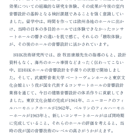
効果についての組織的な研究を体験、その成果が今後の室内
音響設計の基幹となる検討課題であることを強く意識してい
ました。留学中は、時間を作っては欧州各地のホールに出か
け、当時の日本の多目的ホールでは体験できなかったコンサ
ートホールの響きの違いを肌で感じ、それらの「聴取体験」
が、その後のホールの音響設計に活かされています。
NHK技術研究所では、故 牧田康雄先生の指導のもと、設計
資料もなく、海外のホール事情などまったく伝わってこない
中、旧NHKホールの音響設計を手探りの状態で開始しまし
た。そして、武蔵野音楽大学 ベートーヴェンホールと東京文
化会館という我が国を代表するコンサートホールの音響設計
業務を通じて、今日の建築音響設計の体系作りに貢献してき
ました。東京文化会館の完成が1961年、ニューヨークのフィ
ルハーモニックホールが1962年、ベルリンのフィルハーモニ
ーホールが1963年と、新しいコンサートホールがほぼ同時期
に完成していること、それらのホールの評価を考えると、当
時の我が国の音響技術のレベルの高さがうかがえます。