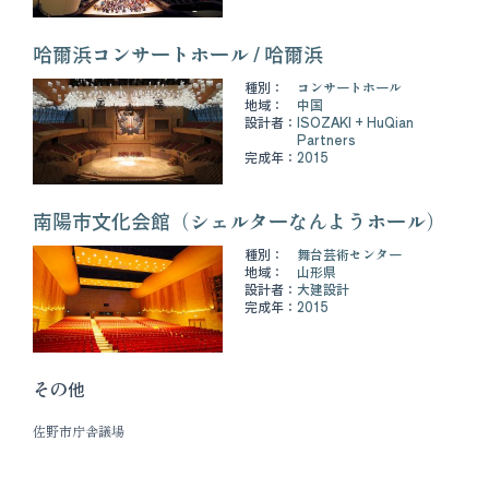
哈爾浜コンサートホール / 哈爾浜
種別：
コンサートホール
地域：
中国
設計者：
ISOZAKI + HuQian
Partners
完成年：
2015
南陽市文化会館（シェルターなんようホール）
種別：
舞台芸術センター
地域：
山形県
設計者：
大建設計
完成年：
2015
その他
佐野市庁舎議場