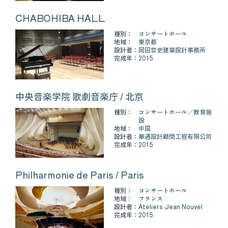
CHABOHIBA HALL
種別：
コンサートホール
地域：
東京都
設計者：
岡田哲史建築設計事務所
完成年：
2015
中央音楽学院 歌劇音楽庁 / 北京
種別：
コンサートホール
教育施
設
地域：
中国
設計者：
華通設計顧問工程有限公司
完成年：
2015
Philharmonie de Paris / Paris
種別：
コンサートホール
地域：
フランス
設計者：
Ateliers Jean Nouvel
完成年：
2015