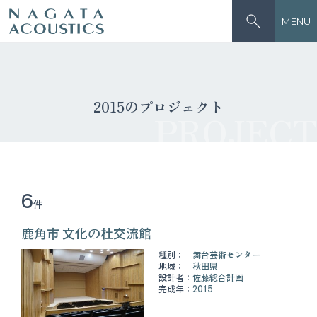
MENU
2015のプロジェクト
PROJECT
6
件
鹿角市 文化の杜交流館
種別：
舞台芸術センター
地域：
秋田県
設計者：
佐藤総合計画
完成年：
2015