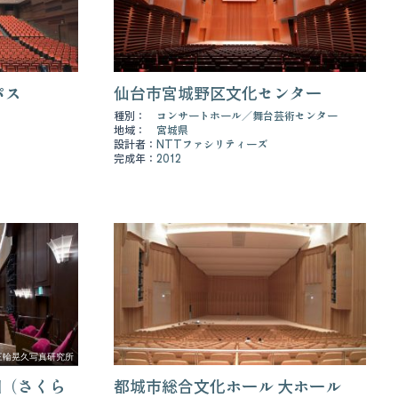
パス
仙台市宮城野区文化センター
種別：
コンサートホール
舞台芸術センター
地域：
宮城県
設計者：
NTTファシリティーズ
完成年：
2012
三輪晃久写真研究所
田（さくら
都城市総合文化ホール 大ホール