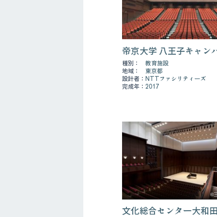
帝京大学 八王子キャン
種別：
教育施設
地域：
東京都
設計者：
NTTファシリティーズ
完成年：
2017
©
文化総合センター大和