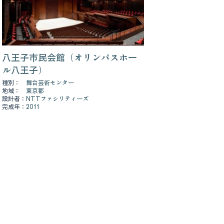
八王子市民会館（オリンパスホー
ル八王子）
種別：
舞台芸術センター
地域：
東京都
設計者：
NTTファシリティーズ
完成年：
2011