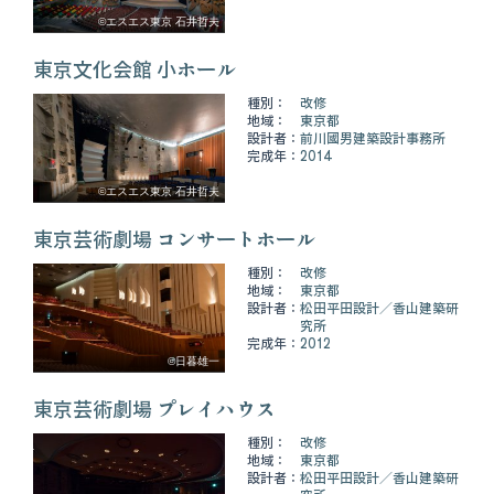
©エスエス東京 石井哲夫
東京文化会館 小ホール
種別：
改修
地域：
東京都
設計者：
前川國男建築設計事務所
完成年：
2014
©エスエス東京 石井哲夫
東京芸術劇場 コンサートホール
種別：
改修
地域：
東京都
設計者：
松田平田設計
香山建築研
究所
完成年：
2012
©日暮雄一
東京芸術劇場 プレイハウス
種別：
改修
地域：
東京都
設計者：
松田平田設計
香山建築研