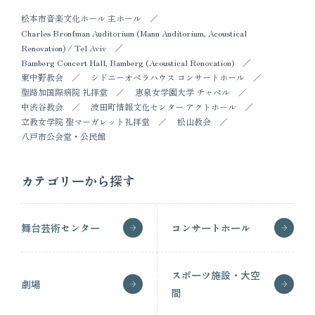
松本市音楽文化ホール 主ホール
Charles Bronfman Auditorium (Mann Auditorium, Acoustical
Renovation) / Tel Aviv
Bamberg Concert Hall, Bamberg (Acoustical Renovation)
東中野教会
シドニーオペラハウス コンサートホール
聖路加国際病院 礼拝堂
恵泉女学園大学 チャペル
中渋谷教会
波田町情報文化センター アクトホール
立教女学院 聖マーガレット礼拝堂
松山教会
八戸市公会堂・公民館
カテゴリーから探す
舞台芸術センター
コンサートホール
スポーツ施設・大空
劇場
間