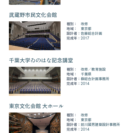
武蔵野市民文化会館
種別：
改修
地域：
東京都
設計者：
佐藤総合計画
完成年：
2017
千葉大学ゐのはな記念講堂
種別：
改修
教育施設
地域：
千葉県
設計者：
槇総合計画事務所
完成年：
2014
東京文化会館 大ホール
種別：
改修
地域：
東京都
設計者：
前川國男建築設計事務所
完成年：
2014