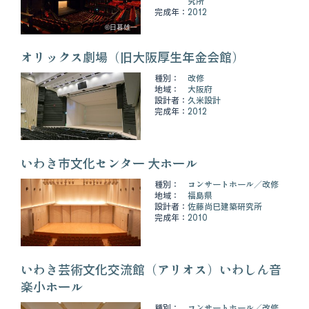
究所
完成年：
2012
©日暮雄一
オリックス劇場（旧大阪厚生年金会館）
種別：
改修
地域：
大阪府
設計者：
久米設計
完成年：
2012
いわき市文化センター 大ホール
種別：
コンサートホール
改修
地域：
福島県
設計者：
佐藤尚巳建築研究所
完成年：
2010
いわき芸術文化交流館（アリオス）いわしん音
楽小ホール
種別：
コンサートホール
改修