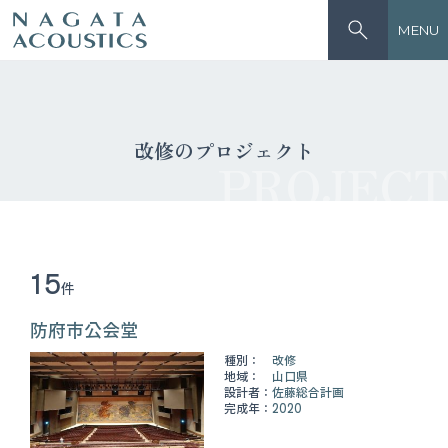
MENU
改修のプロジェクト
PROJECT
15
件
防府市公会堂
種別：
改修
地域：
山口県
設計者：
佐藤総合計画
完成年：
2020