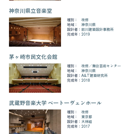
神奈川県立音楽堂
種別：
改修
地域：
神奈川県
設計者：
前川建築設計事務所
完成年：
2019
茅ヶ崎市民文化会館
種別：
改修
舞台芸術センター
地域：
神奈川県
設計者：
A&T建築研究所
完成年：
2018
武蔵野音楽大学 ベートーヴェンホール
種別：
改修
地域：
東京都
設計者：
大林組
完成年：
2017