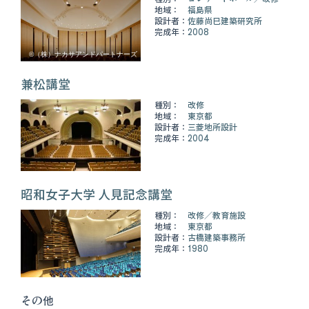
地域：
福島県
設計者：
佐藤尚巳建築研究所
完成年：
2008
©（株）ナカサアンドパートナーズ
兼松講堂
種別：
改修
地域：
東京都
設計者：
三菱地所設計
完成年：
2004
昭和女子大学 人見記念講堂
種別：
改修
教育施設
地域：
東京都
設計者：
古橋建築事務所
完成年：
1980
その他