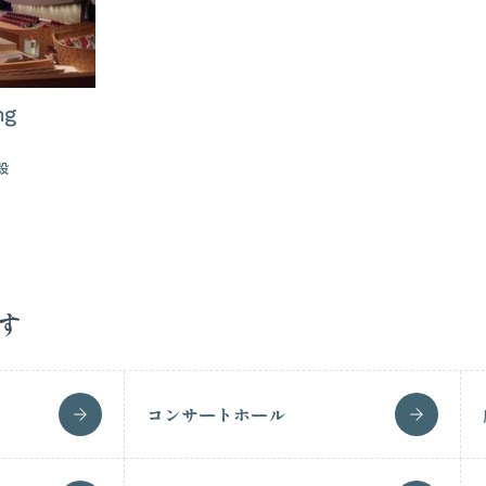
ng
設
す
コンサートホール