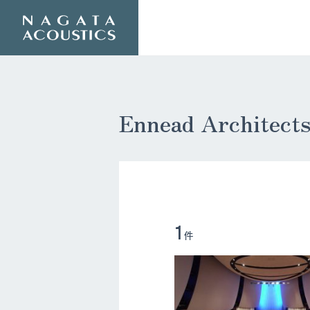
Ennead Archit
1
件