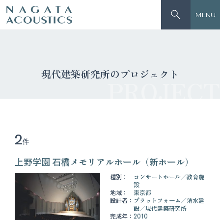
MENU
現代建築研究所のプロジェクト
PROJECT
2
件
上野学園 石橋メモリアルホール（新ホール）
種別：
コンサートホール
教育施
設
地域：
東京都
設計者：
プラットフォーム
清水建
設
現代建築研究所
完成年：
2010