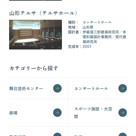
山形テルサ（テルサホール）
種別：
コンサートホール
地域：
山形県
設計者：
伊藤喜三郎建築研究所
本
間利雄設計事務所
現代建
築研究所
完成年：
2001
カテゴリーから探す
舞台芸術センター
コンサートホール
スポーツ施設・大空
劇場
間