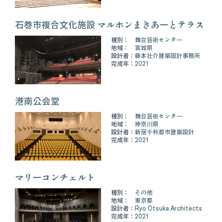
石巻市複合文化施設 マルホンまきあーとテラス
種別：
舞台芸術センター
地域：
宮城県
設計者：
藤本壮介建築設計事務所
完成年：
2021
港南公会堂
種別：
舞台芸術センター
地域：
神奈川県
設計者：
新居千秋都市建築設計
完成年：
2021
マリーコンチェルト
種別：
その他
地域：
東京都
設計者：
Ryo Otsuka Architects
完成年：
2021