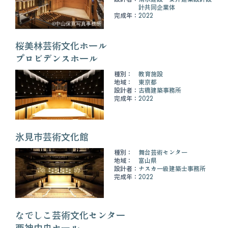
計共同企業体
完成年：
2022
©中山保寛写真事務所
桜美林芸術文化ホール
プロビデンスホール
種別：
教育施設
地域：
東京都
設計者：
古橋建築事務所
完成年：
2022
氷見市芸術文化館
種別：
舞台芸術センター
地域：
富山県
設計者：
ナスカ一級建築士事務所
完成年：
2022
なでしこ芸術文化センター
西神中央ホール