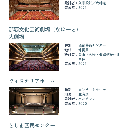
設計者：
久米設計
大林組
完成年：
2021
那覇文化芸術劇場（なはーと）
大劇場
種別：
舞台芸術センター
地域：
沖縄県
設計者：
香山・久米・根路銘設計共
同体
完成年：
2021
ウィステリアホール
種別：
コンサートホール
地域：
北海道
設計者：
パルテクノ
完成年：
2020
としま区民センター