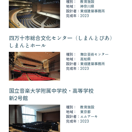
種別：
教育施設
地域：
神奈川県
設計者：
東畑建築事務所
完成年：
2023
四万十市総合文化センター（しまんとぴあ）
しまんとホール
種別：
舞台芸術センター
地域：
高知県
設計者：
東畑建築事務所
完成年：
2023
国立音楽大学附属中学校・高等学校
新2号館
種別：
教育施設
地域：
東京都
設計者：
エムアーキ
完成年：
2023