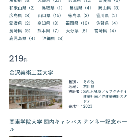
京都府（8）
大阪府（23）
兵庫県（12）
奈良県（6）
和歌山県（2）
鳥取県（1）
島根県（4）
岡山県（8）
広島県（8）
山口県（15）
徳島県（3）
香川県（2）
愛媛県（2）
高知県（3）
福岡県（16）
佐賀県（4）
長崎県（5）
熊本県（7）
大分県（6）
宮崎県（4）
鹿児島県（4）
沖縄県（8）
219
件
金沢美術工芸大学
種別：
その他
地域：
石川県
設計者：
SALHAUS
カワグチテイ
建築計画
仲建築設計スタ
ジオ
完成年：
2023
関東学院大学 関内キャンパス テンネー記念ホー
ル