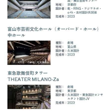
設
舞台芸術センター
地域：
京都府
設計者：
乾・RING・フジワラボ・
o+h・吉村設計共同体
完成年：
2023
富山市芸術文化ホール（オーバード・ホール）
中ホール
種別：
劇場
地域：
富山県
設計者：
久米設計
完成年：
2023
©川澄・小林研二写真事務所
東急歌舞伎町タワー
THEATER MILANO-Za
種別：
劇場
地域：
東京都
設計者：
久米設計・東急設計コンサ
ルタント設計JV
完成年：
2023