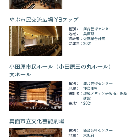
やぶ市民交流広場 YBファブ
種別：
舞台芸術センター
地域：
兵庫県
設計者：
佐藤総合計画
完成年：
2021
小田原市民ホール（小田原三の丸ホール）
大ホール
種別：
舞台芸術センター
地域：
神奈川県
設計者：
環境デザイン研究所
鹿島
建設
完成年：
2021
©（株）エスエス-島尾 望
箕面市立文化芸能劇場
種別：
舞台芸術センター
地域：
大阪府