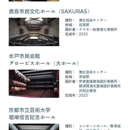
鹿島市民文化ホール（SAKURAS）
種別：
舞台芸術センター
地域：
佐賀県
設計者：
ナスカ一級建築士事務所
完成年：
2023
水戸市民会館
グロービスホール（大ホール）
種別：
舞台芸術センター
地域：
茨城県
設計者：
伊東豊雄建築設計事務所・
横須賀満夫建築設計事務所
共同企業体
完成年：
2023
京都市立芸術大学
堀場信吉記念ホール
種別：
コンサートホール
教育施