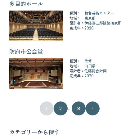
多目的ホール
種別：
舞台芸術センター
地域：
東京都
設計者：
伊藤喜三郎建築研究所
完成年：
2020
防府市公会堂
種別：
改修
地域：
山口県
設計者：
佐藤総合計画
完成年：
2020
1
2
…
8
カテゴリーから探す