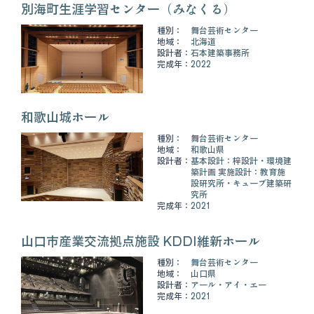
別海町生涯学習センター（みなくる）
種別：
舞台芸術センター
地域：
北海道
設計者：
石本建築事務所
完成年：
2022
和歌山城ホール
種別：
舞台芸術センター
地域：
和歌山県
設計者：
基本設計：梓設計・環境建
築計画 実施設計：教育施
設研究所・キューブ建築研
究所
完成年：
2021
山口市産業交流拠点施設 KDDI維新ホール
種別：
舞台芸術センター
地域：
山口県
設計者：
アール・アイ・エー
完成年：
2021