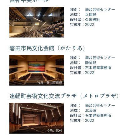
種別：
舞台芸術センター
地域：
兵庫県
設計者：
久米設計
完成年：
2022
磐田市民文化会館（かたりあ）
種別：
舞台芸術センター
地域：
静岡県
設計者：
石本建築事務所
完成年：
2022
写真：磐田市提供
遠軽町芸術文化交流プラザ（メトロプラザ）
種別：
舞台芸術センター
地域：
北海道
設計者：
石本建築事務所
完成年：
2022
©酒井広司