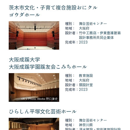
茨木市文化・子育て複合施設おにクル
ゴウダホール
種別：
舞台芸術センター
地域：
大阪府
設計者：
竹中工務店・伊東豊雄建築
設計事務所共同企業体
完成年：
2023
大阪成蹊大学
大阪成蹊学園蹊友会こみちホール
種別：
教育施設
地域：
大阪府
設計者：
類設計室
完成年：
2023
©K's Photo Works 野口兼史
ひらしん平塚文化芸術ホール
種別：
舞台芸術センター
地域：
神奈川県
設計者：
清水建設・安井建築設計設