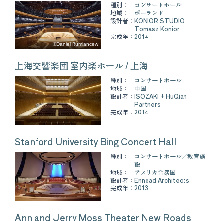
種別：
コンサートホール
地域：
ポーランド
設計者：
KONIOR STUDIO
Tomasz Konior
完成年：
2014
©Daniel Rumiancew
上海交響楽団 室内楽ホール / 上海
種別：
コンサートホール
地域：
中国
設計者：
ISOZAKI + HuQian
Partners
完成年：
2014
Stanford University Bing Concert Hall
種別：
コンサートホール
教育施
設
地域：
アメリカ合衆国
設計者：
Ennead Architects
完成年：
2013
Ann and Jerry Moss Theater New Roads