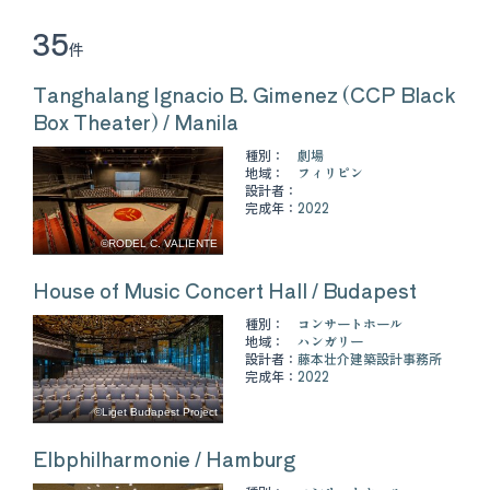
35
件
Tanghalang Ignacio B. Gimenez (CCP Black
Box Theater) / Manila
種別：
劇場
地域：
フィリピン
設計者：
完成年：
2022
©RODEL C. VALIENTE
House of Music Concert Hall / Budapest
種別：
コンサートホール
地域：
ハンガリー
設計者：
藤本壮介建築設計事務所
完成年：
2022
©Liget Budapest Project
Elbphilharmonie / Hamburg