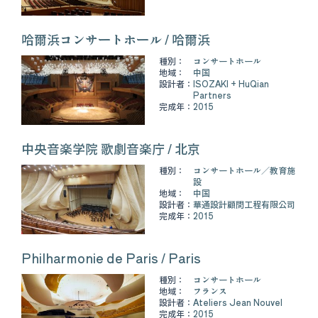
哈爾浜コンサートホール / 哈爾浜
種別：
コンサートホール
地域：
中国
設計者：
ISOZAKI + HuQian
Partners
完成年：
2015
中央音楽学院 歌劇音楽庁 / 北京
種別：
コンサートホール
教育施
設
地域：
中国
設計者：
華通設計顧問工程有限公司
完成年：
2015
Philharmonie de Paris / Paris
種別：
コンサートホール
地域：
フランス
設計者：
Ateliers Jean Nouvel
完成年：
2015