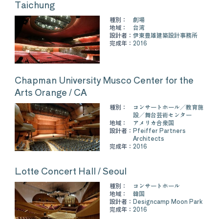
Taichung
種別：
劇場
地域：
台湾
設計者：
伊東豊雄建築設計事務所
完成年：
2016
Chapman University Musco Center for the
Arts Orange / CA
種別：
コンサートホール
教育施
設
舞台芸術センター
地域：
アメリカ合衆国
設計者：
Pfeiffer Partners
Architects
完成年：
2016
Lotte Concert Hall / Seoul
種別：
コンサートホール
地域：
韓国
設計者：
Designcamp Moon Park
完成年：
2016