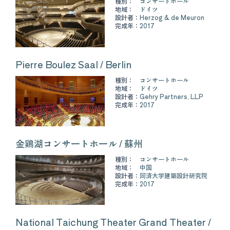
種別：
コンサートホール
地域：
ドイツ
設計者：
Herzog & de Meuron
完成年：
2017
Pierre Boulez Saal / Berlin
種別：
コンサートホール
地域：
ドイツ
設計者：
Gehry Partners, LLP
完成年：
2017
金鶏湖コンサートホール / 蘇州
種別：
コンサートホール
地域：
中国
設計者：
同済大学建築設計研究院
完成年：
2017
National Taichung Theater Grand Theater /