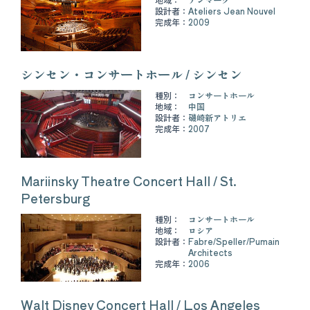
設計者：
Ateliers Jean Nouvel
完成年：
2009
シンセン・コンサートホール / シンセン
種別：
コンサートホール
地域：
中国
設計者：
磯崎新アトリエ
完成年：
2007
Mariinsky Theatre Concert Hall / St.
Petersburg
種別：
コンサートホール
地域：
ロシア
設計者：
Fabre/Speller/Pumain
Architects
完成年：
2006
Walt Disney Concert Hall / Los Angeles