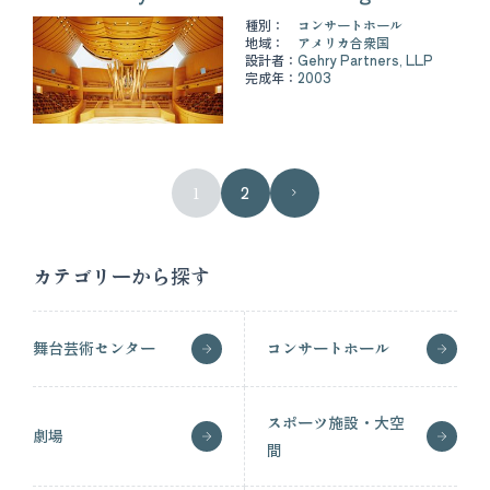
種別：
コンサートホール
地域：
アメリカ合衆国
設計者：
Gehry Partners, LLP
完成年：
2003
1
2
カテゴリーから探す
舞台芸術センター
コンサートホール
スポーツ施設・大空
劇場
間