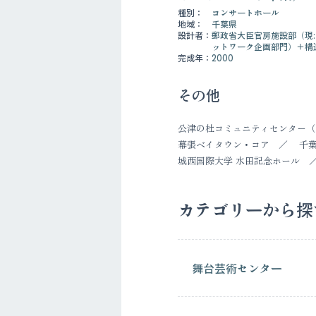
種別：
コンサートホール
地域：
千葉県
設計者：
郵政省大臣官房施設部（現:
ットワーク企画部門）＋構
完成年：
2000
その他
公津の杜コミュニティセンター（
幕張ベイタウン・コア
千
城西国際大学 水田記念ホール
カテゴリーから探
舞台芸術センター