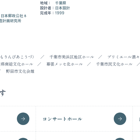
地域：
千葉県
設計者：
日本設計
完成年：
1999
 日本郵政公社ネ
造計画研究所
もりんぴあこうづ）
千葉市美浜区地区ホール
プリミエール酒々
葉県南総文化ホール
幕張メッセ北ホール
千葉市民文化ホール
野田市文化会館
す
コンサートホール