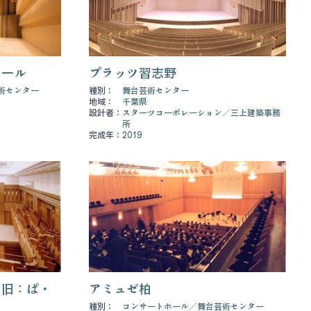
ホール
プラッツ習志野
術センター
種別：
舞台芸術センター
地域：
千葉県
設計者：
スターツコーポレーション
三上建築事務
所
完成年：
2019
（旧：ぱ・
アミュゼ柏
種別：
コンサートホール
舞台芸術センター