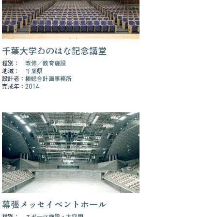
千葉大学ゐのはな記念講堂
種別：
改修
教育施設
地域：
千葉県
設計者：
槇総合計画事務所
完成年：
2014
幕張メッセイベントホール
種別：
スポーツ施設・大空間