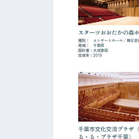
スターツおおたかの森
種別：
コンサートホール
舞台芸
地域：
千葉県
設計者：
大成建設
完成年：
2019
千葉市文化交流プラザ
る・る・プラザ千葉）