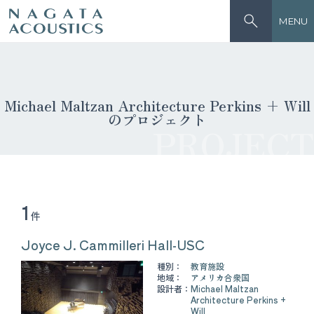
MENU
Michael Maltzan Architecture Perkins + Will
のプロジェクト
PROJECT
1
件
Joyce J. Cammilleri Hall-USC
種別：
教育施設
地域：
アメリカ合衆国
設計者：
Michael Maltzan
Architecture Perkins +
Will