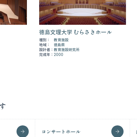
徳島文理大学 むらさきホール
種別：
教育施設
地域：
徳島県
設計者：
教育施設研究所
完成年：
2000
す
コンサートホール