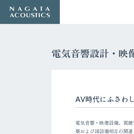
電気音響設計・映
AV時代にふさわ
電気音響・映像設備、視聴
築および諸設備相互の関連