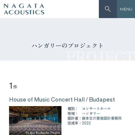
MENU
ハンガリーのプロジェクト
PROJECT
1
件
House of Music Concert Hall / Budapest
種別：
コンサートホール
地域：
ハンガリー
設計者：
藤本壮介建築設計事務所
完成年：
2022
©Liget Budapest Project