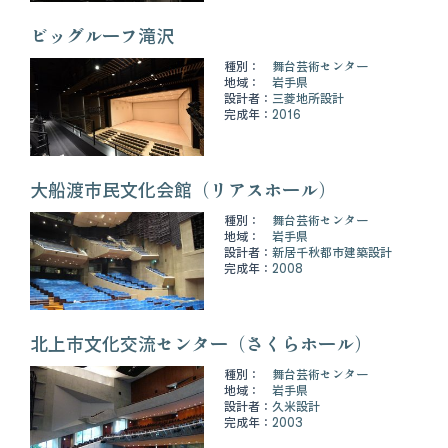
ビッグルーフ滝沢
種別：
舞台芸術センター
地域：
岩手県
設計者：
三菱地所設計
完成年：
2016
大船渡市民文化会館（リアスホール）
種別：
舞台芸術センター
地域：
岩手県
設計者：
新居千秋都市建築設計
完成年：
2008
北上市文化交流センター（さくらホール）
種別：
舞台芸術センター
地域：
岩手県
設計者：
久米設計
完成年：
2003