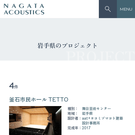
MENU
岩手県のプロジェクト
PROJECT
4
件
釜石市民ホール TETTO
種別：
舞台芸術センター
地域：
岩手県
設計者：
aat+ヨコミゾマコト建築
設計事務所
完成年：
2017