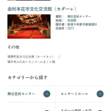
由利本荘市文化交流館（カダーレ）
種別：
舞台芸術センター
地域：
秋田県
設計者：
新居千秋都市建築設計
完成年：
2011
その他
雄勝町総合文化会館（オービオン）
横手市ふれあいセンターかまくら館
カテゴリーから探す
舞台芸術センター
コンサートホール
スポーツ施設・大空