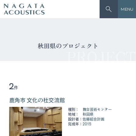
MENU
秋田県のプロジェクト
PROJECT
2
件
鹿角市 文化の杜交流館
種別：
舞台芸術センター
地域：
秋田県
設計者：
佐藤総合計画
完成年：
2015