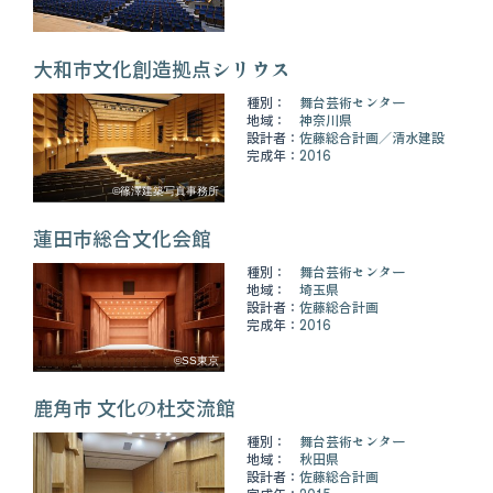
大和市文化創造拠点シリウス
種別：
舞台芸術センター
地域：
神奈川県
設計者：
佐藤総合計画
清水建設
完成年：
2016
©篠澤建築写真事務所
蓮田市総合文化会館
種別：
舞台芸術センター
地域：
埼玉県
設計者：
佐藤総合計画
完成年：
2016
©SS東京
鹿角市 文化の杜交流館
種別：
舞台芸術センター
地域：
秋田県
設計者：
佐藤総合計画