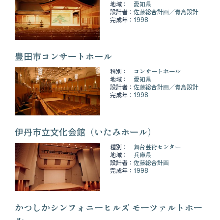
地域：
愛知県
設計者：
佐藤総合計画
青島設計
完成年：
1998
豊田市コンサートホール
種別：
コンサートホール
地域：
愛知県
設計者：
佐藤総合計画
青島設計
完成年：
1998
伊丹市立文化会館（いたみホール）
種別：
舞台芸術センター
地域：
兵庫県
設計者：
佐藤総合計画
完成年：
1998
かつしかシンフォニーヒルズ モーツァルトホー
ル