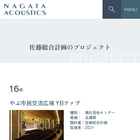
MENU
佐藤総合計画のプロジェクト
PROJECT
16
件
やぶ市民交流広場 YBファブ
種別：
舞台芸術センター
地域：
兵庫県
設計者：
佐藤総合計画
完成年：
2021