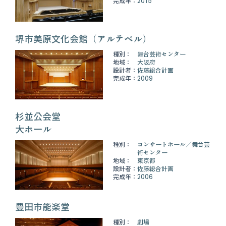
完成年：
2015
堺市美原文化会館（アルテベル）
種別：
舞台芸術センター
地域：
大阪府
設計者：
佐藤総合計画
完成年：
2009
杉並公会堂
大ホール
種別：
コンサートホール
舞台芸
術センター
地域：
東京都
設計者：
佐藤総合計画
完成年：
2006
豊田市能楽堂
種別：
劇場