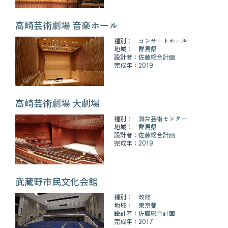
高崎芸術劇場 音楽ホール
種別：
コンサートホール
地域：
群馬県
設計者：
佐藤総合計画
完成年：
2019
高崎芸術劇場 大劇場
種別：
舞台芸術センター
地域：
群馬県
設計者：
佐藤総合計画
完成年：
2019
武蔵野市民文化会館
種別：
改修
地域：
東京都
設計者：
佐藤総合計画
完成年：
2017