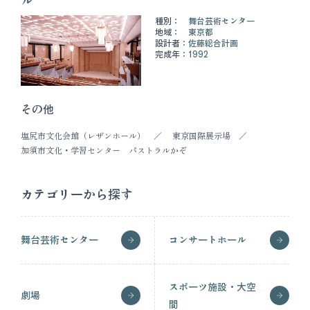
種別：
舞台芸術センター
地域：
東京都
設計者：
佐藤総合計画
完成年：
1992
その他
塩尻市文化会館（レザンホール）
東京国際展示場
加須市文化・学習センター パストラルかぞ
カテゴリーから探す
舞台芸術センター
コンサートホール
スポーツ施設・大空
劇場
間