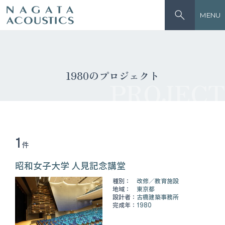
MENU
1980のプロジェクト
PROJECT
1
件
昭和女子大学 人見記念講堂
種別：
改修
教育施設
地域：
東京都
設計者：
古橋建築事務所
完成年：
1980