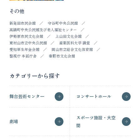
その他
新発田市民会館
守谷町中央公民館
高鍋町中央公民館及び老人福祉センター
伊勢原市民文化会館
上山田文化会館
東村山市立中央公民館
産業医科大学 講堂
愛知厚生年金会館
岡山市立総合文化体育館
警視庁 本部庁舎
秦野市文化会館
カテゴリーから探す
舞台芸術センター
コンサートホール
スポーツ施設・大空
劇場
間