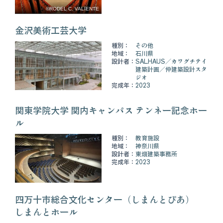
©RODEL C. VALIENTE
金沢美術工芸大学
種別：
その他
地域：
石川県
設計者：
SALHAUS
カワグチテイ
建築計画
仲建築設計スタ
ジオ
完成年：
2023
関東学院大学 関内キャンパス テンネー記念ホー
ル
種別：
教育施設
地域：
神奈川県
設計者：
東畑建築事務所
完成年：
2023
四万十市総合文化センター（しまんとぴあ）
しまんとホール