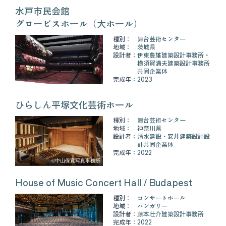
水戸市民会館
グロービスホール（大ホール）
種別：
舞台芸術センター
地域：
茨城県
設計者：
伊東豊雄建築設計事務所・
横須賀満夫建築設計事務所
共同企業体
完成年：
2023
ひらしん平塚文化芸術ホール
種別：
舞台芸術センター
地域：
神奈川県
設計者：
清水建設・安井建築設計設
計共同企業体
完成年：
2022
©中山保寛写真事務所
House of Music Concert Hall / Budapest
種別：
コンサートホール
地域：
ハンガリー
設計者：
藤本壮介建築設計事務所
完成年：
2022