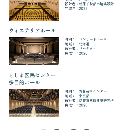
設計者：
新居千秋都市建築設計
完成年：
2021
ウィステリアホール
種別：
コンサートホール
地域：
北海道
設計者：
パルテクノ
完成年：
2020
としま区民センター
多目的ホール
種別：
舞台芸術センター
地域：
東京都
設計者：
伊藤喜三郎建築研究所
完成年：
2020