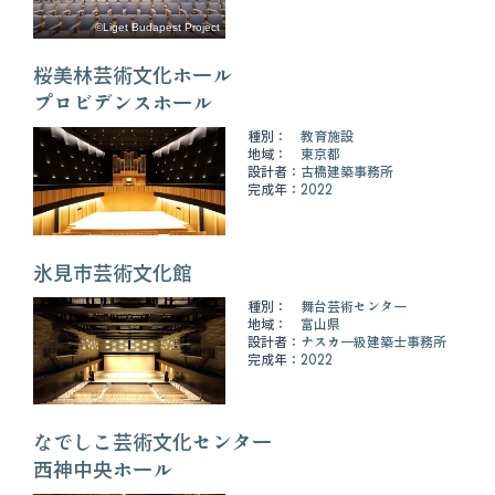
©Liget Budapest Project
桜美林芸術文化ホール
プロビデンスホール
種別：
教育施設
地域：
東京都
設計者：
古橋建築事務所
完成年：
2022
氷見市芸術文化館
種別：
舞台芸術センター
地域：
富山県
設計者：
ナスカ一級建築士事務所
完成年：
2022
なでしこ芸術文化センター
西神中央ホール