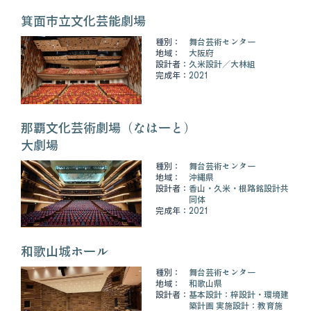
箕面市立文化芸能劇場
種別：
舞台芸術センター
地域：
大阪府
設計者：
久米設計
大林組
完成年：
2021
那覇文化芸術劇場（なはーと）
大劇場
種別：
舞台芸術センター
地域：
沖縄県
設計者：
香山・久米・根路銘設計共
同体
完成年：
2021
和歌山城ホール
種別：
舞台芸術センター
地域：
和歌山県
設計者：
基本設計：梓設計・環境建
築計画 実施設計：教育施