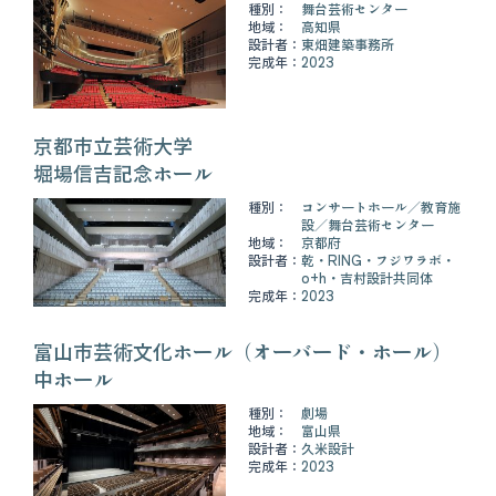
種別：
舞台芸術センター
地域：
高知県
設計者：
東畑建築事務所
完成年：
2023
京都市立芸術大学
堀場信吉記念ホール
種別：
コンサートホール
教育施
設
舞台芸術センター
地域：
京都府
設計者：
乾・RING・フジワラボ・
o+h・吉村設計共同体
完成年：
2023
富山市芸術文化ホール（オーバード・ホール）
中ホール
種別：
劇場
地域：
富山県
設計者：
久米設計
完成年：
2023