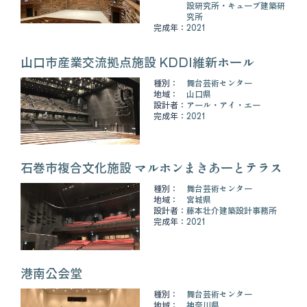
設研究所・キューブ建築研
究所
完成年：
2021
山口市産業交流拠点施設 KDDI維新ホール
種別：
舞台芸術センター
地域：
山口県
設計者：
アール・アイ・エー
完成年：
2021
石巻市複合文化施設 マルホンまきあーとテラス
種別：
舞台芸術センター
地域：
宮城県
設計者：
藤本壮介建築設計事務所
完成年：
2021
港南公会堂
種別：
舞台芸術センター
地域：
神奈川県