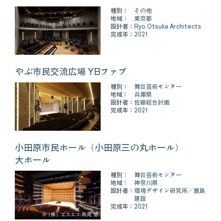
種別：
その他
地域：
東京都
設計者：
Ryo Otsuka Architects
完成年：
2021
やぶ市民交流広場 YBファブ
種別：
舞台芸術センター
地域：
兵庫県
設計者：
佐藤総合計画
完成年：
2021
小田原市民ホール（小田原三の丸ホール）
大ホール
種別：
舞台芸術センター
地域：
神奈川県
設計者：
環境デザイン研究所
鹿島
建設
完成年：
2021
©（株）エスエス-島尾 望