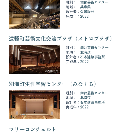
種別：
舞台芸術センター
地域：
兵庫県
設計者：
久米設計
完成年：
2022
遠軽町芸術文化交流プラザ（メトロプラザ）
種別：
舞台芸術センター
地域：
北海道
設計者：
石本建築事務所
完成年：
2022
©酒井広司
別海町生涯学習センター（みなくる）
種別：
舞台芸術センター
地域：
北海道
設計者：
石本建築事務所
完成年：
2022
マリーコンチェルト