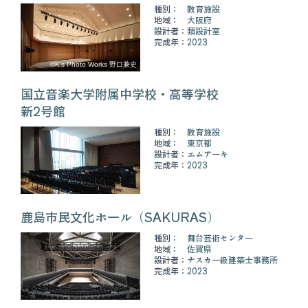
種別：
教育施設
地域：
大阪府
設計者：
類設計室
完成年：
2023
©K's Photo Works 野口兼史
国立音楽大学附属中学校・高等学校
新2号館
種別：
教育施設
地域：
東京都
設計者：
エムアーキ
完成年：
2023
鹿島市民文化ホール（SAKURAS）
種別：
舞台芸術センター
地域：
佐賀県
設計者：
ナスカ一級建築士事務所
完成年：
2023