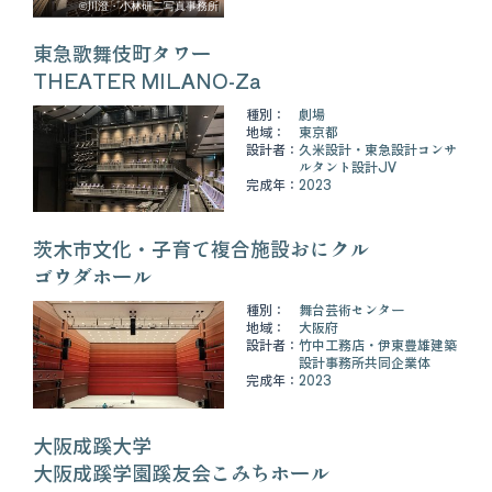
©川澄・小林研二写真事務所
東急歌舞伎町タワー
THEATER MILANO-Za
種別：
劇場
地域：
東京都
設計者：
久米設計・東急設計コンサ
ルタント設計JV
完成年：
2023
茨木市文化・子育て複合施設おにクル
ゴウダホール
種別：
舞台芸術センター
地域：
大阪府
設計者：
竹中工務店・伊東豊雄建築
設計事務所共同企業体
完成年：
2023
大阪成蹊大学
大阪成蹊学園蹊友会こみちホール