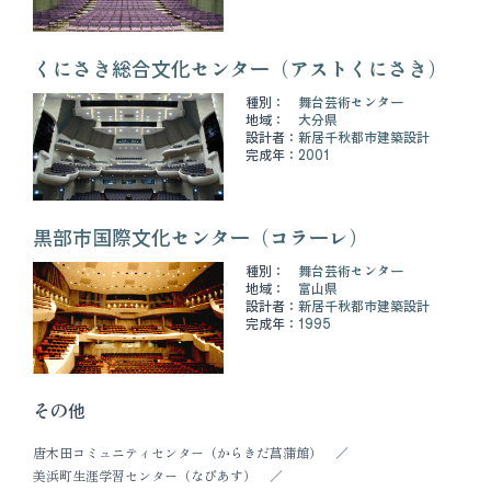
くにさき総合文化センター（アストくにさき）
種別：
舞台芸術センター
地域：
大分県
設計者：
新居千秋都市建築設計
完成年：
2001
黒部市国際文化センター（コラーレ）
種別：
舞台芸術センター
地域：
富山県
設計者：
新居千秋都市建築設計
完成年：
1995
その他
唐木田コミュニティセンター（からきだ菖蒲館）
美浜町生涯学習センター（なびあす）