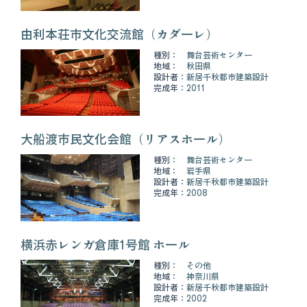
由利本荘市文化交流館（カダーレ）
種別：
舞台芸術センター
地域：
秋田県
設計者：
新居千秋都市建築設計
完成年：
2011
大船渡市民文化会館（リアスホール）
種別：
舞台芸術センター
地域：
岩手県
設計者：
新居千秋都市建築設計
完成年：
2008
横浜赤レンガ倉庫1号館 ホール
種別：
その他
地域：
神奈川県
設計者：
新居千秋都市建築設計
完成年：
2002