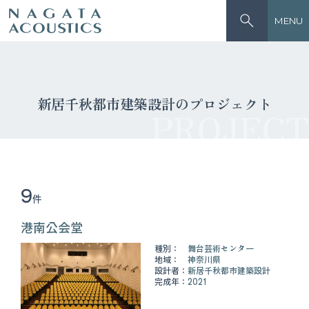
MENU
新居千秋都市建築設計のプロジェクト
PROJECT
9
件
港南公会堂
種別：
舞台芸術センター
地域：
神奈川県
設計者：
新居千秋都市建築設計
完成年：
2021