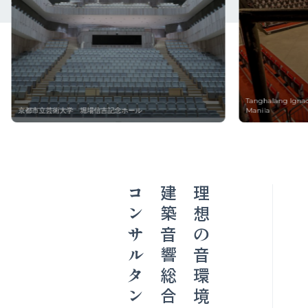
Tanghalang Ignacio B. Gimenez (CCP Black Box Theater) /
Manila
ぴあアリーナMM
コンサルタント
建築音響総合
理想の音環境をつくる