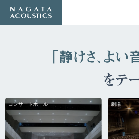
劇場
スポーツ施