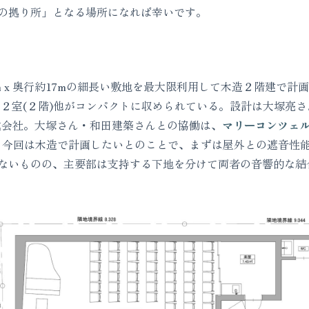
の拠り所」となる場所になれば幸いです。
 x 奥行約17mの細長い敷地を最大限利用して木造２階建で計
室(２階)他がコンパクトに収められている。設計は大塚亮さん(Ryo O
式会社。大塚さん・和田建築さんとの協働は、
マリーコンツェ
、今回は木造で計画したいとのことで、まずは屋外との遮音性
ないものの、主要部は支持する下地を分けて両者の音響的な結