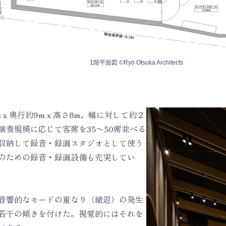
1階平面図 ©Ryo Otsuka Architects
 奥行約9m x 高さ8m、幅に対して約２
演奏規模に応じて客席を35〜50席並べる
収納して録音・録画スタジオとして使う
のための録音・録画設備も充実してい
音響的なモードの重なり（縮退）の発生
若干の傾きを付けた。視覚的にはそれを