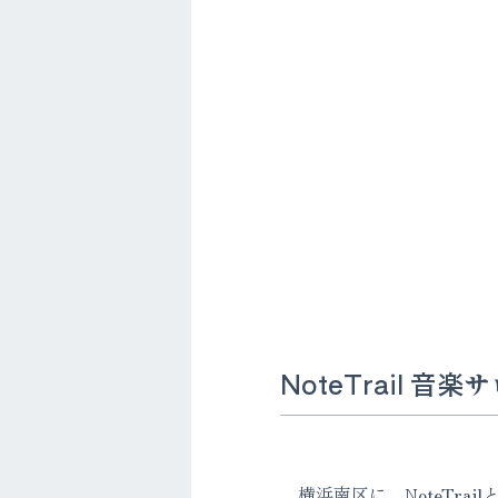
NoteTrail 音楽
横浜南区に、NoteTra