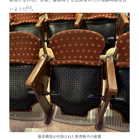
[1]
いようだ
。
吸音構造が付加された客席椅子の座裏