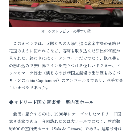
オーケストラピットの手すり壁
このオペラでは、兵隊たちの入場行進に客席中央の通路が
花道のように使われるなど、客席も取り込んだ演出が何度か
見られた。終わりにはカーテンコールだけでなく、惚れ薬と
の触れ込みで安い赤ワインを売りつける怪しいドクター、ド
ゥルカマーラ博士（演じるのは新国立劇場の出演歴もあるバ
リトンのFabio Capitanucci）のアンコールまであり、派手で楽
しいオペラであった。
◆マドリード国立音楽堂 室内楽ホール
最後に紹介するのは、1988年にオープンしたマドリード国
立音楽堂である。今回訪れたのは大ホールではなく、客席数
約600の室内楽ホール（Sala de Cámara）である。建築設計は