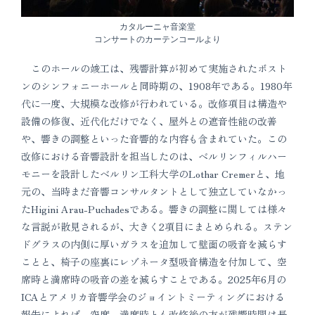
カタルーニャ音楽堂
コンサートのカーテンコールより
このホールの竣工は、残響計算が初めて実施されたボスト
ンのシンフォニーホールと同時期の、1908年である。1980年
代に一度、大規模な改修が行われている。改修項目は構造や
設備の修復、近代化だけでなく、屋外との遮音性能の改善
や、響きの調整といった音響的な内容も含まれていた。この
改修における音響設計を担当したのは、ベルリンフィルハー
モニーを設計したベルリン工科大学のLothar Cremerと、地
元の、当時まだ音響コンサルタントとして独立していなかっ
たHigini Arau-Puchadesである。響きの調整に関しては様々
な言説が散見されるが、大きく2項目にまとめられる。ステン
ドグラスの内側に厚いガラスを追加して壁面の吸音を減らす
ことと、椅子の座裏にレゾネータ型吸音構造を付加して、空
席時と満席時の吸音の差を減らすことである。2025年6月の
ICAとアメリカ音響学会のジョイントミーティングにおける
報告によれば、空席、満席時とも改修後の方が残響時間は長