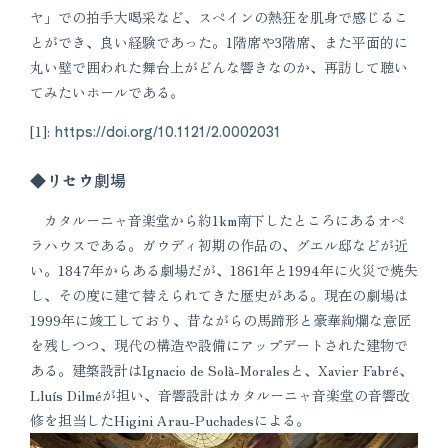
ヤ」での拍手大喝采など、スペインの熱狂を肌身で感じるこ
とができ、良い経験であった。1階席や3階席、また平面的に
丸い壁で囲われた舞台上がどんな響きなのか、再訪して聴い
てみたいホールである。
[1]:
https://doi.org/10.1121/2.0002031
◆リセウ劇場
カタルーニャ音楽堂から約1km南下したところにあるオペ
ラハウスである。ガウディ初期の作品の、グエル邸などが近
い。1847年からある劇場だが、1861年と1994年に火災で焼失
し、その度に建て替えられてきた歴史がある。現在の劇場は
1999年に竣工しており、昔ながらの馬蹄形と豪華絢爛な意匠
を残しつつ、現代の構造や設備にアップデートされた建物で
ある。建築設計はIgnacio de Solà-Moralesと、Xavier Fabré、
Lluís Dilméが担い、音響設計はカタルーニャ音楽堂の音響改
修を担当したHigini Arau-Puchadesによる。