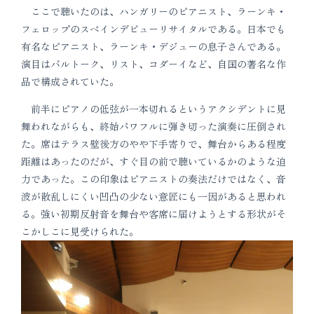
ここで聴いたのは、ハンガリーのピアニスト、ラーンキ・
フェロップのスペインデビューリサイタルである。日本でも
有名なピアニスト、ラーンキ・デジューの息子さんである。
演目はバルトーク、リスト、コダーイなど、自国の著名な作
品で構成されていた。
前半にピアノの低弦が一本切れるというアクシデントに見
舞われながらも、終始パワフルに弾き切った演奏に圧倒され
た。席はテラス壁後方のやや下手寄りで、舞台からある程度
距離はあったのだが、すぐ目の前で聴いているかのような迫
力であった。この印象はピアニストの奏法だけではなく、音
波が散乱しにくい凹凸の少ない意匠にも一因があると思われ
る。強い初期反射音を舞台や客席に届けようとする形状がそ
こかしこに見受けられた。