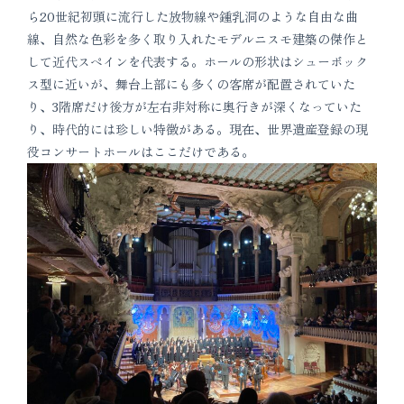
ら20世紀初頭に流行した放物線や鍾乳洞のような自由な曲
線、自然な色彩を多く取り入れたモデルニスモ建築の傑作と
して近代スペインを代表する。ホールの形状はシューボック
ス型に近いが、舞台上部にも多くの客席が配置されていた
り、3階席だけ後方が左右非対称に奥行きが深くなっていた
り、時代的には珍しい特徴がある。現在、世界遺産登録の現
役コンサートホールはここだけである。