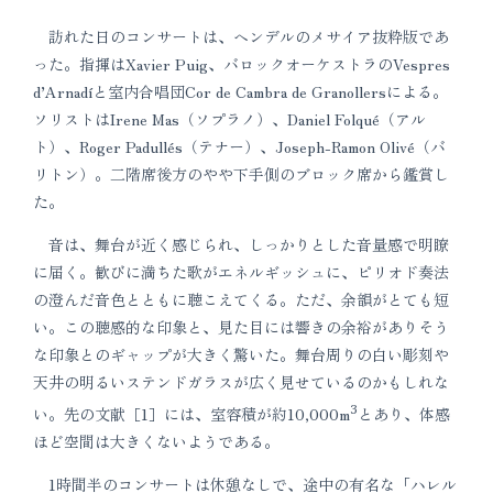
訪れた日のコンサートは、ヘンデルのメサイア抜粋版であ
った。指揮はXavier Puig、バロックオーケストラのVespres
d’Arnadíと室内合唱団Cor de Cambra de Granollersによる。
ソリストはIrene Mas（ソプラノ）、Daniel Folqué（アル
ト）、Roger Padullés（テナー）、Joseph-Ramon Olivé（バ
リトン）。二階席後方のやや下手側のブロック席から鑑賞し
た。
音は、舞台が近く感じられ、しっかりとした音量感で明瞭
に届く。歓びに満ちた歌がエネルギッシュに、ピリオド奏法
の澄んだ音色とともに聴こえてくる。ただ、余韻がとても短
い。この聴感的な印象と、見た目には響きの余裕がありそう
な印象とのギャップが大きく驚いた。舞台周りの白い彫刻や
天井の明るいステンドガラスが広く見せているのかもしれな
3
い。先の文献［1］には、室容積が約10,000m
とあり、体感
ほど空間は大きくないようである。
1時間半のコンサートは休憩なしで、途中の有名な「ハレル