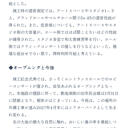
能とした。
竣工時の遮音測定では、アートスペースやスタジオ1～３
と、グランドホールやマルチホール間でDr-85の遮音性能が
得られた。また、低音域についても、アートスペースやスタ
ジオ側の大音量が、ホール側ではほぼ聞こえないほどの性能
が確保された。スタジオ各室で和太鼓練習等を行い、ホール
側ではクラシックコンサートの催しを行うなどといった、極
端な組合せでない限り、同時利用可能と考えている。
◆オープニングと今後
竣工記念式典では、さっそくエントランスホールでのロビ
ーコンサートが催され、活気あふれるオープニングとなっ
た。本施設の建設に伴って、敷地南側の旧市民会館は3月31日
に閉館となり、解体がはじまっている。今後は、この場所の
外構工事が進み2027年4月末にはシアターパークとして生ま
れ変わる。
北の大地の雄大な自然に触れ、おいしい海の幸を堪能しつ