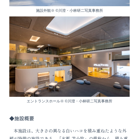
施設外観※ ©川澄・小林研二写真事務所
エントランスホール※ ©川澄・小林研二写真事務所
◆施設概要
本施設は、大きさの異なる白いハコを積み重ねたような外
観が特徴の施設である。「氷都 苫小牧」の愛称から、積み重