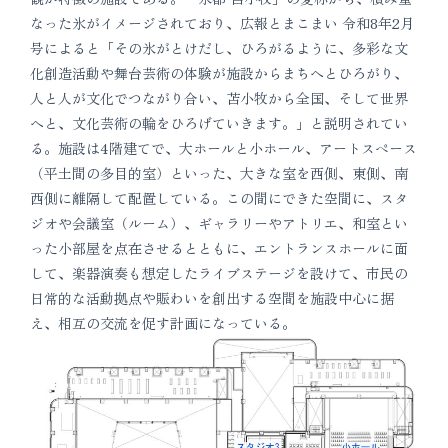
なった氷がイメージされており、広報とまこまい 令和8年2月
号によると「その氷がとけだし、ひろがるように、多彩な文
化創造活動や舞台芸術の体験が施設からまちへとひろがり、
人と人が文化でつながり合い、苫小牧から全国、そして世界
へと、文化芸術の輪をひろげていきます。」と説明されてい
る。施設は4階建てで、大ホールと小ホール、アートスペース
（平土間の多目的室）といった、大きな室を西側、東側、南
西側に離隔して配置している。この間にできた空間に、スタ
ジオや会議室（ルーム）、ギャラリーやアトリエ、和室とい
った小部屋を点在させるとともに、エントランスホールに面
して、楽器演奏も想定したライブステージを設けて、市民の
日常的な活動拠点や賑わいを創出する空間を施設中心に据
え、相互の交流を促す計画になっている。