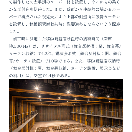
て製作した丸太半割のルーバー材を設置し、そこからの柔ら
かな反射音を期待した。また、壁面から連続的に繋がるルー
バーで構成された視覚天井より上部の側壁面に吸音カーテン
を設置し、移動観覧席収納時に残響過多とならないよう配慮
した。
竣工時に測定した移動観覧席設置時の残響時間（空席
時,500 Hz）は、リサイタル形式（舞台反射板：閉、舞台幕/
カーテン収納）で1.2秒、講演会形式（舞台反射板：開、舞台
幕/カーテン設置）で1.0秒である。また、移動観覧席収納時
（舞台反射板：閉、舞台幕収納、カーテン設置、展示会など
の利用）は、空室で1.4秒である。