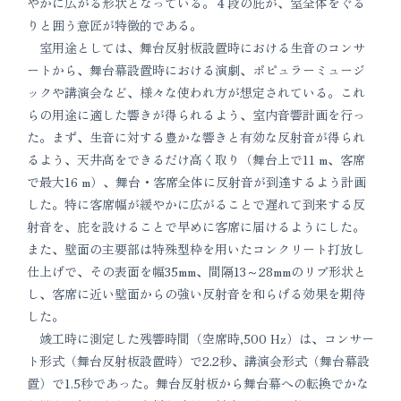
やかに広がる形状となっている。４段の庇が、室全体をぐる
りと囲う意匠が特徴的である。
室用途としては、舞台反射板設置時における生音のコンサ
ートから、舞台幕設置時における演劇、ポピュラーミュージ
ックや講演会など、様々な使われ方が想定されている。これ
らの用途に適した響きが得られるよう、室内音響計画を行っ
た。まず、生音に対する豊かな響きと有効な反射音が得られ
るよう、天井高をできるだけ高く取り（舞台上で11 m、客席
で最大16 m）、舞台・客席全体に反射音が到達するよう計画
した。特に客席幅が緩やかに広がることで遅れて到来する反
射音を、庇を設けることで早めに客席に届けるようにした。
また、壁面の主要部は特殊型枠を用いたコンクリート打放し
仕上げで、その表面を幅35mm、間隔13～28mmのリブ形状と
し、客席に近い壁面からの強い反射音を和らげる効果を期待
した。
竣工時に測定した残響時間（空席時,500 Hz）は、コンサー
ト形式（舞台反射板設置時）で2.2秒、講演会形式（舞台幕設
置）で1.5秒であった。舞台反射板から舞台幕への転換でかな