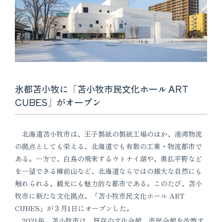
氷都苫小牧に「苫小牧市民文化ホール ART
CUBES」がオープン
北海道苫小牧市は、王子製紙の製紙工場のほか、港湾物流
の拠点としても栄える、北海道でも有数の工業・物流都市で
ある。一方で、白鳥の飛来するウトナイ湖や、勇払平野など
を一望できる樽前山など、北海道ならではの雄大な自然にも
触れられる、観光にも魅力的な都市である。このたび、苫小
牧市に新たな文化拠点、「苫小牧市民文化ホール ART
CUBES」が３月1日にオープンした。
2021年、苫小牧市は、既存の文化会館、市民会館を改築す