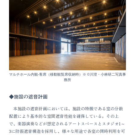
マルチホール内観-客席（移動観覧席収納時）※ ©川澄・小林研二写真事
務所
◆施設の遮音計画
本施設の遮音計画においては、施設の特徴である室の分散
配置により基本的な室間遮音性能を確保している。その上
で、楽器演奏などが想定されるアートスペースとスタジオ1～
3に防振遮音構造を採用し、様々な用途で各室の同時利用を可