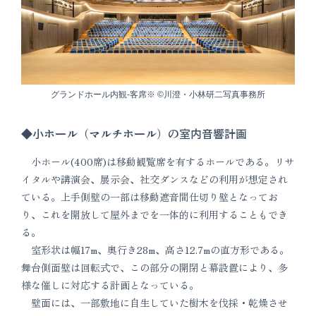
グランドホール内観-客席※ ©川澄・小林研二写真事務所
◆小ホール（マルチホール）の室内音響計画
小ホール(400席)は移動観覧席を有するホールである。リサ
イタルや講演会、展示会、社交ダンスなどの利用が想定され
ている。上手側壁の一部は移動遮音間仕切り壁となってお
り、これを開放して屋外までを一体的に利用することもでき
る。
室形状は幅17m、奥行き28m、高さ12.7mの直方形である。
舞台側面壁は回転式で、この部分の開閉と幕設置により、多
様な催しに対応する計画となっている。
壁面には、一部敷地に自生していた樹木を伐採・乾燥させ