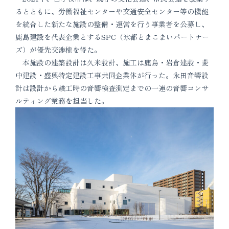
るとともに、労働福祉センターや交通安全センター等の機能
を統合した新たな施設の整備・運営を行う事業者を公募し、
鹿島建設を代表企業とするSPC（氷都とまこまいパートナー
ズ）が優先交渉権を得た。
本施設の建築設計は久米設計、施工は鹿島・岩倉建設・菱
中建設・盛興特定建設工事共同企業体が行った。永田音響設
計は設計から竣工時の音響検査測定までの一連の音響コンサ
ルティング業務を担当した。