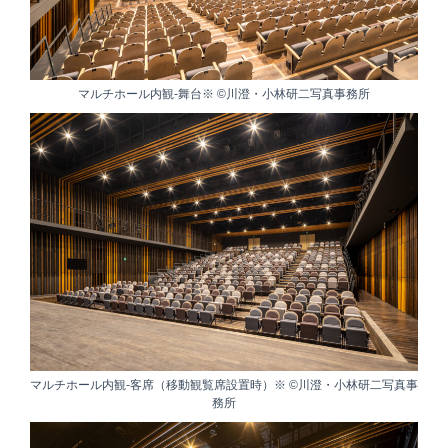
マルチホール内観-舞台※ ©川澄・小林研二写真事務所
マルチホール内観-客席（移動観覧席設置時）※ ©川澄・小林研二写真事
務所