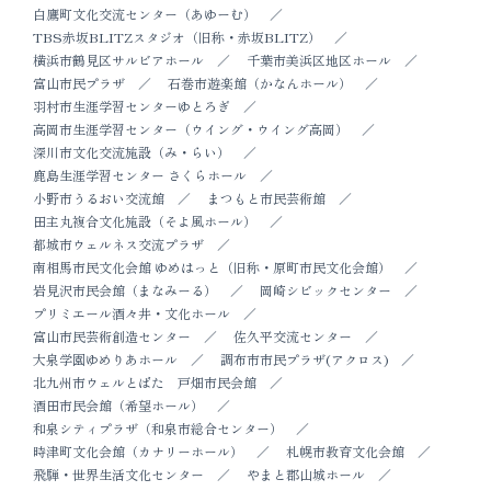
白鷹町文化交流センター（あゆーむ）
TBS赤坂BLITZスタジオ（旧称・赤坂BLITZ）
横浜市鶴見区サルビアホール
千葉市美浜区地区ホール
富山市民プラザ
石巻市遊楽館（かなんホール）
羽村市生涯学習センターゆとろぎ
高岡市生涯学習センター（ウイング・ウイング高岡）
深川市文化交流施設（み・らい）
鹿島生涯学習センター さくらホール
小野市うるおい交流館
まつもと市民芸術館
田主丸複合文化施設（そよ風ホール）
都城市ウェルネス交流プラザ
南相馬市民文化会館 ゆめはっと（旧称・原町市民文化会館）
岩見沢市民会館（まなみーる）
岡崎シビックセンター
プリミエール酒々井・文化ホール
富山市民芸術創造センター
佐久平交流センター
大泉学園ゆめりあホール
調布市市民プラザ(アクロス)
北九州市ウェルとばた 戸畑市民会館
酒田市民会館（希望ホール）
和泉シティプラザ（和泉市総合センター）
時津町文化会館（カナリーホール）
札幌市教育文化会館
飛騨・世界生活文化センター
やまと郡山城ホール