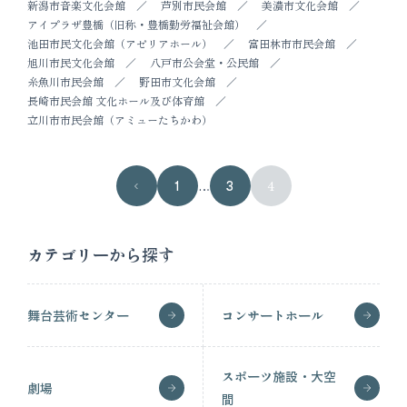
新潟市音楽文化会館
芦別市民会館
美濃市文化会館
アイプラザ豊橋（旧称・豊橋勤労福祉会館）
池田市民文化会館（アゼリアホール）
富田林市市民会館
旭川市民文化会館
八戸市公会堂・公民館
糸魚川市民会館
野田市文化会館
長崎市民会館 文化ホール及び体育館
立川市市民会館（アミューたちかわ）
1
…
3
4
カテゴリーから探す
舞台芸術センター
コンサートホール
スポーツ施設・大空
劇場
間