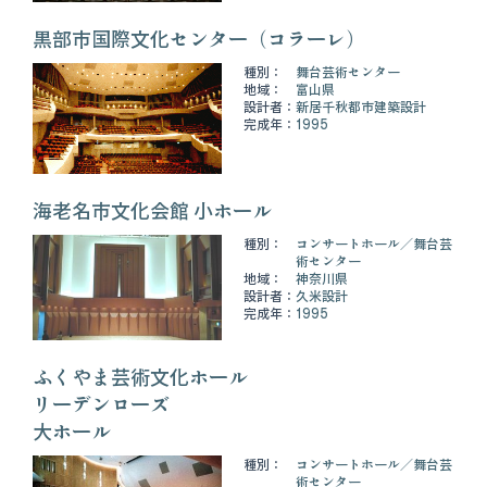
黒部市国際文化センター（コラーレ）
種別：
舞台芸術センター
地域：
富山県
設計者：
新居千秋都市建築設計
完成年：
1995
海老名市文化会館 小ホール
種別：
コンサートホール
舞台芸
術センター
地域：
神奈川県
設計者：
久米設計
完成年：
1995
ふくやま芸術文化ホール
リーデンローズ
大ホール
種別：
コンサートホール
舞台芸
術センター