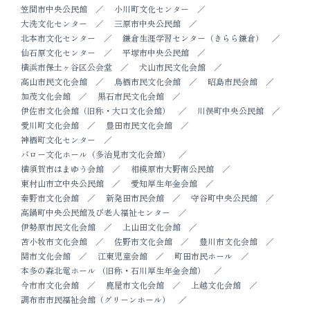
笠間市中央公民館
小川町文化センター
大洗文化センター
三原市中央公民館
北本市文化センター
鎌倉生涯学習センター（きらら鎌倉）
仙石原文化センター
平塚市中央公民館
横浜市保土ヶ谷区公会堂
犬山市民文化会館
高山市民文化会館
鳥栖市民文化会館
昭島市民会館
加茂文化会館
黒石市民文化会館
伊佐市文化会館（旧称・大口文化会館）
川俣町中央公民館
愛川町文化会館
豊田市民文化会館
神栖町文化センター
バロー文化ホール（多治見市文化会館）
横須賀市はまゆう会館
相模原市大野南公民館
東村山市立中央公民館
愛知厚生年金会館
秦野市文化会館
新発田市民会館
守谷町中央公民館
高鍋町中央公民館及び老人福祉センター
伊勢原市民文化会館
上山田文化会館
苫小牧市文化会館
佐野市文化会館
豊川市文化会館
関市文化会館
江東児童会館
町田市民ホール
本多の森北電ホール （旧称・石川厚生年金会館）
今市市文化会館
鹿屋市文化会館
上越文化会館
調布市市民福祉会館（グリーンホール）