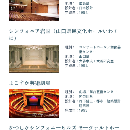
地域：
広島県
設計者：
日本設計
完成年：
1994
シンフォニア岩国（山口県民文化ホールいわく
に）
種別：
コンサートホール
舞台芸
術センター
地域：
山口県
設計者：
大谷幸夫＋大谷研究室
完成年：
1994
よこすか芸術劇場
種別：
劇場
舞台芸術センター
地域：
神奈川県
設計者：
丹下健三・都市・建築設計
研究所
完成年：
1993
©よこすか芸術劇場
かつしかシンフォニーヒルズ モーツァルトホー