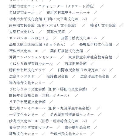
浜松市文化コミュニティセンター（クリエート浜松）
ＦＭ東京ホール
荒川区日暮里サニーホール
栃木市大平文化会館（旧称・大平町文化ホール）
南魚沼市民会館（旧称・六日町文化会館）
榛名町文化会館
大泉町文化むら
箕郷公民館
サンパルホールぬまくま
長野市松代文化ホール
品川区総合区民会館（きゅりあん）
長野県伊那文化会館
帯広市文化ホール
葉山町福祉文化会館
沖縄コンベンションセンター
東京都立多摩社会教育会館
くにたち市民芸術小ホール
石垣市民会館
勝田台市民文化プラザ
日野市民会館 ひの煉瓦ホール
広島サンプラザ
名護市民会館
広島厚生年金会館
稚内総合文化センター
ひたちなか市文化会館（旧称・勝田市文化会館）
国民年金京都会館（京都エミナース）
八王子市児童文化会館
北九州ソレイユホール（旧称・九州厚生年金会館）
一関文化センター
名古屋市芸術創造センター
妙高市文化ホール（旧称・新井総合文化ホール）
喜多方プラザ文化センター
嘉手納町公会堂
練馬文化センター
千歳市民文化センター