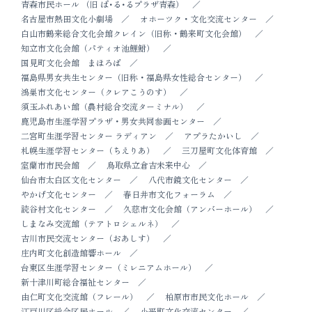
青森市民ホール （旧 ぱ･る･るプラザ青森）
名古屋市熱田文化小劇場
オホーツク・文化交流センター
白山市鶴来総合文化会館クレイン（旧称・鶴来町文化会館）
知立市文化会館（パティオ池鯉鮒）
国見町文化会館 まほろば
福島県男女共生センター（旧称・福島県女性総合センター）
鴻巣市文化センター（クレアこうのす）
須玉ふれあい館（農村総合交流ターミナル）
鹿児島市生涯学習プラザ・男女共同参画センター
二宮町生涯学習センター ラディアン
アプラたかいし
札幌生涯学習センター（ちえりあ）
三刀屋町文化体育館
室蘭市市民会館
鳥取県立倉吉未来中心
仙台市太白区文化センター
八代市鏡文化センター
やかげ文化センター
春日井市文化フォーラム
読谷村文化センター
久慈市文化会館（アンバーホール）
しまなみ交流館（テアトロシェルネ）
吉川市民交流センター（おあしす）
庄内町文化創造館響ホール
台東区生涯学習センター（ミレニアムホール）
新十津川町総合福祉センター
由仁町文化交流館（フレール）
柏原市市民文化ホール
江戸川区総合区民ホール
小平町文化交流センター