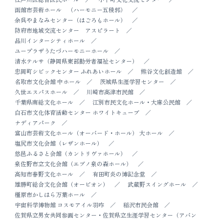
函館市芸術ホール （ハーモニー五稜郭）
余呉やまなみセンター（はごろもホール）
防府市地域交流センター アスピラート
品川インターシティホール
ユープラザうたづハーモニーホール
清水テルサ（静岡県東部勤労者福祉センター）
忠岡町シビックセンター ふれあいホール
熊谷文化創造館
名取市文化会館 中ホール
茨城県生涯学習センター
久世エスパスホール
川崎市高津市民館
千葉県南総文化ホール
江別市民文化ホール・大麻公民館
白石市文化体育活動センター ホワイトキューブ
ナディアパーク
富山市芸術文化ホール（オーバード・ホール） 大ホール
塩尻市文化会館（レザンホール）
悠邑ふるさと会館（カントリヴァホール）
泉佐野市立文化会館（エブノ泉の森ホール）
高知市春野文化ホール
有田町炎の博記念堂
雄勝町総合文化会館（オービオン）
武蔵野スイングホール
橿原市かしはら万葉ホール
宇宙科学博物館 コスモアイル羽咋
稲沢市民会館
佐賀県立男女共同参画センター・佐賀県立生涯学習センター（アバン