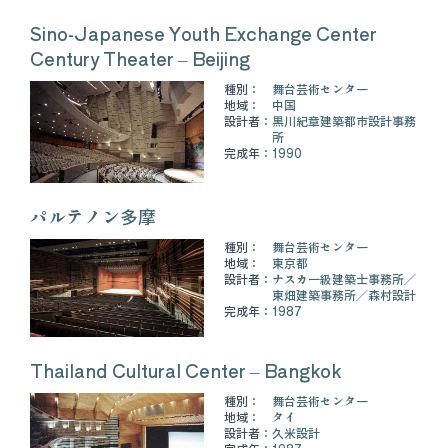
Sino-Japanese Youth Exchange Center
Century Theater – Beijing
種別：
舞台芸術センター
地域：
中国
設計者：
黒川紀章建築都市設計事務
所
完成年：
1990
パルテノン多摩
種別：
舞台芸術センター
地域：
東京都
設計者：
ナスカ一級建築士事務所
東畑建築事務所
森村設計
完成年：
1987
Thailand Cultural Center – Bangkok
種別：
舞台芸術センター
地域：
タイ
設計者：
久米設計