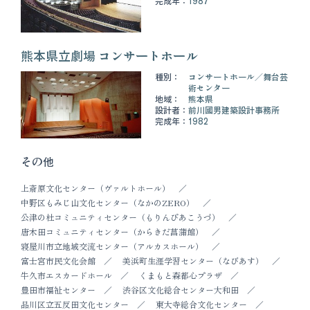
完成年：
1987
熊本県立劇場 コンサートホール
種別：
コンサートホール
舞台芸
術センター
地域：
熊本県
設計者：
前川國男建築設計事務所
完成年：
1982
その他
上斎原文化センター（ヴァルトホール）
中野区もみじ山文化センター（なかのZERO）
公津の杜コミュニティセンター（もりんぴあこうづ）
唐木田コミュニティセンター（からきだ菖蒲館）
寝屋川市立地域交流センター（アルカスホール）
富士宮市民文化会館
美浜町生涯学習センター（なびあす）
牛久市エスカードホール
くまもと森都心プラザ
豊田市福祉センター
渋谷区文化総合センター大和田
品川区立五反田文化センター
東大寺総合文化センター