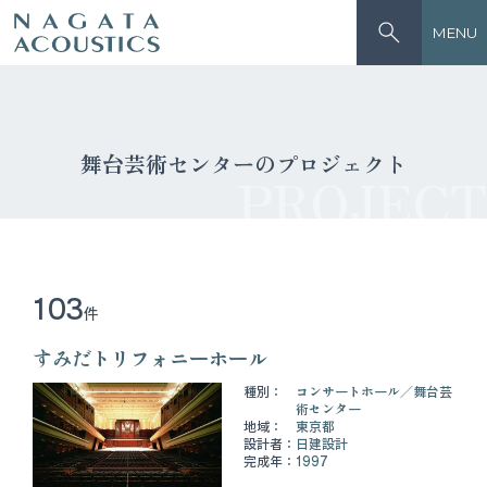
MENU
舞台芸術センターのプロジェクト
PROJECT
103
件
すみだトリフォニーホール
種別：
コンサートホール
舞台芸
術センター
地域：
東京都
設計者：
日建設計
完成年：
1997