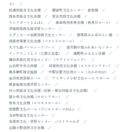
セ）
松浦市総合文化会館
棚倉町文化センター 倉美館
西条市総合文化会館
宮古市民文化会館
ライフポートとよはし
岐阜県民未来会館（長良川ホール）
茨城県県西生涯学習センター
えずこホール仙南芸術文化センター
群馬県みかぼみらい館
岩国市周東文化会館（パストラルホール）
九十九島パールシーリゾート
望月駒の里ふれあいセンター
ティアラこうとう（江東公会堂）
嬉野町ふるさと会館
横浜市泉区民文化センター （テアトルフォンテ）
山北町中央公民館
貝塚市民文化会館（コスモスシアター）
奥多摩町複合施設
中野区野方区民ホール（なかのWIZ）
金沢市民芸術ホール
アイザック小杉文化ホール ラポール
朝倉地域生涯学習センター
村上市総合文化会館（旧称・朝日村総合文化会館）
富士市文化会館（ロゼシアター）
岩舟文化会館（コスモスホール）
笠懸野文化ホール（グンエイホールPAL)
玉村町総合文化センター
加須市文化・学習センター パストラルかぞ
山陽小野田市文化会館