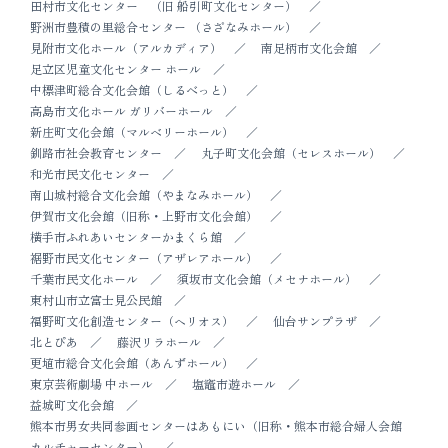
田村市文化センター （旧 船引町文化センター）
野洲市豊積の里総合センター （さざなみホール）
見附市文化ホール（アルカディア）
南足柄市文化会館
足立区児童文化センター ホール
中標津町総合文化会館（しるべっと）
高島市文化ホール ガリバーホール
新庄町文化会館（マルベリーホール）
釧路市社会教育センター
丸子町文化会館（セレスホール）
和光市民文化センター
南山城村総合文化会館（やまなみホール）
伊賀市文化会館（旧称・上野市文化会館）
横手市ふれあいセンターかまくら館
裾野市民文化センター（アザレアホール）
千葉市民文化ホール
須坂市文化会館（メセナホール）
東村山市立富士見公民館
福野町文化創造センター（ヘリオス）
仙台サンプラザ
北とぴあ
藤沢リラホール
更埴市総合文化会館（あんずホール）
東京芸術劇場 中ホール
塩竈市遊ホール
益城町文化会館
熊本市男女共同参画センターはあもにい（旧称・熊本市総合婦人会館
カルチャーセンター）