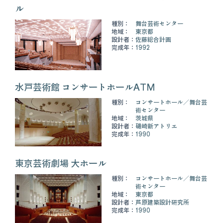
ル
種別：
舞台芸術センター
地域：
東京都
設計者：
佐藤総合計画
完成年：
1992
水戸芸術館 コンサートホールATM
種別：
コンサートホール
舞台芸
術センター
地域：
茨城県
設計者：
磯崎新アトリエ
完成年：
1990
東京芸術劇場 大ホール
種別：
コンサートホール
舞台芸
術センター
地域：
東京都
設計者：
芦原建築設計研究所
完成年：
1990