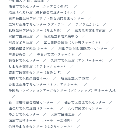
早稲田大学 新学生会館
鴻巣市文化センター（クレアこうのす）
須玉ふれあい館（農村総合交流ターミナル）
鹿児島市生涯学習プラザ・男女共同参画センター
二宮町生涯学習センター ラディアン
アプラたかいし
札幌生涯学習センター（ちえりあ）
三刀屋町文化体育館
室蘭市市民会館
鳥取県立倉吉未来中心
阿波おどり会館
富山国際会議場（大手町フォーラム）
韓国純福音宣教会 ホール
創価学会 関西国際文化センター
中渋谷教会
春日井市文化フォーラム
読谷村文化センター
久慈市文化会館（アンバーホール）
しまなみ交流館（テアトロシェルネ）
吉川市民交流センター（おあしす）
庄内町文化創造館響ホール
埼玉県立大学 講堂
台東区生涯学習センター（ミレニアムホール）
静岡県コンベンションアーツセンター（グランシップ）中ホール 大地
新十津川町総合福祉センター
仙台市太白区文化センター
由仁町文化交流館（フレール）
八代市鏡文化センター
やかげ文化センター
大垣市情報工房
函館市芸術ホール （ハーモニー五稜郭）
余呉やまなみセンター（はごろもホール）