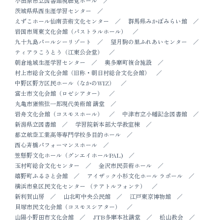
小田原市立図書館視聴覚ホール
茨城県県西生涯学習センター
えずこホール仙南芸術文化センター
群馬県みかぼみらい館
岩国市周東文化会館（パストラルホール）
九十九島パールシーリゾート
望月駒の里ふれあいセンター
ティアラこうとう（江東公会堂）
朝倉地域生涯学習センター
奥多摩町複合施設
村上市総合文化会館（旧称・朝日村総合文化会館）
中野区野方区民ホール（なかのWIZ）
富士市文化会館（ロゼシアター）
丸亀市猪熊弦一郎現代美術館 講堂
岩舟文化会館（コスモスホール）
中津市立小幡記念図書館
新潟県立図書館
学習院新本部大学教室棟
都立航空工業高等専門学校多目的ホール
西心斉橋パフォーマンスホール
笠懸野文化ホール（グンエイホールPAL)
玉村町総合文化センター
金沢市民芸術ホール
嬉野町ふるさと会館
アイザック小杉文化ホール ラポール
横浜市泉区民文化センター （テアトルフォンテ）
新利賀山房
山北町中央公民館
江戸東京博物館
貝塚市民文化会館（コスモスシアター）
山陽小野田市文化会館
JTB多摩本社講堂
松山教会