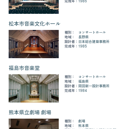
完成年：
1985
松本市音楽文化ホール
種別：
コンサートホール
地域：
長野県
設計者：
日本総合建築事務所
完成年：
1985
福島市音楽堂
種別：
コンサートホール
地域：
福島県
設計者：
岡田新一設計事務所
完成年：
1984
熊本県立劇場 劇場
種別：
劇場
地域：
熊本県