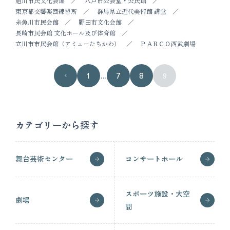
旭川市民文化会館
八戸市公会堂・公民館
東京都交響楽団練習所
群馬県立近代美術館 講堂
糸魚川市民会館
野田市文化会館
長崎市民会館 文化ホール及び体育館
立川市市民会館（アミューたちかわ）
ＰＡＲＣＯ西武劇場
1
…
7
8
9
カテゴリーから探す
舞台芸術センター
コンサートホール
スポーツ施設・大空
劇場
間