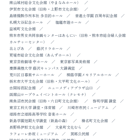
南山城村総合文化会館（やまなみホール）
伊賀市文化会館（旧称・上野市文化会館）
島精機製作所本社 多目的ホール
普連土学園 百周年記念館
札幌大谷記念ホール
塩竈市遊ホール
益城町文化会館
熊本市男女共同参画センターはあもにい（旧称・熊本市総合婦人会館
カルチャーセンター）
北とぴあ
藤沢リラホール
更埴市総合文化会館（あんずホール）
東京芸術劇場 中ホール
東京都写真美術館
慶應義塾大学 藤沢キャンパス 大講義室
荒川区日暮里サニーホール
桐蔭学園メモリアルホール
栃木市大平文化会館（旧称・大平町文化ホール）
古関裕而記念館
ニューメディアプラザ山口
函館山ロープウェイベントホール（クレモナ）
南魚沼市民会館（旧称・六日町文化会館）
啓明学園 講堂
東京工科大学 講堂・体育館
川崎市市民ミュージアム
姫路市立姫路高等学校 音楽ホール
新島学園短期大学講堂（新島の森）
榛名町文化会館
長野県伊那文化会館
大泉町文化むら
ラフォーレ赤坂ミュージアム
箕郷公民館