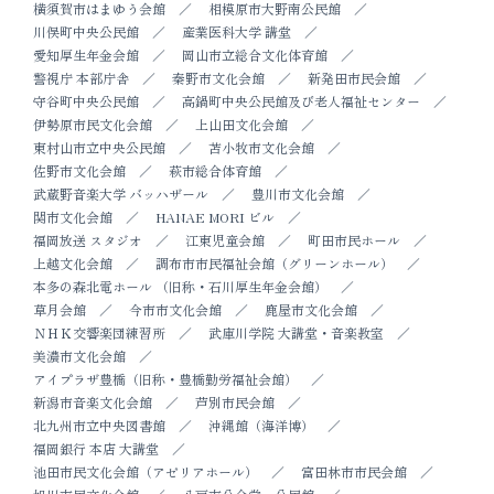
横須賀市はまゆう会館
相模原市大野南公民館
川俣町中央公民館
産業医科大学 講堂
愛知厚生年金会館
岡山市立総合文化体育館
警視庁 本部庁舎
秦野市文化会館
新発田市民会館
守谷町中央公民館
高鍋町中央公民館及び老人福祉センター
伊勢原市民文化会館
上山田文化会館
東村山市立中央公民館
苫小牧市文化会館
佐野市文化会館
萩市総合体育館
武蔵野音楽大学 バッハザール
豊川市文化会館
関市文化会館
HANAE MORI ビル
福岡放送 スタジオ
江東児童会館
町田市民ホール
上越文化会館
調布市市民福祉会館（グリーンホール）
本多の森北電ホール （旧称・石川厚生年金会館）
草月会館
今市市文化会館
鹿屋市文化会館
ＮＨＫ交響楽団練習所
武庫川学院 大講堂・音楽教室
美濃市文化会館
アイプラザ豊橋（旧称・豊橋勤労福祉会館）
新潟市音楽文化会館
芦別市民会館
北九州市立中央図書館
沖縄館（海洋博）
福岡銀行 本店 大講堂
池田市民文化会館（アゼリアホール）
富田林市市民会館