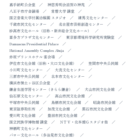
嘉手納町公会堂
神慈秀明会滋賀の神苑
八王子市庁舎議場
常磐大学 講堂
国立音楽大学付属幼稚園 スタジオ
練馬文化センター
千歳市民文化センター
名古屋市芸術創造センター
妙高市文化ホール（旧称・新井総合文化ホール）
喜多方プラザ文化センター
東京都環境科学研究所実験室
Damascus Presidential Palace
National Assembly Complex Abuja
赤坂プリンスホテル 宴会場
伊佐市文化会館（旧称・大口文化会館）
笠間市中央公民館
小川町文化センター
大洗文化センター
三原市中央公民館
北本市文化センター
横浜市保土ヶ谷区公会堂
鎌倉生涯学習センター（きらら鎌倉）
犬山市民文化会館
仙石原文化センター
高山市民文化会館
平塚市中央公民館
鳥栖市民文化会館
昭島市民会館
東京証券取引所
加茂文化会館
黒石市民文化会館
愛川町文化会館
豊田市民文化会館
国立民族学博物館 講堂
ＮＴＶ・北本館Ｇスタジオ他
神栖町文化センター
バロー文化ホール（多治見市文化会館）