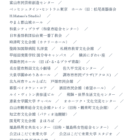
富山市民芸術創造センター
ベッヒシュタイン･セントラム東京 ホール（旧：松尾楽器商会
H.Matsuo's Studio）
やまと郡山城ホール
和泉シティプラザ（和泉市総合センター）
日本基督教団仙台東一番丁教会
時津町文化会館（カナリーホール）
聖路加国際病院 礼拝堂
札幌市教育文化会館
早稲田実業学校 国分寺キャンパス
横浜にぎわい座
青森市民ホール （旧 ぱ･る･るプラザ青森）
名古屋市熱田文化小劇場
佐久平交流センター
大泉学園ゆめりあホール
調布市市民プラザ(アクロス)
北九州市ウェルとばた 戸畑市民会館
幕張ベイタウン・コア
酒田市民会館（希望ホール）
ルイ・ヴィトン表参道ビル
飛騨・世界生活文化センター
恵泉女学園大学 チャペル
オホーツク・文化交流センター
白山市鶴来総合文化会館クレイン（旧称・鶴来町文化会館）
知立市文化会館（パティオ池鯉鮒）
国見町文化会館 まほろば
福島県男女共生センター（旧称・福島県女性総合センター）
公立はこだて未来大学
公立はこだて未来大学 スタジオ