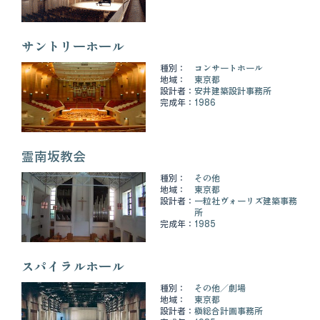
サントリーホール
種別：
コンサートホール
地域：
東京都
設計者：
安井建築設計事務所
完成年：
1986
霊南坂教会
種別：
その他
地域：
東京都
設計者：
一粒社ヴォーリズ建築事務
所
完成年：
1985
スパイラルホール
種別：
その他
劇場
地域：
東京都
設計者：
槇総合計画事務所