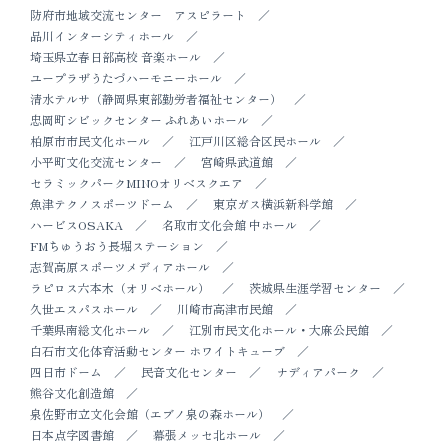
防府市地域交流センター アスピラート
品川インターシティホール
埼玉県立春日部高校 音楽ホール
ユープラザうたづハーモニーホール
清水テルサ（静岡県東部勤労者福祉センター）
忠岡町シビックセンター ふれあいホール
柏原市市民文化ホール
江戸川区総合区民ホール
小平町文化交流センター
宮崎県武道館
セラミックパークMINOオリベスクエア
魚津テクノスポーツドーム
東京ガス横浜新科学館
ハービスOSAKA
名取市文化会館 中ホール
FMちゅうおう長堀ステーション
志賀高原スポーツメディアホール
ラピロス六本木（オリベホール）
茨城県生涯学習センター
久世エスパスホール
川崎市高津市民館
千葉県南総文化ホール
江別市民文化ホール・大麻公民館
白石市文化体育活動センター ホワイトキューブ
四日市ドーム
民音文化センター
ナディアパーク
熊谷文化創造館
泉佐野市立文化会館（エブノ泉の森ホール）
日本点字図書館
幕張メッセ北ホール