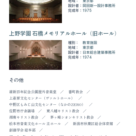
地域：
東京都
設計者：
岡田新一設計事務所
完成年：
1975
上野学園 石橋メモリアルホール（旧ホール）
種別：
教育施設
地域：
東京都
設計者：
日本総合建築事務所
完成年：
1974
その他
維新百年記念公園屋外音楽堂
番町教会
上斎原文化センター（ヴァルトホール）
中野区もみじ山文化センター（なかのZERO）
佐野市庁舎議場
東八幡キリスト教会
湘南キリスト教会
茅ヶ崎シオンキリスト教会
松本市音楽文化ホール 主ホール
新潟市秋葉区総合体育館
創価学会 総本部