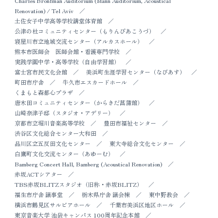
Charles Bronfman Auditorium (Mann Auditorium, Acoustical
Renovation) / Tel Aviv
土佐女子中学高等学校講堂体育館
公津の杜コミュニティセンター（もりんぴあこうづ）
寝屋川市立地域交流センター（アルカスホール）
熊本市医師会 医師会館・看護専門学校
実践学園中学・高等学校（自由学習館）
富士宮市民文化会館
美浜町生涯学習センター（なびあす）
町田市庁舎
牛久市エスカードホール
くまもと森都心プラザ
唐木田コミュニティセンター（からきだ菖蒲館）
山崎奈津子邸（スタジオ・アデリー）
京都市立堀川音楽高等学校
豊田市福祉センター
渋谷区文化総合センター大和田
品川区立五反田文化センター
東大寺総合文化センター
白鷹町文化交流センター（あゆーむ）
Bamberg Concert Hall, Bamberg (Acoustical Renovation)
赤坂ACTシアター
TBS赤坂BLITZスタジオ（旧称・赤坂BLITZ）
福生市庁舎 議事堂
栃木県庁舎 議会棟
東中野教会
横浜市鶴見区サルビアホール
千葉市美浜区地区ホール
東京音楽大学 池袋キャンパス 100周年記念本館