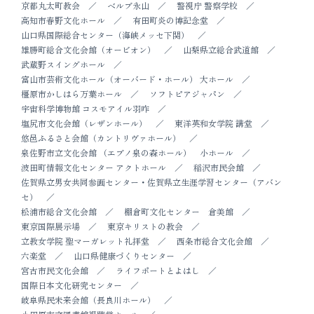
京都丸太町教会
ベルブ永山
警視庁 警察学校
高知市春野文化ホール
有田町炎の博記念堂
山口県国際総合センター（海峡メッセ下関）
雄勝町総合文化会館（オービオン）
山梨県立総合武道館
武蔵野スイングホール
富山市芸術文化ホール（オーバード・ホール） 大ホール
橿原市かしはら万葉ホール
ソフトピアジャパン
宇宙科学博物館 コスモアイル羽咋
塩尻市文化会館（レザンホール）
東洋英和女学院 講堂
悠邑ふるさと会館（カントリヴァホール）
泉佐野市立文化会館 （エブノ泉の森ホール） 小ホール
波田町情報文化センター アクトホール
稲沢市民会館
佐賀県立男女共同参画センター・佐賀県立生涯学習センター（アバン
セ）
松浦市総合文化会館
棚倉町文化センター 倉美館
東京国際展示場
東京キリストの教会
立教女学院 聖マーガレット礼拝堂
西条市総合文化会館
六楽堂
山口県健康づくりセンター
宮古市民文化会館
ライフポートとよはし
国際日本文化研究センター
岐阜県民未来会館（長良川ホール）