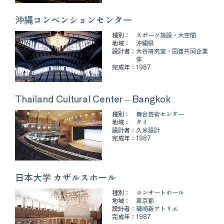
沖縄コンベンションセンター
種別：
スポーツ施設・大空間
地域：
沖縄県
設計者：
大谷研究室・国建共同企業
体
完成年：
1987
Thailand Cultural Center – Bangkok
種別：
舞台芸術センター
地域：
タイ
設計者：
久米設計
完成年：
1987
日本大学 カザルスホール
種別：
コンサートホール
地域：
東京都
設計者：
磯崎新アトリエ
完成年：
1987