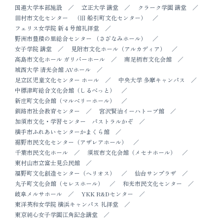
国連大学本部施設
立正大学 講堂
クラーク学園 講堂
田村市文化センター （旧 船引町文化センター）
フェリス女学院 新４号館礼拝堂
野洲市豊積の里総合センター （さざなみホール）
女子学院 講堂
見附市文化ホール（アルカディア）
高島市文化ホール ガリバーホール
南足柄市文化会館
城西大学 清光会館 AVホール
足立区児童文化センター ホール
中央大学 多摩キャンパス
中標津町総合文化会館（しるべっと）
新庄町文化会館（マルベリーホール）
釧路市社会教育センター
宮沢賢治イーハトーブ館
加須市文化・学習センター パストラルかぞ
横手市ふれあいセンターかまくら館
裾野市民文化センター（アザレアホール）
千葉市民文化ホール
須坂市文化会館（メセナホール）
東村山市立富士見公民館
福野町文化創造センター（ヘリオス）
仙台サンプラザ
丸子町文化会館（セレスホール）
和光市民文化センター
岐阜メルサホール
YKK R&Dセンター
東洋英和女学院 横浜キャンパス 礼拝堂
東京純心女子学園江角記念講堂