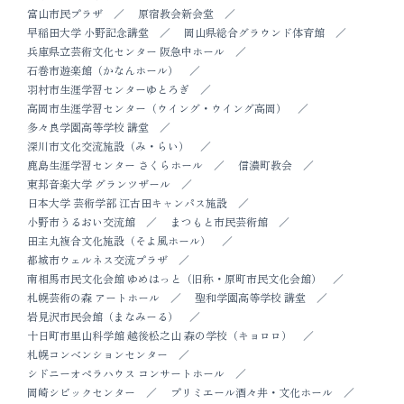
富山市民プラザ
原宿教会新会堂
早稲田大学 小野記念講堂
岡山県総合グラウンド体育館
兵庫県立芸術文化センター 阪急中ホール
石巻市遊楽館（かなんホール）
羽村市生涯学習センターゆとろぎ
高岡市生涯学習センター（ウイング・ウイング高岡）
多々良学園高等学校 講堂
深川市文化交流施設（み・らい）
鹿島生涯学習センター さくらホール
信濃町教会
東邦音楽大学 グランツザール
日本大学 芸術学部 江古田キャンパス施設
小野市うるおい交流館
まつもと市民芸術館
田主丸複合文化施設（そよ風ホール）
都城市ウェルネス交流プラザ
南相馬市民文化会館 ゆめはっと（旧称・原町市民文化会館）
札幌芸術の森 アートホール
聖和学園高等学校 講堂
岩見沢市民会館（まなみーる）
十日町市里山科学館 越後松之山 森の学校（キョロロ）
札幌コンベンションセンター
シドニーオペラハウス コンサートホール
岡崎シビックセンター
プリミエール酒々井・文化ホール