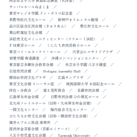
同志社女子大学 新島記念講堂（礼拝堂）
サンパルホールぬまくま
東京サレジオ学園 ドン・ボスコ記念堂
長野市松代文化ホール
新神戸オリエンタル劇場
品川区総合区民会館（きゅりあん）
帯広市文化ホール
葉山町福祉文化会館
浜松市文化コミュニティセンター（クリエート浜松）
ＦＭ東京ホール
くにたち市民芸術小ホール
東京ベイ・エヌ・ケイ・ホール
代官山ヒルサイドプラザ
相愛学園 南港講堂
沖縄コンベンションセンター
東京都立多摩社会教育会館
共立女子学園 八王子講堂
石垣市民会館
Bologna Assembly Hall
勝田台市民文化プラザ
広島サンプラザ
東京文化会館 リハーサル室
城西国際大学 水田記念ホール
阿佐ヶ谷教会
富士見町教会
名護市民会館
広島厚生年金会館
日野市民会館 ひの煉瓦ホール
北九州ソレイユホール（旧称・九州厚生年金会館）
一関文化センター
稚内総合文化センター
ひたちなか市文化会館（旧称・勝田市文化会館）
福井エフエム放送 演奏所
国民年金京都会館（京都エミナース）
八王子市児童文化会館
Yarmouk University