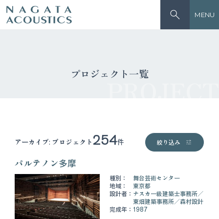
MENU
プロジェクト一覧
PROJECT
254
アーカイブ:
プロジェクト
件
絞り込み
パルテノン多摩
種別：
舞台芸術センター
地域：
東京都
設計者：
ナスカ一級建築士事務所
東畑建築事務所
森村設計
完成年：
1987