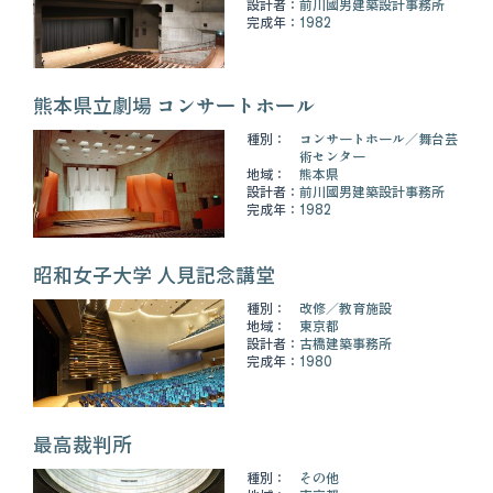
設計者：
前川國男建築設計事務所
完成年：
1982
熊本県立劇場 コンサートホール
種別：
コンサートホール
舞台芸
術センター
地域：
熊本県
設計者：
前川國男建築設計事務所
完成年：
1982
昭和女子大学 人見記念講堂
種別：
改修
教育施設
地域：
東京都
設計者：
古橋建築事務所
完成年：
1980
最高裁判所
種別：
その他