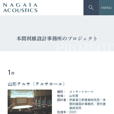
MENU
本間利雄設計事務所のプロジェクト
PROJECT
1
件
山形テルサ（テルサホール）
種別：
コンサートホール
地域：
山形県
設計者：
伊藤喜三郎建築研究所
本
間利雄設計事務所
現代建
築研究所
完成年：
2001