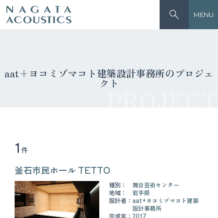
MENU
aat+ヨコミゾマコト建築設計事務所のプロジェ
クト
PROJECT
1
件
釜石市民ホール TETTO
種別：
舞台芸術センター
地域：
岩手県
設計者：
aat+ヨコミゾマコト建築
設計事務所
完成年：
2017