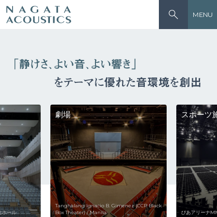
MENU
劇場
スポーツ
Tanghalang Ignacio B. Gimenez (CCP Black
念ホール
Box Theater) / Manila
ぴあアリーナM