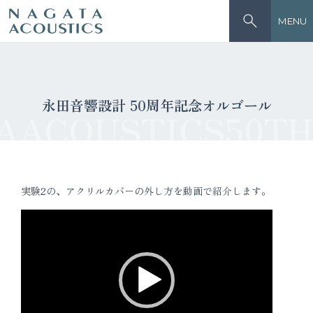
MENU
永田音響設計 50周年記念オルゴール
AACOUSTICS50TH
実験2の、アクリルカバーの外し方を動画で紹介します。
動
画
プ
レ
ー
ヤ
ー