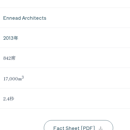
Ennead Architects
2013年
842席
3
17,000m
2.4秒
Fact Sheet [PDF]