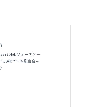
号）
ert Hallのオープン –
に50歳プレお誕生会～
う