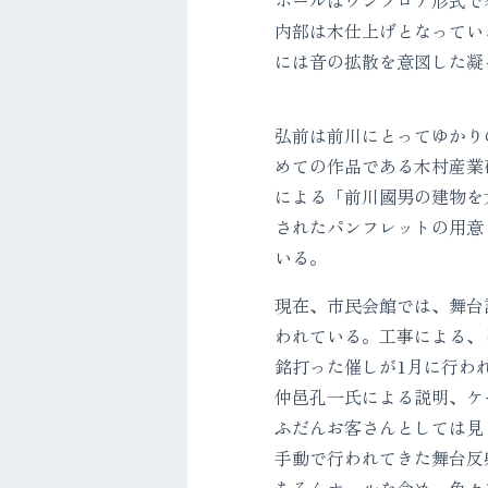
ホールはワンフロア形式で
内部は木仕上げとなってい
には音の拡散を意図した凝
弘前は前川にとってゆかり
めての作品である木村産業
による「前川國男の建物を
されたパンフレットの用意
いる。
現在、市民会館では、舞台
われている。工事による、
銘打った催しが1月に行わ
仲邑孔一氏による説明、ケ
ふだんお客さんとしては見
手動で行われてきた舞台反