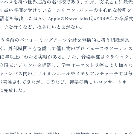
ンパスを持つ世界屈指の名門校であり、理系、文系ともに最先
て高い評価を受けている。シリコン · バレーの中心的な役割を
の創設者を輩出したほか、AppleのSteve Jobs氏が2005年の卒業式
ーチを行うなど、枚挙にいとまがない。
iveという名前のパフォーミングアーツ全般を包括的に扱う組織があ
く、外部機関とも協働して催し物のプロデュースやアーティス
40年以上にわたる実績がある。また、音楽学部はクラシック、
の幅広いジャンルを網羅し、学生オーケストラ等により様々な
キャンパス内のリサイタルホールやメモリアルチャーチでは毎
トが開催されてきたが、このたび、待望の新しいコンサートホー
に完成した。