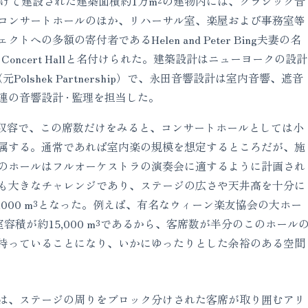
をかけて建設された建築面積約1万m²の建物内には、クラシック音
コンサートホールのほか、リハーサル室、楽屋および事務室等
への多額の寄付者であるHelen and Peter Bing夫妻の名
 Concert Hallと名付けられた。建築設計はニューヨークの設計
cts（元Polshek Partnership）で、永田音響設計は室内音響、遮音
の音響設計 · 監理を担当した。
llは842席収容で、この席数だけをみると、コンサートホールとしては小
属する。通常であれば室内楽の規模を想定するところだが、施
のホールはフルオーケストラの演奏会に適するように計画され
も大きなチャレンジであり、ステージの広さや天井高を十分に
,000 m³となった。例えば、有名なウィーン楽友協会の大ホー
室容積が約15,000 m³であるから、客席数が半分のこのホール
持っていることになり、いかにゆったりとした余裕のある空間
は、ステージの周りをブロック分けされた客席が取り囲むアリ