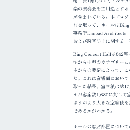
総工費1億1,200万ドル
楽の演奏会を主用途とする
が含まれている。本プロジェクト
前を取って、ホールはBing
事務所Ennead Archite
および騒音防止に関する一連
Bing Concert Ha
型から中型のカテゴリーに
主からの要請によって、こ
た。これは音響面において
取った結果、室容積は約17
ルが客席数1,680に対して
ほうがより大きな室容積を
であるかがわかる。
ホールの客席配置について