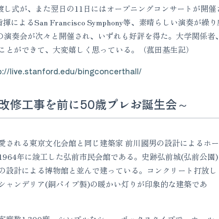
式が、また翌日の11日にはオープニングコンサートが開催され、St. La
omasの指揮によるSan Francisco Symphony等、素晴らしい演奏
りの演奏会が次々と開催され、いずれも好評を得た。大学関係者、
ことができて、大変嬉しく思っている。（菰田基生記）
p://live.stanford.edu/bingconcerthall/
改修工事を前に50歳プレお誕生会～
愛される東京文化会館と同じ建築家 前川國男の設計によるホー
964年に竣工した弘前市民会館である。史跡弘前城(弘前公園)
の設計による博物館と並んで建っている。コンクリート打放し
シャンデリア(銅パイプ製)の暖かい灯りが印象的な建築であ