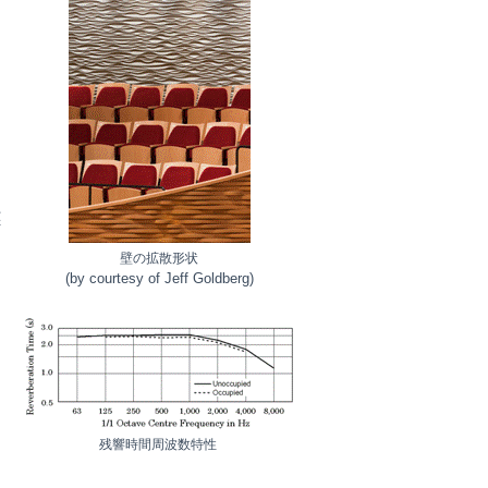
実
壁の拡散形状
(by courtesy of Jeff Goldberg)
残響時間周波数特性