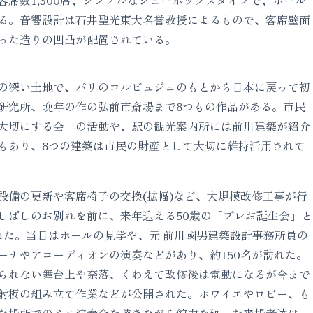
客席数1,300席、シンプルなシューボックスタイプで、ホール
る。音響設計は石井聖光東大名誉教授によるもので、客席壁面
った造りの凹凸が配置されている。
の深い土地で、パリのコルビュジェのもとから日本に戻って初
研究所、晩年の作の弘前市斎場まで8つもの作品がある。市民
大切にする会」の活動や、駅の観光案内所には前川建築が紹介
もあり、8つの建築は市民の財産として大切に維持活用されて
設備の更新や客席椅子の交換(拡幅)など、大規模改修工事が行
しばしのお別れを前に、来年迎える50歳の「プレお誕生会」と
れた。当日はホールの見学や、元 前川國男建築設計事務所員の
ーナやアコーディオンの演奏などがあり、約150名が訪れた。
られない舞台上や奈落、くわえて改修後は電動になるが今まで
射板の組み立て作業などが公開された。ホワイエやロビー、も