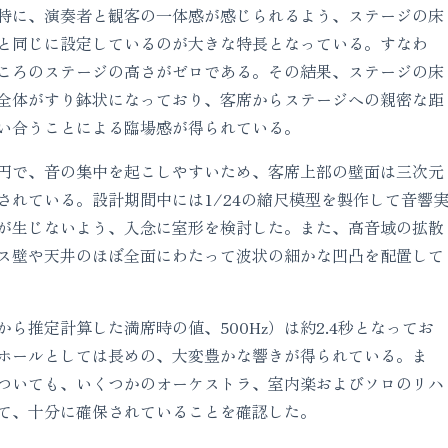
特に、演奏者と観客の一体感が感じられるよう、ステージの床
と同じに設定しているのが大きな特長となっている。すなわ
ころのステージの高さがゼロである。その結果、ステージの床
全体がすり鉢状になっており、客席からステージへの親密な距
い合うことによる臨場感が得られている。
円で、音の集中を起こしやすいため、客席上部の壁面は三次元
されている。設計期間中には1/24の縮尺模型を製作して音響
が生じないよう、入念に室形を検討した。また、高音域の拡散
ス壁や天井のほぼ全面にわたって波状の細かな凹凸を配置して
ら推定計算した満席時の値、500Hz）は約2.4秒となってお
ホールとしては長めの、大変豊かな響きが得られている。ま
ついても、いくつかのオーケストラ、室内楽およびソロのリハ
て、十分に確保されていることを確認した。