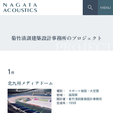
MENU
菊竹清訓建築設計事務所のプロジェクト
PROJECT
1
件
北九州メディアドーム
種別：
スポーツ施設・大空間
地域：
福岡県
設計者：
菊竹清訓建築設計事務所
完成年：
1998