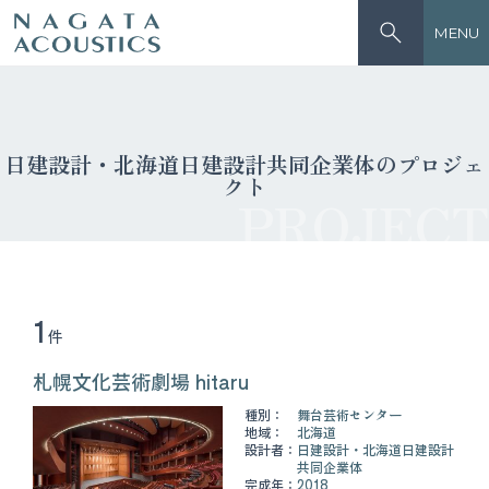
MENU
日建設計・北海道日建設計共同企業体のプロジェ
クト
PROJECT
1
件
札幌文化芸術劇場 hitaru
種別：
舞台芸術センター
地域：
北海道
設計者：
日建設計・北海道日建設計
共同企業体
完成年：
2018