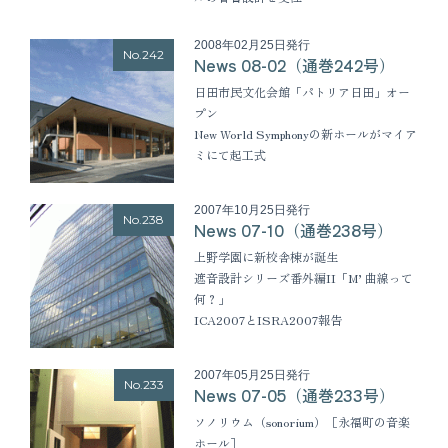
2008年02月25日発行
No.242
News 08-02（通巻242号）
日田市民文化会館「パトリア日田」オー
プン
New World Symphonyの新ホールがマイア
ミにて起工式
2007年10月25日発行
No.238
News 07-10（通巻238号）
上野学園に新校舎棟が誕生
遮音設計シリーズ番外編II「M’ 曲線って
何？」
ICA2007とISRA2007報告
2007年05月25日発行
No.233
News 07-05（通巻233号）
ソノリウム（sonorium）［永福町の音楽
ホール］