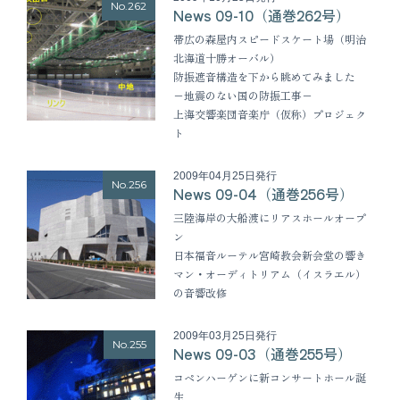
No.262
News 09-10（通巻262号）
帯広の森屋内スピードスケート場（明治
北海道十勝オーバル）
防振遮音構造を下から眺めてみました
−地震のない国の防振工事−
上海交響楽団音楽庁（仮称）プロジェク
ト
2009年04月25日発行
No.256
News 09-04（通巻256号）
三陸海岸の大船渡にリアスホールオープ
ン
日本福音ルーテル宮崎教会新会堂の響き
マン・オーディトリアム（イスラエル）
の音響改修
2009年03月25日発行
No.255
News 09-03（通巻255号）
コペンハーゲンに新コンサートホール誕
生