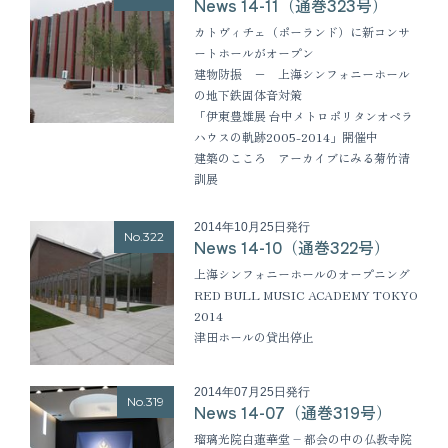
News 14-11（通巻323号）
カトヴィチェ（ポーランド）に新コンサ
ートホールがオープン
建物防振 − 上海シンフォニーホール
の地下鉄固体音対策
「伊東豊雄展 台中メトロポリタンオペラ
ハウスの軌跡2005-2014」開催中
建築のこころ アーカイブにみる菊竹清
訓展
2014年10月25日発行
No.322
News 14-10（通巻322号）
上海シンフォニーホールのオープニング
RED BULL MUSIC ACADEMY TOKYO
2014
津田ホールの貸出停止
2014年07月25日発行
No.319
News 14-07（通巻319号）
瑠璃光院白蓮華堂 – 都会の中の仏教寺院