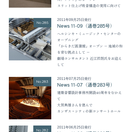
スリット仕上げ吸音構造の実用に向けて
2011年09月25日発行
No.285
News 11-09（通巻285号）
ヘルシンキ・ミュージック・センターの
オープニング
「からきだ菖蒲館」オープン − 地域の和
を育む拠点として −
劇場コンサルタント 近江哲朗氏をお迎え
して
2011年07月25日発行
No.283
News 11-07（通巻283号）
建築音響設計事務所開設40周年をむかえ
て
大賀典雄さんを偲んで
カンザス・シティの新コンサートホール
2011年06月25日発行
No.282