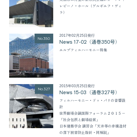
レピーノ・ホール（ゲルギエフ・ヴィ
ラ）
2017年02月25日発行
No.350
News 17-02（通巻350号）
エルプフィルハーモニー特集
2015年03月25日発行
No.327
News 15-03（通巻327号）
フィルハーモニー・ドゥ・パリの音響設
計
世界劇場会議国際フォーラム２０１５−
「社会包摂と劇場経営」
日本建築学会 講習会「天井等の非構造材
の落下被害防止指針・同解説」