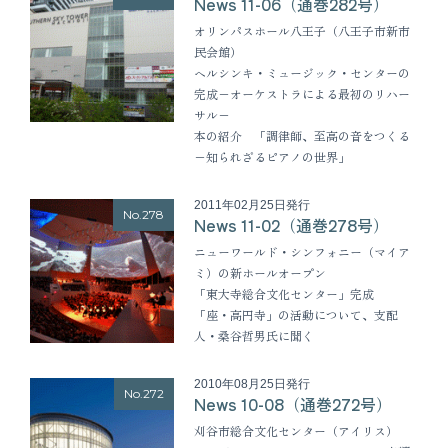
News 11-06（通巻282号）
オリンパスホール八王子（八王子市新市
民会館）
ヘルシンキ・ミュージック・センターの
完成−オーケストラによる最初のリハー
サル−
本の紹介 「調律師、至高の音をつくる
−知られざるピアノの世界」
2011年02月25日発行
No.278
News 11-02（通巻278号）
ニューワールド・シンフォニー（マイア
ミ）の新ホールオープン
「東大寺総合文化センター」完成
「座・高円寺」の活動について、支配
人・桑谷哲男氏に聞く
2010年08月25日発行
No.272
News 10-08（通巻272号）
刈谷市総合文化センター（アイリス）