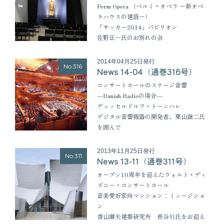
Perm Opera （ペルミ・オペラ ー新オペ
ラハウスの建設ー）
「サッカー2014」パビリオン
佐野正一氏のお別れの会
2014年04月25日発行
No.316
News 14-04（通巻316号）
コンサートホールのステージ音響
―Danish Radioの場合―
デュッセルドルフ・トーンハレ
デジタル音響機器の開発者、栗山譲二氏
を囲んで
2013年11月25日発行
No.311
News 13-11（通巻311号）
オープン10周年を迎えたウォルト・ディ
ズニー・コンサートホール
音楽愛好家向マンション：ミュージショ
ン
香山壽夫建築研究所 長谷川氏をお迎え