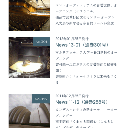
マン・オーディトリアムの音響改修、オ
ープニング（イスラエル）
仙台市宮城野区文化センター オープン
八丈島の新庁舎と多目的ホールが完成
2013年01月25日発行
No.301
News 13-01（通巻301号）
南カリフォルニア大学 – BCI新棟のオー
プニング
吉村純一氏にガラスの音響性能の秘密を
聞く
書籍紹介：「オーケストラは未来をつく
る」
2011年12月25日発行
No.288
News 11-12（通巻288号）
カンザス・シティの新ホール −オー
プニング−
熊本駅前「くまもと森都心（しんとし
ん）プラザ」のオープン