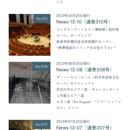
して
2013年10月25日発行
No.310
News 13-10（通巻310号）
クレモナ・ヴァイオリン博物館＋室内楽
ホール、オープニング
新潟市秋葉区総合体育館のオープン
“携帯電話のスイッチをお切り下さい”
2013年08月25日発行
No.308
News 13-08（通巻308号）
ザ・ハーモニーホール（松本市音楽文化
ホール）のリニューアル
住宅の中のピアノ室 – サロンコンサート
も可能なピアノ室
セガン島（Île Seguin）「シテ・ミュージ
カル」 コンペ
2013年07月25日発行
No.307
News 13-07（通巻307号）