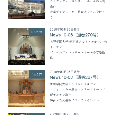
カトヴィツェ・コンサートホールの音響
設計
音楽プロデューサー竹森道夫さんを囲ん
で
2010年06月25日発行
No.270
News 10-06（通巻270号）
上野学園大学‘新石橋メモリアルホール’の
オープン
バンベルグ・コンサートホールの音響改
修
2010年03月25日発行
No.267
News 10-03（通巻267号）
西南学院大学チャペルのオルガン
マリインスキー劇場コンサートホールに
新オルガン誕生
舞台音響反射板について〜その３〜
2009年10月25日発行