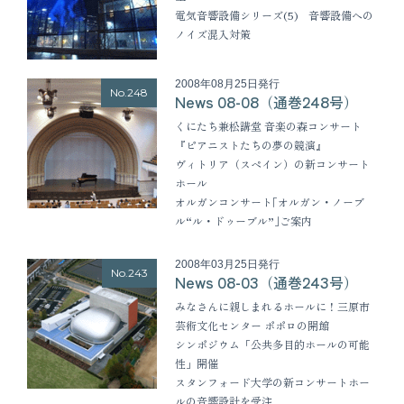
電気音響設備シリーズ(5) 音響設備への
ノイズ混入対策
2008年08月25日発行
No.248
News 08-08（通巻248号）
くにたち兼松講堂 音楽の森コンサート
『ピアニストたちの夢の競演』
ヴィトリア（スペイン）の新コンサート
ホール
オルガンコンサート｢オルガン・ノーブ
ル“ル・ドゥーブル”｣ご案内
2008年03月25日発行
No.243
News 08-03（通巻243号）
みなさんに親しまれるホールに！三原市
芸術文化センター ポポロの開館
シンポジウム「公共多目的ホールの可能
性」開催
スタンフォード大学の新コンサートホー
ルの音響設計を受注