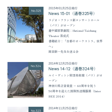
2015年01月25日発行
No.325
News 15-01（通巻325号）
ラジオ・フランス新コンサートホール
（パリ）がオープン
臺中國家歌劇院：National Taichung
Theater 落成式
書籍紹介：「古都のオーケストラ、世界
へ」
岡田新一先生を送る会
2014年12月25日発行
No.324
News 14-12（通巻324号）
ルイ・ヴィトン財団美術館（パリ）がオ
ープン
神奈川県立音楽堂 − 60周年を祝う
50周年を迎えた国際放送機器展（Inter
BEE 2014）
2014年11月25日発行
No.323