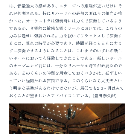
は、音量過大の感があり、ステージへの距離が近いだけにそ
れが強調される。特にリハーサルの最初の頃はその傾向が強
かった。オーケストラは強奏時には力んで演奏しているよう
であるが、音響的に敏感な響くホールにおいては、これらの
力みは過剰に強調される。力を抜いてリラックスして演奏す
るには、慣れの時間が必要であり、時間が経つとともに力ま
ずに演奏できるようになることは、これまでのいずれの新し
いホールにおいても経験してきたことである。新しいホール
のオープニング前には、十分なリハーサル時間が必要なので
ある。どのくらいの時間を用意しておくべきかは、必ずとい
っていい程聞かれる質問である。このくらいなら大丈夫とい
う明確な基準があるわけではないが、最低でも2-3ヶ月はみて
おくことが望ましいとアドバイスしている。(豊田泰久記)