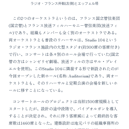
ラジオ・フランス外観(左側)とエッフェル塔
この2つのオーケストラというのは、フランス国立管弦楽団
(国立管)とフランス放送フィルハーモニー管弦楽団(放送フィ
ル)であり、組織もメンバーも全く別のオーケストラである。
両オーケストラとも普段のリハーサルは、Studio 104という
ラジオ・フランス施設内の大型スタジオ(約300席の客席付き)
で行い、コンサートは各々別のホール会場で行っていた(国立
管の方はシャンゼリゼ劇場、放送フィルの方はサル・プレイ
エルを使用)。このStudio 104に隣接する形で新設されたのが
今回オープンした新ホール(名称: Auditorium)であり、両オー
ケストラとも、そのリハーサルと定期公演の会場を新しいホ
ールに移すことになっている。
コンサートホールのプロジェクトは当初1500席規模として
スタートしたが、設計の途中段階で、パイプオルガンを導入
することが決定され、それに伴う客席減によって最終的な客
席数は1460席となった。建築設計は地元パリの組織事務所の