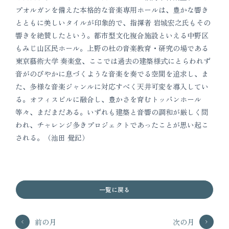
プオルガンを備えた本格的な音楽専用ホールは、豊かな響き
とともに美しいタイルが印象的で、指揮者 岩城宏之氏もその
響きを絶賛したという。都市型文化複合施設といえる中野区
もみじ山区民ホール。上野の杜の音楽教育・研究の場である
東京藝術大学 奏楽堂、ここでは過去の建築様式にとらわれず
音がのびやかに息づくような音楽を奏でる空間を追求し、ま
た、多様な音楽ジャンルに対応すべく天井可変を導入してい
る。オフィスビルに融合し、豊かさを育むトッパンホール
等々、まだまだある。いずれも建築と音響の調和が厳しく問
われ、チャレンジ多きプロジェクトであったことが思い起こ
される。（池田 覺記）
一覧に戻る
前の月
次の月