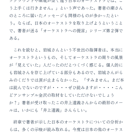
クグラウンドや環境が全く違う日本のオーケストラでは、こ
う上手くは行きません。」という声であった。著者の潮さん
のところに届いたメッセージも同様のものが多かったとい
う。ならば、日本のオーケストラを取り上げようということ
で、著者が送る「オーケストラへの提言」シリーズ第２弾で
ある。
これを読むと、岩城さんという不世出の指揮者は、本当に
オーケストラというもの、そしてオーケストラの周りの風景
が「見えていた」人だったのだとつくづく感じる。個人的に
も岩城さんを存じ上げている部分もあるので、岩城さんがら
みのくだりでは涙が止まらなかった。 「すみません。まだ本
は読んでないのですが・・・・ぜひ読みますが・・・・こん
どアンサンブル金沢の取材をしていただけないでしょう
か？」著者が受け取ったこの井上道義さんからの最初のメー
ルは、いかにも「井上道義」さんらしい。
終章で著者が示した日本のオーケストラについての分析か
らは、多くの示唆が読み取れる。今度は日本の他のオーケス