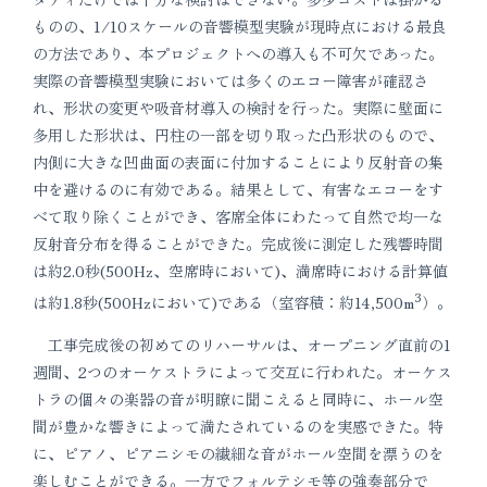
ものの、1/10スケールの音響模型実験が現時点における最良
の方法であり、本プロジェクトへの導入も不可欠であった。
実際の音響模型実験においては多くのエコー障害が確認さ
れ、形状の変更や吸音材導入の検討を行った。実際に壁面に
多用した形状は、円柱の一部を切り取った凸形状のもので、
内側に大きな凹曲面の表面に付加することにより反射音の集
中を避けるのに有効である。結果として、有害なエコーをす
べて取り除くことができ、客席全体にわたって自然で均一な
反射音分布を得ることができた。完成後に測定した残響時間
は約2.0秒(500Hz、空席時において)、満席時における計算値
3
は約1.8秒(500Hzにおいて)である（室容積：約14,500m
）。
工事完成後の初めてのリハーサルは、オープニング直前の1
週間、2つのオーケストラによって交互に行われた。オーケス
トラの個々の楽器の音が明瞭に聞こえると同時に、ホール空
間が豊かな響きによって満たされているのを実感できた。特
に、ピアノ、ピアニシモの繊細な音がホール空間を漂うのを
楽しむことができる。一方でフォルテシモ等の強奏部分で