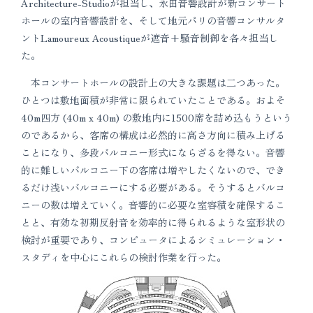
Architecture-Studioが担当し、永田音響設計が新コンサート
ホールの室内音響設計を、そして地元パリの音響コンサルタ
ントLamoureux Acoustiqueが遮音+騒音制御を各々担当し
た。
本コンサートホールの設計上の大きな課題は二つあった。
ひとつは敷地面積が非常に限られていたことである。およそ
40m四方 (40m x 40m) の敷地内に1500席を詰め込もうという
のであるから、客席の構成は必然的に高さ方向に積み上げる
ことになり、多段バルコニー形式にならざるを得ない。音響
的に難しいバルコニー下の客席は増やしたくないので、でき
るだけ浅いバルコニーにする必要がある。そうするとバルコ
ニーの数は増えていく。音響的に必要な室容積を確保するこ
とと、有効な初期反射音を効率的に得られるような室形状の
検討が重要であり、コンピュータによるシミュレーション・
スタディを中心にこれらの検討作業を行った。