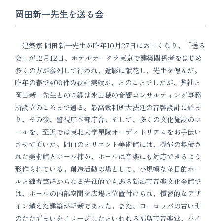
岡田新一先生を送る会
建築家 岡田新一先生が昨年10月27日にお亡くなり、「送る
会」が12月12日、ホテルオークラ東京で建築関係者をはじめ
多くの方が参列して行われ、遺影に献花し、先生を偲んだ。
昨年の春で400件の設計実績が、とのことでしたが、弊社と
岡田新一先生とのご縁は永田穂の音響コンサルティング事務
所設立のころまで遡る。最高裁判所大法廷の音響設計に始ま
り、その後、警視庁本部庁舎、そして、多くの文化施設のホ
ールを、至近では東北大学星陵オーディトリアムをお手伝い
させて頂いた。岡山のオリエント美術館には、機能の集積さ
れた美術館とホール棟が、ホールは音楽にも対応できるよう
形作られている。創造活動の場として、小規模な多目的ホー
ルと練習室群からなる先進的でもある新潟市音楽文化会館で
は、ホールの内部空間を広場と位置付けられ、慣習的なデザ
イン越えた建築が斬新であった。また、ヨーロッパの古い町
のたたずまいをイメージしたといわれる福島市音楽堂、パイ