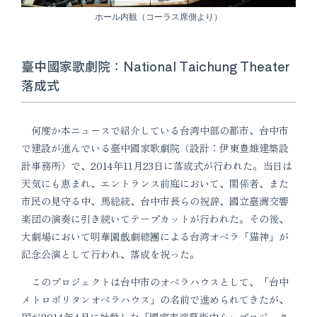
ホール内観（コーラス席側より）
臺中國家歌劇院：National Taichung Theater
落成式
何度か本ニュースで紹介している台湾中部の都市、台中市
で建設が進んでいる臺中國家歌劇院（設計：伊東豊雄建築設
計事務所）で、2014年11月23日に落成式が行われた。当日は
天気にも恵まれ、エントランス前庭において、関係者、また
市民の見守る中、馬総統、台中市長らの祝辞、國立臺灣交響
楽団の演奏に引き続いてテープカットが行われた。その後、
大劇場において明華園戲劇總團による台湾オペラ「猫神」が
記念公演として行われ、落成を祝った。
このプロジェクトは台中市のオペラハウスとして、「台中
メトロポリタンオペラハウス」の名前で進められてきたが、