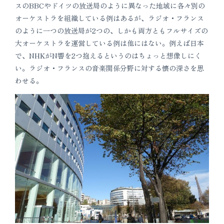
スのBBCやドイツの放送局のように異なった地域に各々別の
オーケストラを組織している例はあるが、ラジオ・フランス
のように一つの放送局が2つの、しかも両方ともフルサイズの
大オーケストラを運営している例は他にはない。例えば日本
で、NHKがN響を2つ抱えるというのはちょっと想像しにく
い。ラジオ・フランスの音楽関係分野に対する懐の深さを思
わせる。