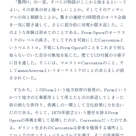
「驚愕!!」の一言、すべての物語がここから始まるといって
よい。その音楽の何と瑞々しいことか。そしてそのアンサン
ブルの何と精緻なことか。驚きの連続で3時間程のオペラ全曲
を一気に聞き通して、さらに部分的に何度か聞き返した。こ
のような体験は初めてのことである。Perm Operaのオーケス
トラのレベルの高さ、そしてそれを可能にしたCurrentzisと
いうマエストロ。不覚にもPerm Operaのことをこれまで何も
知らないでいた自分の無知を恥じた。慌ててCD付属の小冊子
に目を通した。そこには、マエストロCurrentzisのこと、そ
してmusicAeternaというオーケストラのことのあらましが紹
介されていた。
すなわち、このPermという地方政府の首長が、Permという
かつて地方の工業都市として栄えたものの衰退してしまった
街の新たな街作り、街興しの一環として文化政策に力を注い
だのである。そして、1870年創立という歴史を誇るPerm
Operaの再興を期して招聘したのが、Currentzizだったのであ
る。ギリシャ生まれのCurrentzisは音楽を勉強する場所とし
てロシアのサンクト・ペテルブルグを選び、そこの音楽院で