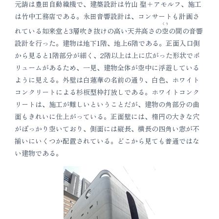
元請は豊田自動織機で、建築設計は竹山 聖＋アモルフ、施工
は竹中工務店である。永田音響設計は、コンサートも計画さ
くう
れている如来堂と3層吹き抜けの高い天井高さの
空
の間の音響
設計を行った。建物は地下1階、地上6階である。正面入口側
から見ると1階部分が細く、2階以上は上に広がった形状でボ
リュームがあるため、一見、建物全体が空中に浮遊している
ように見える。外壁は白蓮華の名前の通り、白色、ホワイト
コンクリートによる杉板型枠打放しである。ホワイトコンク
リートは、施工が難しいということだが、建物の角部分の曲
面もきれいに仕上がっている。正面壁には、楕円の大きな穴
がぽっかり空いており、側面には縦長、横長の四角い窓が不
揃いにいくつか配置されている。どこから見ても普通ではな
い建物である。