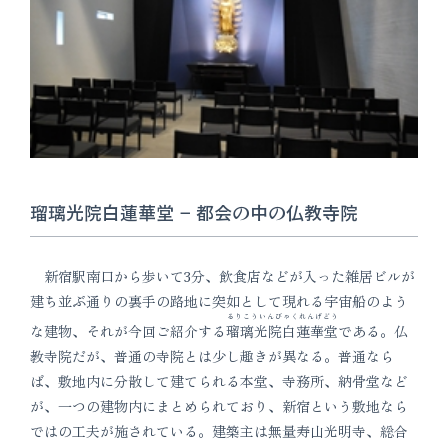
瑠璃光院白蓮華堂 − 都会の中の仏教寺院
新宿駅南口から歩いて3分、飲食店などが入った雑居ビルが
建ち並ぶ通りの裏手の路地に突如として現れる宇宙船のよう
るりこういんびゃくれんげどう
な建物、それが今回ご紹介する
瑠璃光院白蓮華堂
である。仏
教寺院だが、普通の寺院とは少し趣きが異なる。普通なら
ば、敷地内に分散して建てられる本堂、寺務所、納骨堂など
が、一つの建物内にまとめられており、新宿という敷地なら
ではの工夫が施されている。建築主は無量寿山光明寺、総合