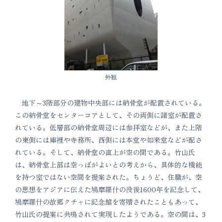
外観
地下～3階部分の建物中央部には納骨堂が配置されている。
この納骨堂をセンターコアとして、その両側に諸室が配置さ
れている。低層部の納骨堂周辺には参拝室などが、また上階
の東側には
庫裡
や寺務所、西側には本堂や如来堂などが配さ
れている。そして、納骨堂の直上が空の間である。竹山氏
は、納骨堂上部は空っぽがよいとの考えから、具体的な機能
を持つ室ではない空間を提案された。ちょうど、住職が、空
の思想をアジアに伝えた
鳩摩羅什
の没後1600年を記念して、
鳩摩羅什の故郷クチャに記念館を寄贈されたこともあって、
竹山氏の提案に共鳴されて実現したようである。空の間は、3