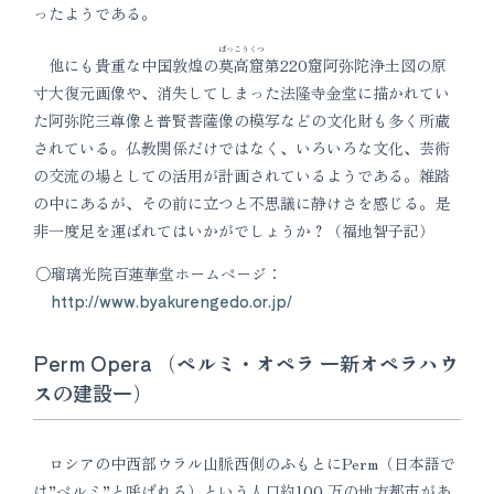
ったようである。
ばっこうくつ
他にも貴重な中国敦煌の
莫高窟
第220窟阿弥陀浄土図の原
寸大復元画像や、消失してしまった法隆寺金堂に描かれてい
た阿弥陀三尊像と普賢菩薩像の模写などの文化財も多く所蔵
されている。仏教関係だけではなく、いろいろな文化、芸術
の交流の場としての活用が計画されているようである。雑踏
の中にあるが、その前に立つと不思議に静けさを感じる。是
非一度足を運ばれてはいかがでしょうか？（福地智子記）
瑠璃光院百蓮華堂ホームページ：
http://www.byakurengedo.or.jp/
Perm Opera （ペルミ・オペラ ー新オペラハウ
スの建設ー）
ロシアの中西部ウラル山脈西側のふもとにPerm（日本語で
は”ペルミ”と呼ばれる）という人口約100 万の地方都市があ