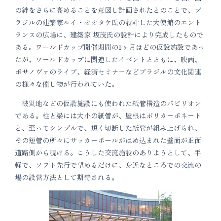
の絆をさらに高めることを意図し計画されたとのことで、ブ
ラジルの建築家ルイ・オオタケ氏の設計した大使館のエント
ランスの広場に、建築家 坂茂氏の設計により完成したもので
ある。ワールドカップ開催期間の1ヶ月ほどの仮設施設であっ
たが、ワールドカップに関連したイベントとともに、映画、
ボサノヴァのライブ、経済セミナーなどブラジルの文化関連
の様々な催し物が行われていた。
被災地などの仮設施設にも使われた紙管構造のパビリオン
である。柱と梁には大小の紙管が、屋根はポリカーボネート
と、至ってシンプルで、短く切断した紙管が組み上げられ、
その短管の所々にサッカーボールがはめ込まれた壁面が正面
道路側から覗ける。こうした交流施設のありようとして、手
軽で、ソフト先行で望めるだけに、身近なところでの交流の
場の設営方法として期待される。