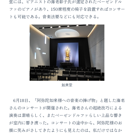
堂には、ピアニストの海老彰子氏が選定されたベーゼンドル
ファのピアノがあり、150席程度の椅子を設置すればコンサー
トも可能である。音楽法要などにも対応できる。
如来堂
6月18日、「阿弥陀如来様への音楽の捧げ物」と題した海老
さんのコンサートが開催された。海老さんの超絶技巧による
演奏は素晴らしく、またベーゼンドルファらしい上品な響き
が室内に響き渡った。コンサートの途中から、阿弥陀様のお
顔に笑みがさしてきたようにも見えたのは、私だけではなか