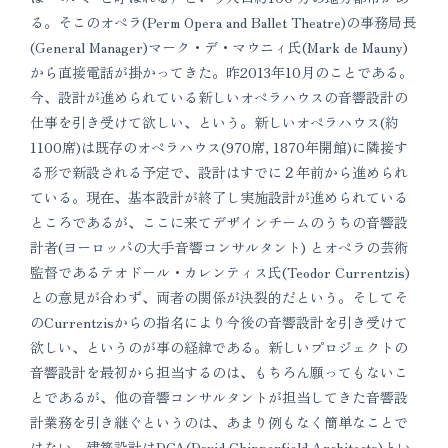
る。そこのオペラ(Perm Opera and Ballet Theatre)の事務局長
(General Manager)マーク・デ・マウニィ氏(Mark de Mauny)
から直接電話が掛かってきた。昨2013年10月のことである。
今、設計が進められている新しいオペラハウスの音響設計の
仕事を引き受けて欲しい、という。新しいオペラハウス(約
1100席)は既存のオペラハウス(970席, 1870年開館)に隣接す
る形で新設される予定で、設計はすでに２年前から進められ
ている。現在、基本設計が終了し実施設計が進められている
ところであるが、ここに来てデザインチームのうちの音響設
計者(ヨーロッパの大手音響コンサルタント) とオペラの芸術
監督であるテオドール・カレンティス氏(Teodor Currentzis)
との意見が合わず、両者の関係が決裂的だという。そしてそ
のCurrentzisからの指名により今後の音響設計を引き受けて
欲しい、というのが事の経緯である。新しいプロジェクトの
音響設計を最初から担当するのは、もちろん願ってもないこ
とであるが、他の音響コンサルタントが担当してきた音響設
計業務を引き継ぐというのは、あまり例もなく簡単なことで
はない。建築設計はDCA(David Chipperfield Architects)とい