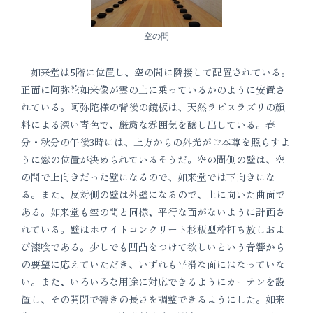
空の間
如来堂は5階に位置し、空の間に隣接して配置されている。
正面に阿弥陀如来像が雲の上に乗っているかのように安置さ
れている。阿弥陀様の背後の鏡板は、天然ラピスラズリの顔
料による深い青色で、厳粛な雰囲気を醸し出している。春
分・秋分の午後3時には、上方からの外光がご本尊を照らすよ
うに窓の位置が決められているそうだ。空の間側の壁は、空
の間で上向きだった壁になるので、如来堂では下向きにな
る。また、反対側の壁は外壁になるので、上に向いた曲面で
ある。如来堂も空の間と同様、平行な面がないように計画さ
れている。壁はホワイトコンクリート杉板型枠打ち放しおよ
び漆喰である。少しでも凹凸をつけて欲しいという音響から
の要望に応えていただき、いずれも平滑な面にはなっていな
い。また、いろいろな用途に対応できるようにカーテンを設
置し、その開閉で響きの長さを調整できるようにした。如来