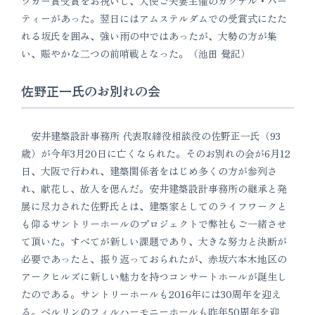
ツカー賞受賞をお祝いし、大使ご夫妻主催のカクテル・パー
ティーがあった。翌日にはアムステルダムでの受賞式にたた
れる坂氏を囲み、強い雨の中ではあったが、大勢の方が集
い、賑やかな二つの前哨戦となった。（池田 覺記）
佐野正一氏のお別れの会
安井建築設計事務所 代表取締役相談役の佐野正一氏（93
歳）が今年3月20日に亡くなられた。そのお別れの会が6月12
日、大阪で行われ、建築関係者をはじめ多くの方が参列さ
れ、献花し、故人を偲んだ。安井建築設計事務所の継承と発
展に尽力された佐野氏とは、建築家としてのライフワークと
も仰るサントリーホールのプロジェクトで弊社もご一緒させ
て頂いた。すべてが新しい課題であり、大きな努力と決断が
必要であったと、振り返っておられたが、赤坂六本木地区の
アークヒルズに新しい魅力を持つコンサートホールが誕生し
たのである。サントリーホールも2016年には30周年を迎え
る。ベルリンのフィルハーモニーホールも昨年50周年を迎