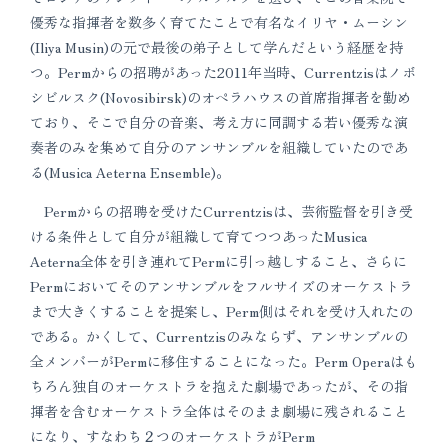
優秀な指揮者を数多く育てたことで有名なイリヤ・ムーシン
(Iliya Musin)の元で最後の弟子として学んだという経歴を持
つ。Permからの招聘があった2011年当時、Currentzisはノボ
シビルスク(Novosibirsk)のオペラハウスの首席指揮者を勤め
ており、そこで自分の音楽、考え方に同調する若い優秀な演
奏者のみを集めて自分のアンサンブルを組織していたのであ
る(Musica Aeterna Ensemble)。
Permからの招聘を受けたCurrentzisは、芸術監督を引き受
ける条件として自分が組織して育てつつあったMusica
Aeterna全体を引き連れてPermに引っ越しすること、さらに
Permにおいてそのアンサンブルをフルサイズのオーケストラ
まで大きくすることを提案し、Perm側はそれを受け入れたの
である。かくして、Currentzisのみならず、アンサンブルの
全メンバーがPermに移住することになった。Perm Operaはも
ちろん独自のオーケストラを抱えた劇場であったが、その指
揮者を含むオーケストラ全体はそのまま劇場に残されること
になり、すなわち２つのオーケストラがPerm