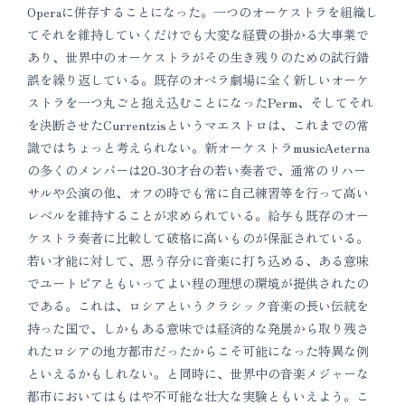
Operaに併存することになった。一つのオーケストラを組織し
てそれを維持していくだけでも大変な経費の掛かる大事業で
あり、世界中のオーケストラがその生き残りのための試行錯
誤を繰り返している。既存のオペラ劇場に全く新しいオーケ
ストラを一つ丸ごと抱え込むことになったPerm、そしてそれ
を決断させたCurrentzisというマエストロは、これまでの常
識ではちょっと考えられない。新オーケストラmusicAeterna
の多くのメンバーは20-30才台の若い奏者で、通常のリハー
サルや公演の他、オフの時でも常に自己練習等を行って高い
レベルを維持することが求められている。給与も既存のオー
ケストラ奏者に比較して破格に高いものが保証されている。
若い才能に対して、思う存分に音楽に打ち込める、ある意味
でユートピアともいってよい程の理想の環境が提供されたの
である。これは、ロシアというクラシック音楽の長い伝統を
持った国で、しかもある意味では経済的な発展から取り残さ
れたロシアの地方都市だったからこそ可能になった特異な例
といえるかもしれない。と同時に、世界中の音楽メジャーな
都市においてはもはや不可能な壮大な実験ともいえよう。こ