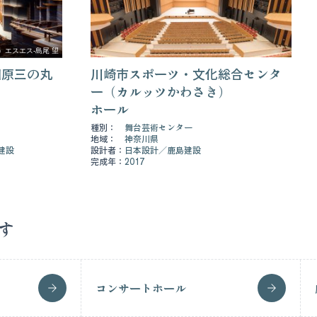
）エスエス-島尾 望
田原三の丸
川崎市スポーツ・文化総合センタ
ー（カルッツかわさき）
ホール
種別：
舞台芸術センター
地域：
神奈川県
建設
設計者：
日本設計
鹿島建設
完成年：
2017
す
コンサートホール