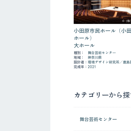
©（株
小田原市民ホール（小
ホール）
大ホール
種別：
舞台芸術センター
地域：
神奈川県
設計者：
環境デザイン研究所
鹿島
完成年：
2021
カテゴリーから探
舞台芸術センター