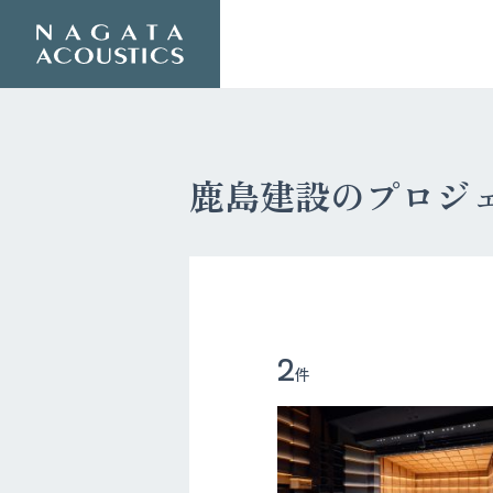
鹿島建設のプロジ
2
件