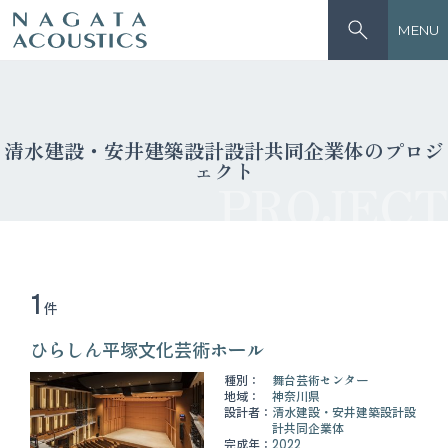
MENU
清水建設・安井建築設計設計共同企業体のプロジ
ェクト
PROJECT
1
件
ひらしん平塚文化芸術ホール
種別：
舞台芸術センター
地域：
神奈川県
設計者：
清水建設・安井建築設計設
計共同企業体
完成年：
2022