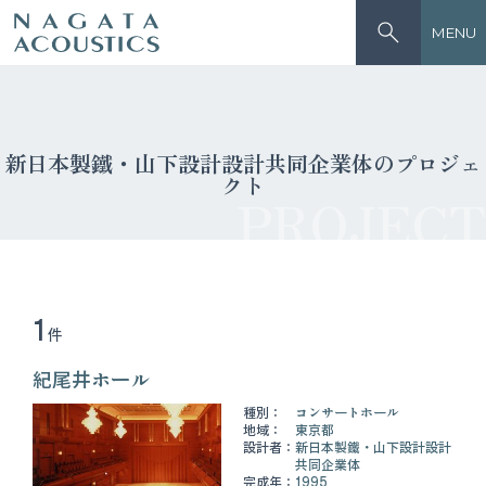
MENU
新日本製鐵・山下設計設計共同企業体のプロジェ
クト
PROJECT
1
件
紀尾井ホール
種別：
コンサートホール
地域：
東京都
設計者：
新日本製鐵・山下設計設計
共同企業体
完成年：
1995