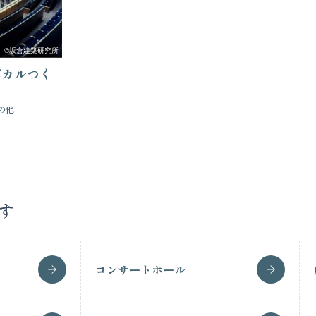
©坂倉建築研究所
ポカルつく
の他
す
コンサートホール