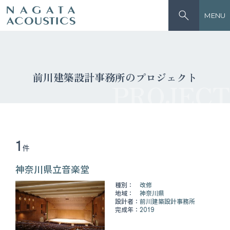
MENU
前川建築設計事務所のプロジェクト
PROJECT
1
件
神奈川県立音楽堂
種別：
改修
地域：
神奈川県
設計者：
前川建築設計事務所
完成年：
2019