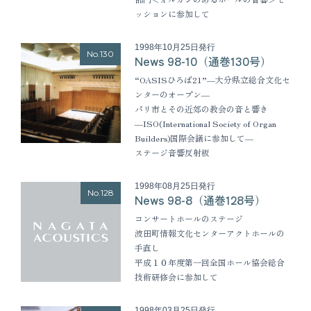
ッションに参加して
1998年10月25日発行
No.130
News 98-10（通巻130号）
“OASISひろば21”―大分県立総合文化セ
ンターのオープン―
パリ市とその近郊の教会の音と響き
―ISO(International Society of Organ
Builders)国際会議に参加して―
ステージ音響反射板
1998年08月25日発行
No.128
News 98-8（通巻128号）
コンサートホールのステージ
波田町情報文化センターアクトホールの
手直し
平成１０年度第一回全国ホール協会総合
技術研修会に参加して
1998年03月25日発行