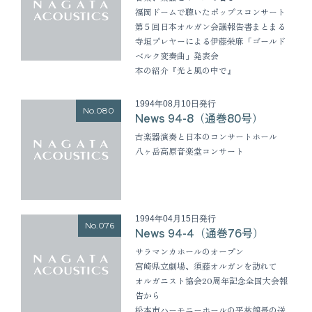
福岡ドームで聴いたポップスコンサート
第５回日本オルガン会議報告書まとまる
寺垣プレヤーによる伊藤栄麻「ゴールド
ベルク変奏曲」発表会
本の紹介『光と風の中で』
1994年08月10日発行
No.080
News 94-8（通巻80号）
古楽器演奏と日本のコンサートホール
八ヶ岳高原音楽堂コンサート
1994年04月15日発行
No.076
News 94-4（通巻76号）
サラマンカホールのオープン
宮崎県立劇場、須藤オルガンを訪れて
オルガニスト協会20周年記念全国大会報
告から
松本市ハーモニーホールの平林館長の送