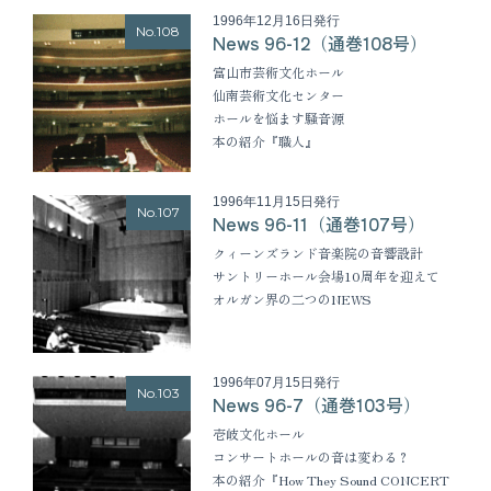
1996年12月16日発行
No.108
News 96-12（通巻108号）
富山市芸術文化ホール
仙南芸術文化センター
ホールを悩ます騒音源
本の紹介『職人』
1996年11月15日発行
No.107
News 96-11（通巻107号）
クィーンズランド音楽院の音響設計
サントリーホール会場10周年を迎えて
オルガン界の二つのNEWS
1996年07月15日発行
No.103
News 96-7（通巻103号）
壱岐文化ホール
コンサートホールの音は変わる？
本の紹介『How They Sound CONCERT