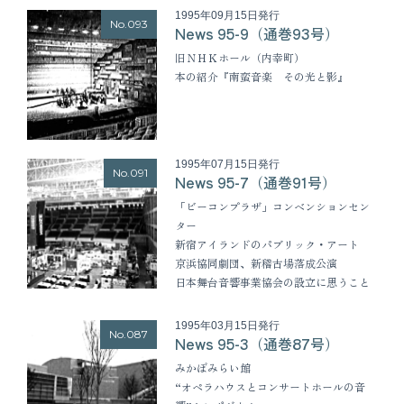
1995年09月15日発行
No.093
News 95-9（通巻93号）
旧ＮＨＫホール（内幸町）
本の紹介『南蛮音楽 その光と影』
1995年07月15日発行
No.091
News 95-7（通巻91号）
「ビーコンプラザ」コンベンションセン
ター
新宿アイランドのパブリック・アート
京浜協同劇団、新稽古場落成公演
日本舞台音響事業協会の設立に思うこと
1995年03月15日発行
No.087
News 95-3（通巻87号）
みかぼみらい館
“オペラハウスとコンサートホールの音