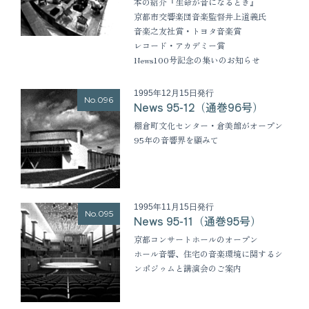
本の紹介『生命が音になるとき』
京都市交響楽団音楽監督井上道義氏
音楽之友社賞・トヨタ音楽賞
レコード・アカデミー賞
News100号記念の集いのお知らせ
1995年12月15日発行
No.096
News 95-12（通巻96号）
棚倉町文化センター・倉美館がオープン
95年の音響界を顧みて
1995年11月15日発行
No.095
News 95-11（通巻95号）
京都コンサートホールのオープン
ホール音響、住宅の音楽環境に関するシ
ンポジゥムと講演会のご案内