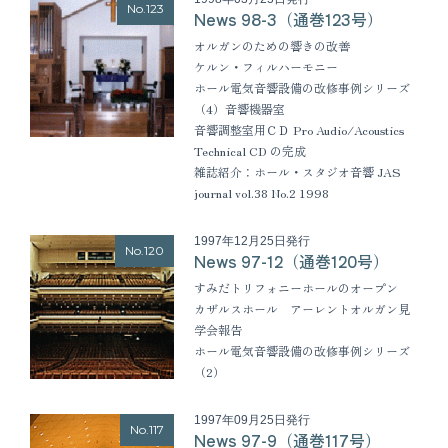
No.123
News 98-3（通巻123号）
オルガンのための響きの改善
ケルン・フィルハーモニー
ホール電気音響設備の改修事例シリーズ
（4）音響機器室
音響調整室用ＣＤ Pro Audio/Acoustics
Technical CD の完成
雑誌紹介：ホール・スタジオ音響 JAS
journal vol.38 No.2 1998
1997年12月25日発行
No.120
News 97-12（通巻120号）
すみだトリフォニーホールのオープン
カザルスホール アーレントオルガン見
学会報告
ホール電気音響設備の改修事例シリーズ
（2）
1997年09月25日発行
No.117
News 97-9（通巻117号）