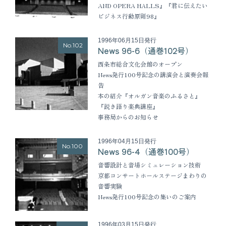
AND OPERA HALLS』『君に伝えたい
ビジネス行動原則98』
1996年06月15日発行
No.102
News 96-6（通巻102号）
西条市総合文化会館のオープン
News発行100号記念の講演会と演奏会報
告
本の紹介『オルガン音楽のふるさと』
『説き語り楽典講座』
事務局からのお知らせ
1996年04月15日発行
No.100
News 96-4（通巻100号）
音響設計と音場シミュレーション技術
京都コンサートホールステージまわりの
音響実験
News発行100号記念の集いのご案内
1996年03月15日発行