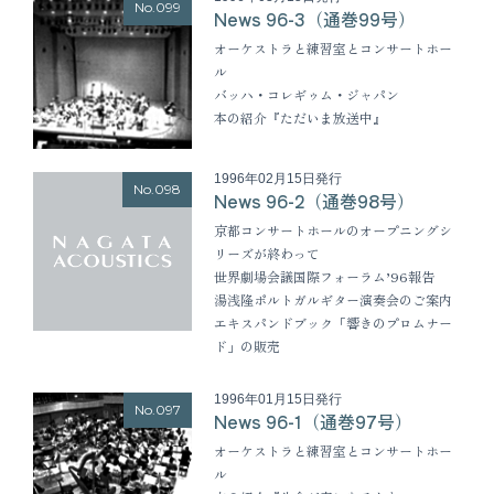
No.099
News 96-3（通巻99号）
オーケストラと練習室とコンサートホー
ル
バッハ・コレギゥム・ジャパン
本の紹介『ただいま放送中』
1996年02月15日発行
No.098
News 96-2（通巻98号）
京都コンサートホールのオープニングシ
リーズが終わって
世界劇場会議国際フォーラム’96報告
湯浅隆ポルトガルギター演奏会のご案内
エキスパンドブック「響きのプロムナー
ド」の販売
1996年01月15日発行
No.097
News 96-1（通巻97号）
オーケストラと練習室とコンサートホー
ル