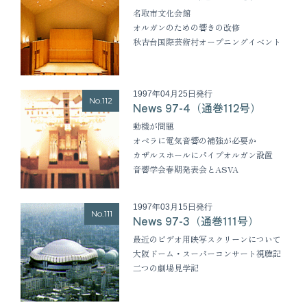
名取市文化会館
オルガンのための響きの改修
秋吉台国際芸術村オープニングイベント
1997年04月25日発行
No.112
News 97-4（通巻112号）
動機が問題
オペラに電気音響の補強が必要か
カザルスホールにパイプオルガン設置
音響学会春期発表会とASVA
1997年03月15日発行
No.111
News 97-3（通巻111号）
最近のビデオ用映写スクリーンについて
大阪ドーム・スーパーコンサート視聴記
二つの劇場見学記