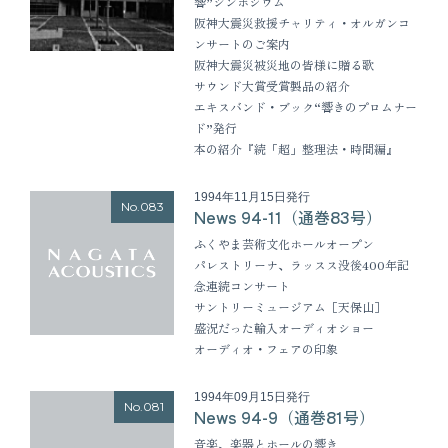
響”シンポジウム
阪神大震災救援チャリティ・オルガンコ
ンサートのご案内
阪神大震災被災地の皆様に贈る歌
サウンド大賞受賞製品の紹介
エキスバンド・ブック“響きのプロムナー
ド”発行
本の紹介『続「超」整理法・時間編』
1994年11月15日発行
No.083
News 94-11（通巻83号）
ふくやま芸術文化ホールオープン
パレストリーナ、ラッスス没後400年記
念連続コンサート
サントリーミュージアム［天保山］
盛況だった輸入オーディオショー
オーディオ・フェアの印象
1994年09月15日発行
No.081
News 94-9（通巻81号）
音楽、楽器とホールの響き