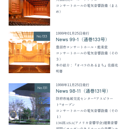
コンサートホールの電気音響設備（まと
め）
1999年01月25日発行
No.133
News 99-1（通巻133号）
豊田市コンサートホール・能楽堂
コンサートホールの電気音響設備（その
３）
本の紹介：『オペラのあるまち』佐藤克
明著
1998年11月25日発行
No.131
News 98-11（通巻131号）
防府市地域交流センター“アスピラー
ト”オープン
コンサートホールの電気音響設備（その
１）
136回ASA(アメリカ音響学会)建築音響
部門＜オルガンのあるホールの音響＞セ