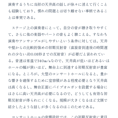
演奏するうちに当初の天井高の話しが徐々に消えて行くこと
も経験しており、慣れの問題とは切り離せない事柄であるこ
とは事実である。
ステージ上の演奏者にとって、自分の音が聴き取りやすく
て、さらに他の楽器やパートの音もよく聴こえる、すなわち
演奏やアンサンブルがしやすいという条件に対しては、天井
や壁からの比較的強めの初期反射音（直接音到達後の時間遅
れの少ない:約0.08秒までの反射音）が必要だと言われてい
る。音速は常温で340m/sなので、天井高が低いほどあるいは
ホールの幅が狭いほど、舞台上に到達する初期反射音が豊富
になる。ところが、大型のコンサートホールになると、豊か
な響きを確保するために室容積がある程度必要となり天井高
は高くなるし、舞台正面にパイプオルガンを設置する場合に
はさらに高い天井高が必要になるので、どうしても有効な初
期反射音が得られにくくなる。規模が大きくなるほど文頭で
紹介したような話しが多くなるのはこのためである。
コンサートホールの音響設計では、この初期反射音に着目