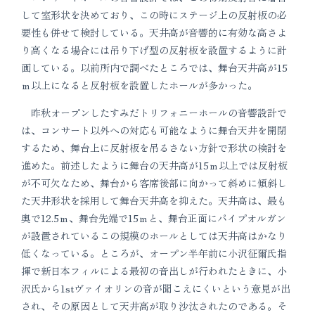
して室形状を決めており、この時にステージ上の反射板の必
要性も併せて検討している。天井高が音響的に有効な高さよ
り高くなる場合には吊り下げ型の反射板を設置するように計
画している。以前所内で調べたところでは、舞台天井高が15
ｍ以上になると反射板を設置したホールが多かった。
昨秋オープンしたすみだトリフォニーホールの音響設計で
は、コンサート以外への対応も可能なように舞台天井を開閉
するため、舞台上に反射板を吊るさない方針で形状の検討を
進めた。前述したように舞台の天井高が15ｍ以上では反射板
が不可欠なため、舞台から客席後部に向かって斜めに傾斜し
た天井形状を採用して舞台天井高を抑えた。天井高は、最も
奥で12.5ｍ、舞台先端で15ｍと、舞台正面にパイプオルガン
が設置されているこの規模のホールとしては天井高はかなり
低くなっている。ところが、オープン半年前に小沢征爾氏指
揮で新日本フィルによる最初の音出しが行われたときに、小
沢氏から1stヴァイオリンの音が聞こえにくいという意見が出
され、その原因として天井高が取り沙汰されたのである。そ