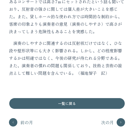
あるコンサートでは高さ7ｍにセットされたという話も聞いて
おり、反射音の強さに関しては個人差が大きいことを感じ
た。また、貸しホール的な使われ方では時間的な制約から、
客席の印象よりも演奏者の意見（演奏のしやすさ）で高さが
決まってしまう危険性もあることを実感した。
演奏のしやすさに関連するのは反射板だけではなく、ひな
段や壁形状等にも大きく影響される。しかし、どの程度影響
するかは明確ではなく、今後の研究が待たれる分野である。
また、演奏者の慣れの問題も関係しており、技術と芸術の接
点として難しい問題を含んでいる。（福地智子 記）
一覧に戻る
前の月
次の月