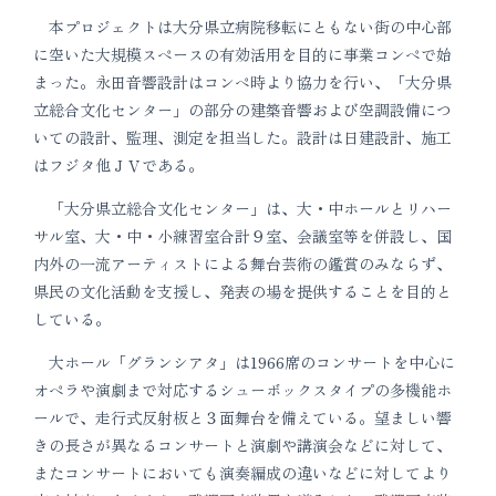
本プロジェクトは大分県立病院移転にともない街の中心部
に空いた大規模スペースの有効活用を目的に事業コンペで始
まった。永田音響設計はコンペ時より協力を行い、「大分県
立総合文化センター」の部分の建築音響および空調設備につ
いての設計、監理、測定を担当した。設計は日建設計、施工
はフジタ他ＪＶである。
「大分県立総合文化センター」は、大・中ホールとリハー
サル室、大・中・小練習室合計９室、会議室等を併設し、国
内外の一流アーティストによる舞台芸術の鑑賞のみならず、
県民の文化活動を支援し、発表の場を提供することを目的と
している。
大ホール「グランシアタ」は1966席のコンサートを中心に
オペラや演劇まで対応するシューボックスタイプの多機能ホ
ールで、走行式反射板と３面舞台を備えている。望ましい響
きの長さが異なるコンサートと演劇や講演会などに対して、
またコンサートにおいても演奏編成の違いなどに対してより