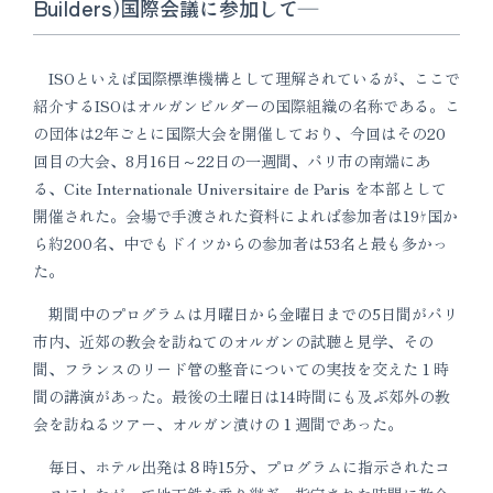
Builders)国際会議に参加して―
ISOといえば国際標準機構として理解されているが、ここで
紹介するISOはオルガンビルダーの国際組織の名称である。こ
の団体は2年ごとに国際大会を開催しており、今回はその20
回目の大会、8月16日～22日の一週間、パリ市の南端にあ
る、Cite Internationale Universitaire de Paris を本部として
開催された。会場で手渡された資料によれば参加者は19ｹ国か
ら約200名、中でもドイツからの参加者は53名と最も多かっ
た。
期間中のプログラムは月曜日から金曜日までの5日間がパリ
市内、近郊の教会を訪ねてのオルガンの試聴と見学、その
間、フランスのリード管の整音についての実技を交えた１時
間の講演があった。最後の土曜日は14時間にも及ぶ郊外の教
会を訪ねるツアー、オルガン漬けの１週間であった。
毎日、ホテル出発は８時15分、プログラムに指示されたコ