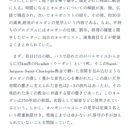
ースにしたがって地下鉄を乗り継ぎ、指定された時間に教会
に入る。時間になるとオルガンについての解説が英，独、仏
語で繰返され、次いでオルガニストの紹介、その後、約30分
の演奏,最後がオルガンの見学という内容である。なお、手持
ちのプログラムにはオルガンの仕様、製作、修理の履歴と関
与したビルダー、当日のオルガニスト、演奏曲目などが要領
よくまとめられていた。
まず、初日17日の朝、バスで訪れたのがベルサイユからさ
らに35km西のHoudan（ウーダン）という町、そこのSaint-
Jacques-Saint-Chistophe教会で聴いた空間を包み込むような
オルガンの優しく豊かな音色に心を奪われた。この高い天井
空間の響きに支えられた音色は2～3の例外はあったが、その
後訪れた多くの教会に共通する質の響きであった。このオル
ガンは250年前の楽器、名器として録音などに使用されてい
るという。しかし、オルガンバルコニーの見学は定員５名と
いう荷重制限付き、荒廃とまではゆかないが,保守の手が加え
られていないことを物語っていた。