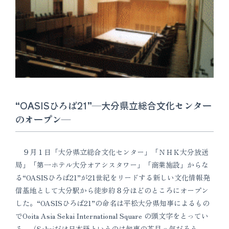
“OASISひろば21”―大分県立総合文化センター
のオープン―
９月１日「大分県立総合文化センター」「ＮＨＫ大分放送
局」「第一ホテル大分オアシスタワー」「商業施設」からな
る“OASISひろば21”が21世紀をリードする新しい文化情報発
信基地として大分駅から徒歩約８分ほどのところにオープン
した。“OASISひろば21”の命名は平松大分県知事によるもの
でOoita Asia Sekai International Square の頭文字をとってい
る。（Sekaiだけ日本語というのは知事の茶目っ気だろう