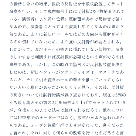
の後話し合いの結果、仮設の反射板を十数枚設置してテスト
演奏を行い、そして現在舞台上には反射板が24枚吊るされて
いる。演奏者により近い位置に反射面があれば反射音は強く
なるので、演奏者にとってより演奏しやすくなるのは当たり
前である。とくに新しいホールではどの方向から反射音がく
るのか慣れていないため、より強い反射音が必要とされる。
したがって、まだホールの響きに慣れていない状態で、演奏
のしやすさで判断すれば反射板が必要だという声がでるのは
当然である。しかし、この時点で墨田区が反射板設置を決断
したのは、新日本フィルがフランチャイズオーケストラであ
ること、そして引き続きホールの響きを創っていってもらい
たいという願いがあったからだろうと思う。その後、反射板
の高さについては試行錯誤が繰り返されており、現在は3列の
うち最も奥とその前の2列を当初より上げてセットされている
が、今後もこのような試みは続けられるだろう。慣れについ
ては1年2年でのオーダーではなく、数年かかると思われるか
らである。オープン後数年経つと音が変わった、良くなった
と言われ、それに対して何らかの改修を行ったのだろうと言