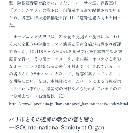
壁に防振遮音層を設けた。また、リハーサル室、練習室は
「グランシアタ」の階下に一部積層する形で配置されている
ため、各室に防振遮音構造を採用して遮音性能の向上を図っ
た。
オープニング式典では、21世紀を見据えた施設にふさわし
く未来を担う中学生のピアノ演奏と混声合唱が披露され好評
であった。10月18日から開かれる国民文化祭で本格的なお披
露目を行い、その後オーケストラ、室内楽、オペラなど多彩
なオープニング記念公演が来年４月まで予定されている。そ
の名のとおり“オアシス”となって、観客が集まってくること
を期待したい。なお、本施設はホームページによる情報提供
（アドレス下記）、機関誌の掲載なども行われていますので
ご参考まで。（石渡智秋 記）
http://www2.pref.oita.jp/kankou/pref_kankou/oasis/index.html
パリ市とその近郊の教会の音と響き
―ISO(International Society of Organ