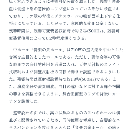
広く対応できるように残響可変装置を導入した。残響可変装
置は側壁上部の意匠的にリブ壁になっている部分に設置され
ており、リブ壁の背後にグラスウールの吸音面が上下する仕
掛けになっている。したがって、意匠的な変化は全くない。
残響時間は、残響可変装置収納時で約２秒(500Hz)、残響可
変装置使用によって0.2秒程度短くできる。
中ホール「音楽の泉ホール」は710席の室内楽を中心とした
音楽を主目的としたホールである。ただし、講演会等の可能
な範囲での多目的使用を考慮に入れ、天井反射板のスライド
式収納および側壁反射板の回転で響きを調整できるようにし
た。残響時間は反射板設置時で約1.8秒(500Hz)である。ま
た、演奏楽器や演奏編成、曲目の違いなどに対する舞台空間
の響きを調整できるように、舞台正面壁のリブの背後にカー
テンを設置した。
遮音設計の面では、高さは異なるものの２つのホールは横
並びに配置されているため、同時使用を考慮し、音響的なエ
キスパンションを設けるとともに「音楽の泉ホール」の床と