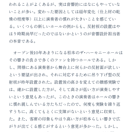
われることがよくあるが、実は音響的にはなにもやっていな
いことが多い。変わった要因としては経年変化（仕上材の乾
燥の程度等）以上に演奏者の慣れが大きいことを感じてい
る。いくつもの新しいホールの例からも、反射板の設置はや
はり時期尚早だったのではないかというのが音響設計担当者
の本音である。
オープン後10年あまりになる松本のザ･ハーモニーホールは
その響きの良さで多くのファンを持つホールである。しか
し、同様にある演奏者から舞台上に何らかの反射面が欲しい
という要望が出され、それに対応するために吊り下げ型の反
射板が昨年設置された。設置後の高さを変えての聴感実験で
は、確かに設置した方が、そして高さが低い方が演奏しやす
いという意見もあったが、このときの演奏者はホールの響き
に慣れ親しんでいる方たちだったので、何度も実験を繰り返
すうちに、高くてもとくに支障がないという意見に収束し
た。また、客席の印象もやはり高い方が松本らしい響きで広
がりが出てくる感じがするという意見が多かった。しかし、