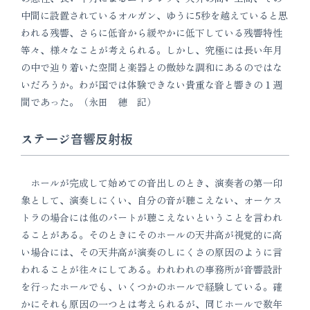
中間に設置されているオルガン、ゆうに5秒を越えていると思
われる残響、さらに低音から緩やかに低下している残響特性
等々、様々なことが考えられる。しかし、究極には長い年月
の中で辿り着いた空間と楽器との微妙な調和にあるのではな
いだろうか。わが国では体験できない貴重な音と響きの１週
間であった。（永田 穂 記）
ステージ音響反射板
ホールが完成して始めての音出しのとき、演奏者の第一印
象として、演奏しにくい、自分の音が聴こえない、オーケス
トラの場合には他のパートが聴こえないということを言われ
ることがある。そのときにそのホールの天井高が視覚的に高
い場合には、その天井高が演奏のしにくさの原因のように言
われることが往々にしてある。われわれの事務所が音響設計
を行ったホールでも、いくつかのホールで経験している。確
かにそれも原因の一つとは考えられるが、同じホールで数年