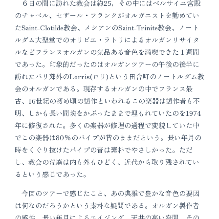
６日の間に訪れた教会は約25，その中にはベルサイユ宮殿
のチャペル、セザール・フランクがオルガニストを勤めてい
たSaint-Clotilde教会、メシアンのSaint-Trinite教会、ノート
ルダム大聖堂でのオリビエ・ラトリによるオルガンリサイタ
ルなどフランスオルガンの気品ある音色を満喫できた１週間
であった。印象的だったのはオルガンツアーの午後の後半に
訪れたパリ郊外のLorris(ロリ)という田舎町のノートルダム教
会のオルガンである。現存するオルガンの中でフランス最
古、16世紀の初め頃の製作といわれるこの楽器は製作者も不
明、しかも長い間埃をかぶったままで埋もれていたのを1974
年に修復された。多くの楽器が修理の過程で変貌していた中
でこの楽器は80%のパイプが昔のままだという。長い年月の
時をくぐり抜けたパイプの音は素朴でやさしかった。ただ
し、教会の荒廃は内も外もひどく、近代から取り残されてい
るという感じであった。
今回のツアーで感じたこと、あの典雅で豊かな音色の要因
は何なのだろうかという素朴な疑問である。オルガン製作者
の感性、長い年月によるエイジング、天井の高い空間、その