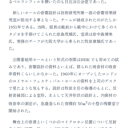
るベルリンフィルを聴いたのも日比谷公会堂であった。
新しいホールの音響設計は技術研究所第一部の音響効果研
究室が担当する事となった。チームが結成されたのがたしか
1951年である。当時、部長は戦前から戦中にかけて多くのス
タジオを手掛けてこられた故島茂雄氏、室長は故中島博美
氏、実務のチーフが大阪大学から来られた牧田康雄氏であっ
た。
公開番組用ホールという形式の空間はNHK でも初めての試
みであり、音響設計の資料といえば、限られた吸音材の吸音
率資料くらいしかなかった。1960年にオープンしたロンドン
のロイヤル・フェスティバル・ホールの資料を上司のデスク
で見たような気もする。設計は牧田主任の指導のもとに、反
射音線図による室形、主として天井形状の設計と、内装材の
3
吸音率の測定が、急遽造られた容積約 50m
の小型の残響室で
開始された。
舞台上の音源といくつかのマイクロホン位置について反射