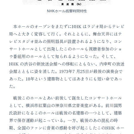
NHKホール残響時間特性
本ホールのオープンをまたずにNHK はラジオ局からテレビ
局へと大きく変容して行く。それとともに、舞台天井にはテ
レビスタジオ並みの照明器具が設置されるようになり、コン
サートホールとして出発したこのホールも視聴者参加のショ
ウ番組用のホールとして知られるようになった。そして、
NHK の渋谷の新放送会館への移転にともない、内幸町の放送
会館とともに姿を消した。1973年7 月25日が最後の演奏会で
あった。18年という建築物としてはあまりにも短い命であっ
た。
戦後このホールとあい前後して誕生したコンサートホール
として、横浜市紅葉山の神奈川県立音楽堂がある。前川国男
氏設計になるこのホールは戦後の名建築の一つとして、建築
界で保存運動が起こっている。一方、戦後のあの混乱の時
期、全国のファンに音楽の感動を呼び起こしたこのNHK ホー