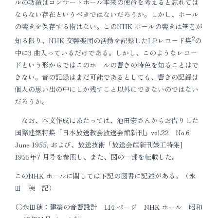
ルの功績はコンサートホール本来の使命を考えると忘れては
ならない存在というべきではないだろうか。しかし、ホール
の響きを保存する術はない。このNHK ホールの響きは筆者が
2
知る限り、NHK 交響楽団の活動を記録したLPレコード集
の
中に3 曲入っているだけである。しかし、このようなレコー
ドという形からではこのホールの響きの特色を知ることはで
きない。音の記録はまだ可能であるとしても、響きの記録は
個人の思い出の中にしか残すこと以外にできないのではない
だろうか。
なお、本文作成にあたっては、池田宏さんからお借りした
国際建築特集「日本放送教会放送会館新刊」vol.22 No.6
June 1955, および、放送技術「放送会館新刊竣工特集]
1955年7 月号を参照し、また、図の一部を転載した。
このNHK ホールに関しては下記の図書に記述がある。（永
田 穂 記）
永田穂：建築の音響設計 114 ページ NHK ホール 昭和