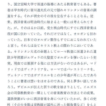
り、国立宮崎大学で後進の指導にあたる教育者でもある。著
者は学生時代に皆川達夫氏の元で隠れキリシタンの音楽の調
査をする。それが彼女のその後を左右することとなる。従
来、西洋音楽は明治時代に始まると一般には考えられてき
た。が、そのはるか以前、安土桃山時代にすでに西洋音楽は
我が国に伝わっていた。それだけではなく、オルガンも伝わ
っていた。日本でのオルガン製作もすでにおこなわれていた
と言う。それらは全てキリスト教との関わりにおいてであ
る。キリシタン大名の命題としてローマ教皇に派遣された遣
欧少年使節がエヴォラの大聖堂でオルガンを弾いたという史
実、現在では推測する他には方法がないのではあるが、マド
リッドではヴィクトリアを、ローマではパレストリーナを、
ヴェネツィアではガブリエルをこの少年達が耳にしたであろ
うことに著者は想いをはせるのである。何と夢多い話しであ
ろう。ザビエルが伝えた祈りの歌を始まりとして、イエズス
会の司祭教教育の一環としての音楽教育の方法とその成果、
遣欧使節がいかに西洋音楽を身につけていたかが、多くの史
料（その大多数は宣教師が国外に送った報告書など）をもと