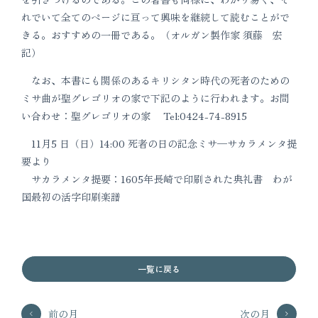
れでいて全てのページに亘って興味を継続して読むことがで
きる。おすすめの一冊である。（オルガン製作家 須藤 宏
記）
なお、本書にも関係のあるキリシタン時代の死者のための
ミサ曲が聖グレゴリオの家で下記のように行われます。お問
い合わせ：聖グレゴリオの家 Tel:0424-74-8915
11月5 日（日）14:00 死者の日の記念ミサ─サカラメンタ提
要より
サカラメンタ提要：1605年長崎で印刷された典礼書 わが
国最初の活字印刷楽譜
一覧に戻る
前の月
次の月