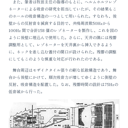
また、筆者は牧田主任の指導のもとに、ヘルムホルツレゾ
ネーターによる吸音の研究を担当していたが、その結果もこ
のホールの吸音構造の一つとして用いられた。すなわち、後
壁からの反射音を減衰する目的で、共鳴周波数50Hzから
100Hz 間で合計158 個のレゾネーターを製作し、これを図の
ように後壁に埋込んで使用した。さらに、天井の隅には残響
調整用として、レゾネーターを天井裏から挿入できるよう
に、ネックを差し込む蓋付の開口が設けられた。残響の調整
にしてもこのような慎重な対応が行われたのである。
舞台周辺はモザイクタイル張りの剛な拡散構造であり、舞
台から後壁にかけて、順次吸音力が増してゆくように側壁の
反射、吸音構造を配置した。なお、残響時間の設計は75Hzの
低音域から行った。