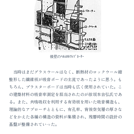
後壁のﾍﾙﾑﾎﾙﾂﾚｿﾞﾈｰﾀｰ
当時はまだグラスウールはなく、断熱材のロックウール縮
整形した繊維板が吸音ボードの主流であったように思う。も
ちろん、プラスターボードは当時も広く使用されていた。こ
の建築材料の吸音率測定を担当されたのが故坂本吉弘氏であ
る。また、共鳴吸収を利用する有効板を用いた吸音構造も、
理論的なアプローチとともに、有孔率、背後空気層の厚さな
どをかえた各種の構造の資料が集積され、残響時間の設計の
基盤が整備されていった。