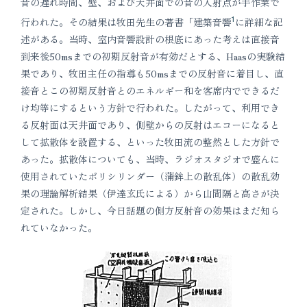
音の遅れ時間、壁、および天井面での音の入射点が手作業で
1
行われた。その結果は牧田先生の著書「建築音響
に詳細な記
述がある。当時、室内音響設計の根底にあった考えは直接音
到来後50msまでの初期反射音が有効だとする、Haasの実験結
果であり、牧田主任の指導も50msまでの反射音に着目し、直
接音とこの初期反射音とのエネルギー和を客席内でできるだ
け均等にするという方針で行われた。したがって、利用でき
る反射面は天井面であり、側壁からの反射はエコーになると
して拡散体を設置する、といった牧田流の整然とした方針で
あった。拡散体についても、当時、ラジオスタジオで盛んに
使用されていたポリシリンダー（蒲鉾上の散乱体）の散乱効
果の理論解析結果（伊達玄氏による）から山間隔と高さが決
定された。しかし、今日話題の側方反射音の効果はまだ知ら
れていなかった。