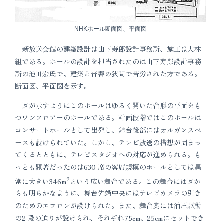
NHKホール断面図、平面図
新放送会館の建築設計は山下寿郎設計事務所、施工は大林
組である。ホールの設計を担当されたのは山下寿郎設計事務
所の池田宏氏で、建築と音響の狭間で苦労された方である。
断面図、平面図を示す。
図が示すようにこのホールはゆるく開いた台形の平面をも
つワンフロアーのホールである。計画段階ではこのホールは
コンサートホールとして出発し、舞台後部にはオルガンスペ
ースも設けられていた。しかし、テレビ放送の構想が固まっ
てくるとともに、テレビスタジオへの対応が進められる。も
っとも顕著だったのは630 席の客席規模のホールとしては異
2
常に大きい346m
という広い舞台である。この舞台には図か
らも明らかなように、舞台先端中央にはテレビカメラの引き
のためのエプロンが設けられた。また、舞台奥には油圧駆動
の2 段の迫りが設けられ、それぞれ75cm、25cmにセットでき