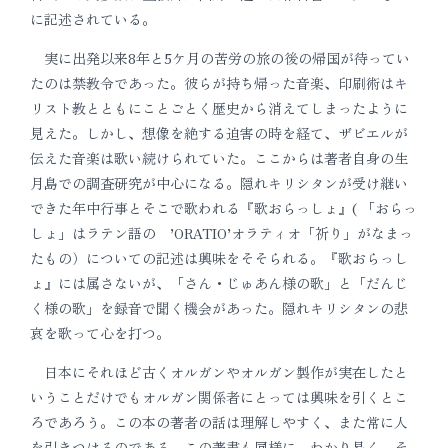
に記述されている。
実に出発以来8年と5ケ月の苦労の旅の後の帰国が待ってい
たのは禁教令であった。彼らが持ち帰った音楽、印刷術はキ
リスト教とともにことごとく歴史から消えてしまったように
見えた。しかし、想像を絶する迫害の時を経て、ザビエルが
伝えた音楽は歌い続けられていた。ここからは著者自身の生
月島での調査研究が中心になる。隠れキリシタンが受け継い
できた年中行事とそこで歌われる『歌おらっしょ』( 「おらっ
しょ」はラテン語の ’ORATIO’オラティオ「祈り」がなまっ
たもの）についての記述は興味をそそられる。『歌おらっし
ょ』には属さないが、「さん・じゅあん様の歌」と「だんじ
く様の歌」を録音で聞く機会があった。隠れキリシタンの悲
哀を歌って心を打つ。
日本にそれほど古くオルガンやオルガン製作が実在したと
いうことだけでもオルガン関係者にとっては興味を引くとこ
ろであろう。この本の著者の話は理解しやすく、また常に人
を引きつけるのである。この著書も同様に、わかり易く、そ