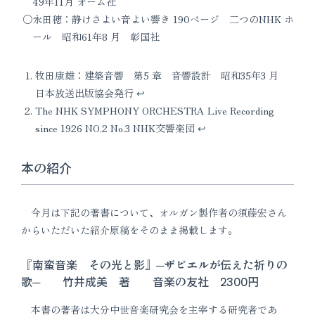
49年11月 オーム社
永田穂：静けさよい音よい響き 190ページ 二つのNHK ホ
ール 昭和61年8 月 彰国社
牧田康雄：建築音響 第5 章 音響設計 昭和35年3 月
日本放送出版協会発行
↩︎
The NHK SYMPHONY ORCHESTRA Live Recording
since 1926 NO.2 No.3 NHK交響楽団
↩︎
本の紹介
今月は下記の著書について、オルガン製作者の須藤宏さん
からいただいた紹介原稿をそのまま掲載します。
『南蛮音楽 その光と影』─ザビエルが伝えた祈りの
歌─ 竹井成美 著 音楽の友社 2300円
本書の著者は大分中世音楽研究会を主宰する研究者であ