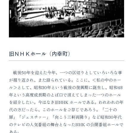
旧ＮＨＫホール（内幸町）
戦後50年を迎えた今年、一つの区切りとしていろいろな事
が掘り返され、また語られている。ここに、＜私の中のホー
ル＞として、昭和30年という戦後の復興期に誕生し、昭和48
年という高度成長期のとば口で消えてしまった一つのホール
を紹介したい。今はなき旧NHK ホールである。われわれの年
代の方だったら、このホールをご存じであろう。「二十の
扉」「ジェスチァー」「向こう三軒両隣り」など昭和30年代
のテレビの人気番組の舞台となったNHK の公開番組ホールで
ある。