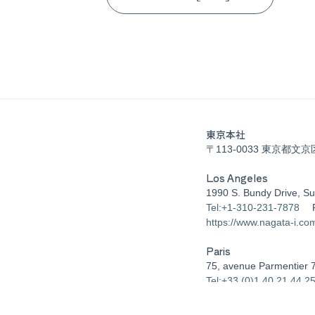
東京本社
〒113-0033 東京都文京
Los Angeles
1990 S. Bundy Drive, Su
Tel:+1-310-231-7878
https://www.nagata-i.co
Paris
75, avenue Parmentier 
Tel:+33 (0)1 40 21 44 2
s reserved.