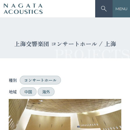
MENU
上海交響楽団 コンサートホール / 上海
PROJECTS
種別
コンサートホール
地域
中国
海外